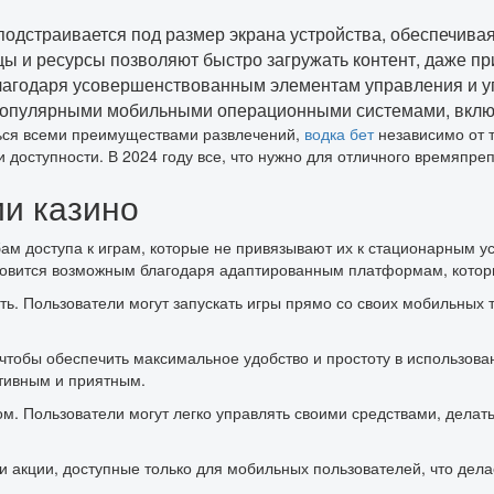
одстраивается под размер экрана устройства, обеспечива
 и ресурсы позволяют быстро загружать контент, даже пр
лагодаря усовершенствованным элементам управления и 
опулярными мобильными операционными системами, включа
ться всеми преимуществами развлечений,
водка бет
независимо от т
 доступности. В 2024 году все, что нужно для отличного времяпр
и казино
м доступа к играм, которые не привязывают их к стационарным у
овится возможным благодаря адаптированным платформам, которы
ть. Пользователи могут запускать игры прямо со своих мобильных
чтобы обеспечить максимальное удобство и простоту в использова
итивным и приятным.
. Пользователи могут легко управлять своими средствами, делать 
и акции, доступные только для мобильных пользователей, что дел