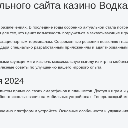
ного сайта казино Водка 
 развлечениях. В последние годы особенно актуальной стала пот
 для тех, кто ценит возможность погружаться в захватывающие иг
и стационарным терминалам. Современные решения позволяют нас
годаря специально разработанным приложениям и адаптированны
тыми функциями и извлечь максимальную выгоду из игр на мобильны
олезные советы по улучшению вашего игрового опыта.
я 2024
опытом прямо со своих смартфонов и планшетов. Доступ к играм и
ного использования на мобильных устройствах. Теперь каждый мож
ваемых платформ и устройств. Основные особенности и улучшения