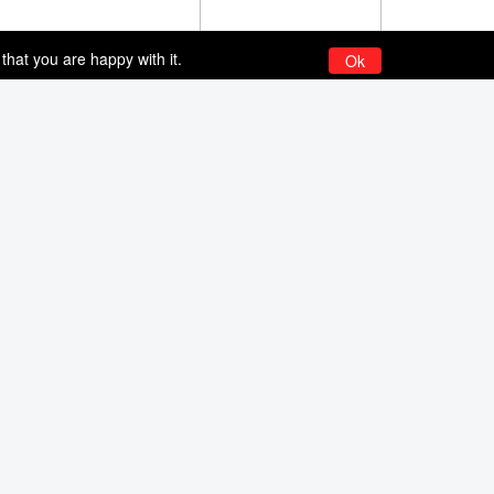
that you are happy with it.
Ok