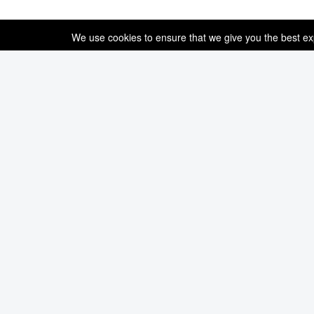
We use cookies to ensure that we give you the best expe