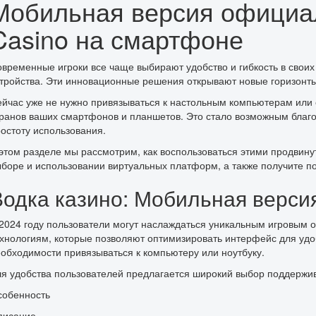
Мобильная версия официаль
Casino на смартфоне
временные игроки все чаще выбирают удобство и гибкость в своих
тройства. Эти инновационные решения открывают новые горизонты
йчас уже не нужно привязываться к настольным компьютерам ил
кранов ваших смартфонов и планшетов. Это стало возможным бла
остоту использования.
этом разделе мы рассмотрим, как воспользоваться этими продвину
боре и использовании виртуальных платформ, а также получите п
Водка казино: Мобильная верси
2024 году пользователи могут наслаждаться уникальным игровым 
хнологиям, которые позволяют оптимизировать интерфейс для удоб
обходимости привязываться к компьютеру или ноутбуку.
я удобства пользователей предлагается широкий выбор поддержи
собенность
писание