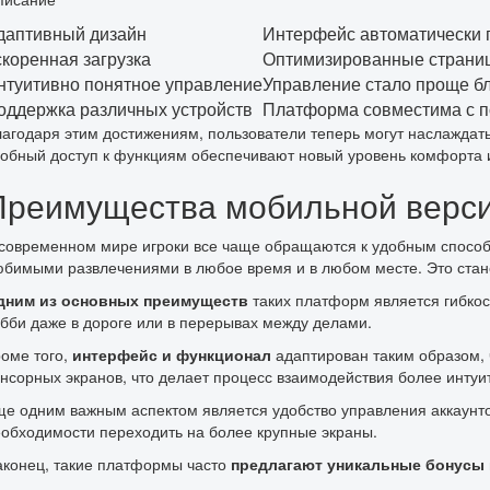
даптивный дизайн
Интерфейс автоматически п
скоренная загрузка
Оптимизированные страницы
нтуитивно понятное управление
Управление стало проще б
оддержка различных устройств
Платформа совместима с п
агодаря этим достижениям, пользователи теперь могут наслажда
обный доступ к функциям обеспечивают новый уровень комфорта и
Преимущества мобильной верси
современном мире игроки все чаще обращаются к удобным способа
бимыми развлечениями в любое время и в любом месте. Это стан
дним из основных преимуществ
таких платформ является гибкос
бби даже в дороге или в перерывах между делами.
оме того,
интерфейс и функционал
адаптирован таким образом, 
нсорных экранов, что делает процесс взаимодействия более инту
е одним важным аспектом является удобство управления аккаунтом
обходимости переходить на более крупные экраны.
аконец, такие платформы часто
предлагают уникальные бонусы