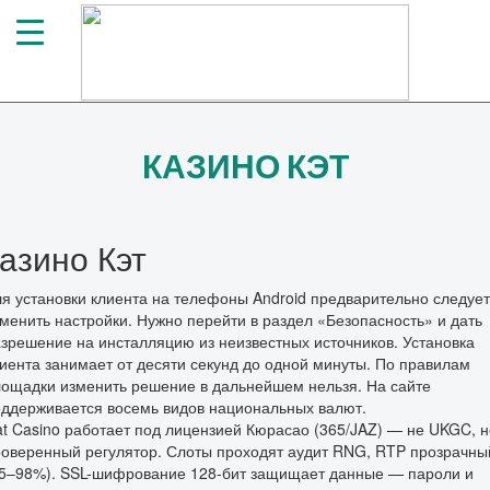
КАЗИНО КЭТ
азино Кэт
я установки клиента на телефоны Android предварительно следует
менить настройки. Нужно перейти в раздел «Безопасность» и дать
зрешение на инсталляцию из неизвестных источников. Установка
иента занимает от десяти секунд до одной минуты. По правилам
ощадки изменить решение в дальнейшем нельзя. На сайте
ддерживается восемь видов национальных валют.
t Casino работает под лицензией Кюрасао (365/JAZ) — не UKGC, н
оверенный регулятор. Слоты проходят аудит RNG, RTP прозрачны
95–98%). SSL-шифрование 128-бит защищает данные — пароли и