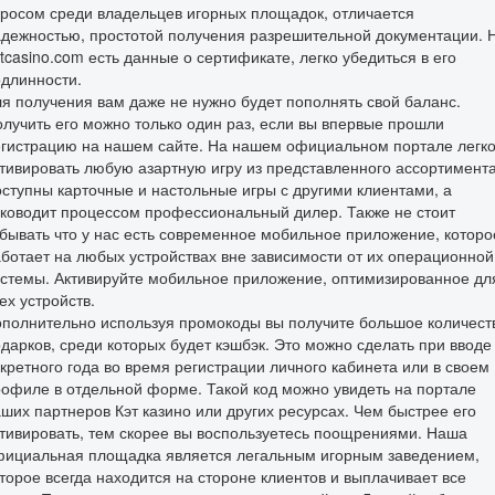
росом среди владельцев игорных площадок, отличается
дежностью, простотой получения разрешительной документации. 
tcasino.com есть данные о сертификате, легко убедиться в его
длинности.
я получения вам даже не нужно будет пополнять свой баланс.
лучить его можно только один раз, если вы впервые прошли
гистрацию на нашем сайте. На нашем официальном портале легк
тивировать любую азартную игру из представленного ассортимента
ступны карточные и настольные игры с другими клиентами, а
ководит процессом профессиональный дилер. Также не стоит
бывать что у нас есть современное мобильное приложение, которо
ботает на любых устройствах вне зависимости от их операционной
стемы. Активируйте мобильное приложение, оптимизированное дл
ех устройств.
полнительно используя промокоды вы получите большое количест
дарков, среди которых будет кэшбэк. Это можно сделать при вводе
кретного года во время регистрации личного кабинета или в своем
офиле в отдельной форме. Такой код можно увидеть на портале
ших партнеров Кэт казино или других ресурсах. Чем быстрее его
тивировать, тем скорее вы воспользуетесь поощрениями. Наша
фициальная площадка является легальным игорным заведением,
торое всегда находится на стороне клиентов и выплачивает все