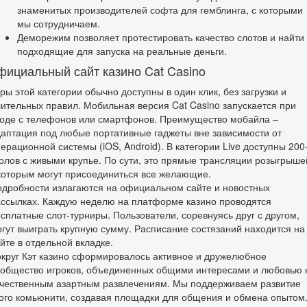
знаменитых производителей софта для гемблинга, с которыми
мы сотрудничаем.
Деморежим позволяет протестировать качество слотов и найти
подходящие для запуска на реальные деньги.
фициальный сайт казино Cat Casino
ры этой категории обычно доступны в один клик, без загрузки и
ительных правил. Мобильная версия Cat Casino запускается при
ходе с телефонов или смартфонов. Преимущество мобайла –
аптация под любые портативные гаджеты вне зависимости от
ерационной системы (iOS, Android). В категории Live доступны 200
олов с живыми крупье. По сути, это прямые трансляции розыгрыше
которым могут присоединиться все желающие.
дробности излагаются на официальном сайте и новостных
ссылках. Каждую неделю на платформе казино проводятся
сплатные слот-турниры. Пользователи, соревнуясь друг с другом,
гут выиграть крупную сумму. Расписание состязаний находится на
йте в отдельной вкладке.
круг Кэт казино сформировалось активное и дружелюбное
ообщество игроков, объединенных общими интересами и любовью 
ачественным азартным развлечениям. Мы поддерживаем развитие
ого комьюнити, создавая площадки для общения и обмена опытом