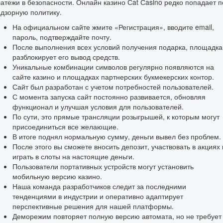
атежи в безопасности. Онлайн казино Сat Сasino редко попадает п
дзорную политику.
На официальном сайте жмите «Регистрация», вводите email,
пароль, подтверждайте почту.
После выполнения всех условий получения подарка, площадка
разблокирует его вывод средств.
Уникальные комбинации символов регулярно появляются на
сайте казино и площадках партнерских букмекерских контор.
Сайт был разработан с учетом потребностей пользователей.
С момента запуска сайт постоянно развивается, обновляя
функционал и улучшая условия для пользователей.
По сути, это прямые трансляции розыгрышей, к которым могут
присоединиться все желающие.
В итоге поднял нормальную сумму, деньги вывел без проблем.
После этого вы сможете вносить депозит, участвовать в акциях 
играть в слоты на настоящие деньги.
Пользователи портативных устройств могут установить
мобильную версию казино.
Наша команда разработчиков следит за последними
тенденциями в индустрии и оперативно адаптирует
перспективные решения для нашей платформы.
Деморежим повторяет полную версию автомата, но не требует