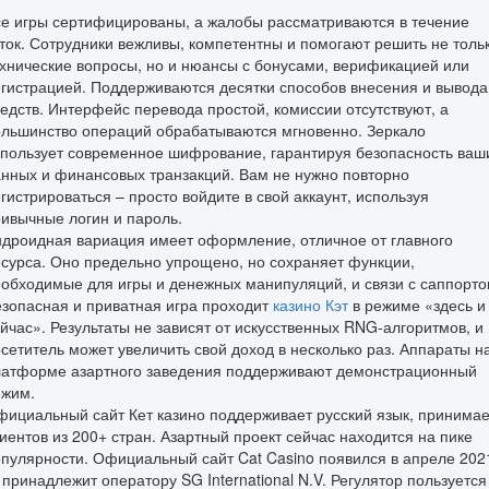
е игры сертифицированы, а жалобы рассматриваются в течение
ток. Сотрудники вежливы, компетентны и помогают решить не толь
хнические вопросы, но и нюансы с бонусами, верификацией или
гистрацией. Поддерживаются десятки способов внесения и вывода
едств. Интерфейс перевода простой, комиссии отсутствуют, а
льшинство операций обрабатываются мгновенно. Зеркало
пользует современное шифрование, гарантируя безопасность ваш
нных и финансовых транзакций. Вам не нужно повторно
гистрироваться – просто войдите в свой аккаунт, используя
ивычные логин и пароль.
дроидная вариация имеет оформление, отличное от главного
сурса. Оно предельно упрощено, но сохраняет функции,
обходимые для игры и денежных манипуляций, и связи с саппорто
зопасная и приватная игра проходит
казино Кэт
в режиме «здесь и
йчас». Результаты не зависят от искусственных RNG-алгоритмов, и
сетитель может увеличить свой доход в несколько раз. Аппараты н
латформе азартного заведения поддерживают демонстрационный
ежим.
ициальный сайт Кет казино поддерживает русский язык, принимае
иентов из 200+ стран. Азартный проект сейчас находится на пике
пулярности. Официальный сайт Cat Casino появился в апреле 202
, принадлежит оператору SG International N.V. Регулятор пользуется