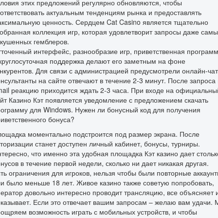
ловия этих предложений регулярно обновляются, чтобы
ответствовать актуальным тенденциям рынка и предоставлять
ксимальную ценность. Сердцем Cat Casino является тщательно
обранная коллекция игр, которая удовлетворит запросы даже самы
кушенных гемблеров.
точенный интерфейс, разнообразие игр, приветственная програм
круглосуточная поддержка делают его заметным на фоне
нкурентов. Для связи с администрацией предусмотрели онлайн-чат
нсультанты на сайте отвечают в течение 2-3 минут. После запроса
ail реакцию приходится ждать 2-3 часа. При входе на официальны
йт Казино Кэт появляется уведомление с предложением скачать
ограмму для Windows. Нужен ли бонусный код для получения
иветственного бонуса?
ощадка моментально подстроится под размер экрана. После
торизации станет доступен личный кабинет, бонусы, турниры.
тересно, что именно эта удобная площадка Кэт казино дает стольк
нусов в течение первой недели, сколько ни дает никакая другая.
ть ограничения для игроков, нельзя чтобы были повторные аккаун
и было меньше 18 лет. Живое казино также советую попробовать,
ератор довольно интересно проводит трансляцию, все объясняет 
казывает. Если это отвечает вашим запросам – желаю вам удачи.
ощряем возможность играть с мобильных устройств, и чтобы