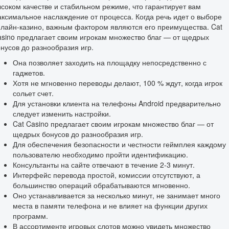
соком качестве и стабильном режиме, что гарантирует вам
ксимальное наслаждение от процесса. Когда речь идет о выборе
лайн-казино, важным фактором являются его преимущества. Cat
sino предлагает своим игрокам множество благ — от щедрых
нусов до разнообразия игр.
Она позволяет заходить на площадку непосредственно с
гаджетов.
Хотя не мгновенно переводы делают, 100 % ждут, когда игрок
сольет счет.
Для установки клиента на телефоны Android предварительно
следует изменить настройки.
Cat Casino предлагает своим игрокам множество благ — от
щедрых бонусов до разнообразия игр.
Для обеспечения безопасности и честности геймплея каждому
пользователю необходимо пройти идентификацию.
Консультанты на сайте отвечают в течение 2-3 минут.
Интерфейс перевода простой, комиссии отсутствуют, а
большинство операций обрабатываются мгновенно.
Оно устанавливается за несколько минут, не занимает много
места в памяти телефона и не влияет на функции других
программ.
В ассортименте игровых слотов можно увидеть множество