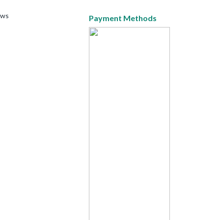
ews
Payment Methods