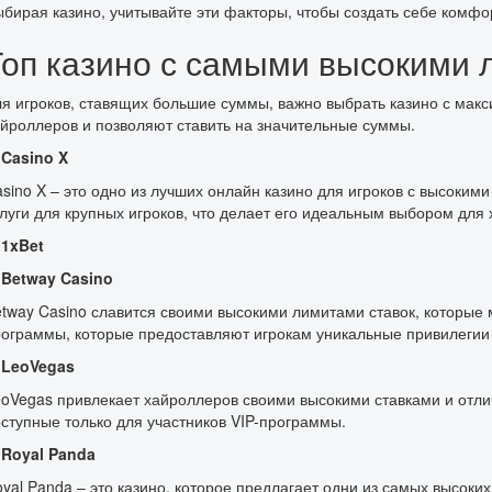
бирая казино, учитывайте эти факторы, чтобы создать себе комфо
Топ казино с самыми высокими 
я игроков, ставящих большие суммы, важно выбрать казино с мак
йроллеров и позволяют ставить на значительные суммы.
 Casino X
sino X – это одно из лучших онлайн казино для игроков с высоким
луги для крупных игроков, что делает его идеальным выбором для
 1xBet
 Betway Casino
tway Casino славится своими высокими лимитами ставок, которые
ограммы, которые предоставляют игрокам уникальные привилегии 
. LeoVegas
oVegas привлекает хайроллеров своими высокими ставками и отлич
ступные только для участников VIP-программы.
 Royal Panda
yal Panda – это казино, которое предлагает одни из самых высок