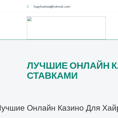
hagshadow@hotmail.com
ЛУЧШИЕ ОНЛАЙН К
СТАВКАМИ
Лучшие Онлайн Казино Для Хай