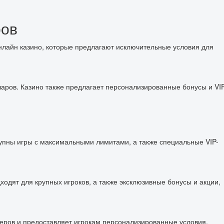
ров
нлайн казино, которые предлагают исключительные условия для
лларов. Казино также предлагает персонализированные бонусы и VIP
тупны игры с максимальными лимитами, а также специальные VIP-
дят для крупных игроков, а также эксклюзивные бонусы и акции,
леров и предоставляет игрокам персонализированные условия,