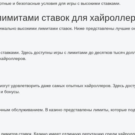
ртные и безопасные условия для игры с высокими ставками.
лимитами ставок для хайролле
симально высокими лимитами ставок. Ниже представлены лучшие о
и ставками. Здесь доступны игры с лимитами до десятков тысяч до
 хайроллеров.
 могут удовлетворить даже самых опытных хайроллеров. Здесь дос
и бонусы.
ным обслуживанием. В казино представлены лимиты, которые подхо
их лимитов ставок. Казино имеет отличную репутацию среди хайрол