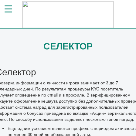
СЕЛЕКТОР
Селектор
оверка информации о личности игрока занимает от 3 до 7
лендарных дней. По результатам процедуры KYC посетитель
лучает оповещение по email и в профиле. В верифицированном
каунте оформление кешаута доступно без дополнительных провер
ботает система наград для зарегистрированных пользователей.
формация о бонусах приведена во вкладке «Акции» вертикальног
ню. По способу использования выделяют несколько типов наград.
Еще одним условием является профиль с периодом активност
не менее 30 дней до обозначенной даты.