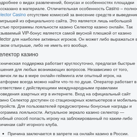
дробнее о видах развлечений, бонусах и особенностях площадки
ссказано в материале. Отличительная особенность Casino – полно
lector Casino
отсутствие комиссий за внесение средств и выведени
игрышей из официального сайта. Это является лишь небольшой
стью программы лояльности казино Селектор казино онлайн. Так
зываемый VIP-бонус является самой вкусной плюшкой от казино
lector для наиболее активных игроков. Он может либо выражаться 
зком отыгрыше, либо не иметь его вообще.
електор казино
хническая поддержка работает круглосуточно, предлагая быстрые
шения для любых возникающих вопросов. Независимо от того,
вичок ли вы в мире онлайн-гейминга или опытный игрок, на
атформе всегда можно найти что-то по душе. Оператор работает в
оответствии с действующими международными правилами
оведения азартных игр в интернете. Вход на официальный сайт
зино Селектор доступен со стационарных компьютеров и мобильн
тройств. Для пользователей предусмотрены бонусные награды и
ограмма лояльности. Актуальное зеркало казино селектор —
обный способ попасть игроку на заблокированный по каким-либо
ичинам сайт игорного клуба.
Причина заключается в запрете на онлайн казино в России.