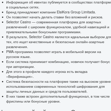
Информация об ивентах публикуется в сообществах платфор
в социальных сетях.
Бренд принадлежит компании ElsiKora Group Limitada.
Он позволяет начать делать ставки без вложений и рисков.
Selector Casino — современная платформа для азартных
развлечений с широким функционалом, удобной навигацией и
привлекательными бонусными программами.
В результате, Selector Casino является идеальным выбором дл
тех, кто ищет качественные и безопасные онлайн-азартные
развлечения.
PWA-программа позволяет играть в мобильной версии на
русском языке.
Если система принимает комбинацию, новичок получает бонус
при авторизации.
Для этого в профиле каждого игрока есть вкладка
«Верификация».
Система безопасности на платформе также на высоком уровне,
использованием современных технологий шифрования для
защиты личных данных и средств пользователей.
В них также встроен дополнительный функционал, в том числе
фриспины или бонусные уровни.