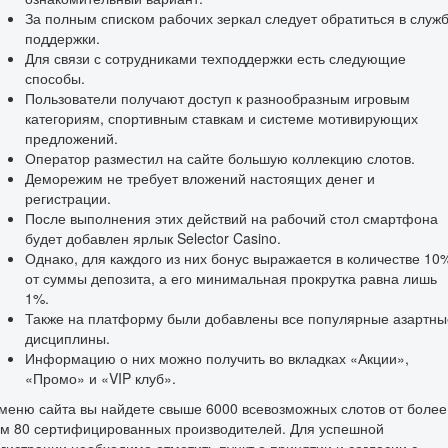
За полным списком рабочих зеркал следует обратиться в служ
поддержки.
Для связи с сотрудниками техподдержки есть следующие
способы.
Пользователи получают доступ к разнообразным игровым
категориям, спортивным ставкам и системе мотивирующих
предложений.
Оператор разместил на сайте большую коллекцию слотов.
Деморежим не требует вложений настоящих денег и
регистрации.
После выполнения этих действий на рабочий стол смартфона
будет добавлен ярлык Selector Casino.
Однако, для каждого из них бонус выражается в количестве 10
от суммы депозита, а его минимальная прокрутка равна лишь
1%.
Также на платформу были добавлены все популярные азартны
дисциплины.
Информацию о них можно получить во вкладках «Акции»,
«Промо» и «VIP клуб».
меню сайта вы найдете свыше 6000 всевозможных слотов от более
ем 80 сертифицированных производителей. Для успешной