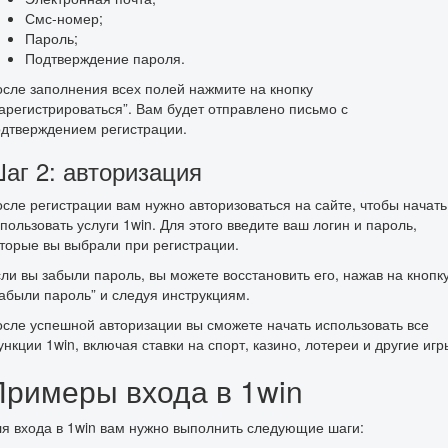
Смс-номер;
Пароль;
Подтверждение пароля.
сле заполнения всех полей нажмите на кнопку
арегистрироваться”. Вам будет отправлено письмо с
дтверждением регистрации.
аг 2: авторизация
сле регистрации вам нужно авторизоваться на сайте, чтобы начать
пользовать услуги 1win. Для этого введите ваш логин и пароль,
торые вы выбрали при регистрации.
ли вы забыли пароль, вы можете восстановить его, нажав на кнопк
абыли пароль” и следуя инструкциям.
сле успешной авторизации вы сможете начать использовать все
нкции 1win, включая ставки на спорт, казино, лотереи и другие игр
Примеры входа в 1win
я входа в 1win вам нужно выполнить следующие шаги: