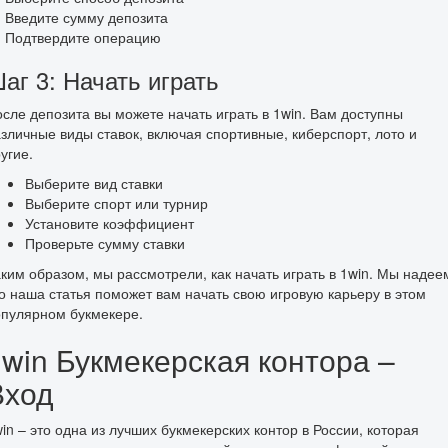
Введите сумму депозита
Подтвердите операцию
аг 3: Начать играть
сле депозита вы можете начать играть в 1win. Вам доступны
зличные виды ставок, включая спортивные, киберспорт, лото и
угие.
Выберите вид ставки
Выберите спорт или турнир
Установите коэффициент
Проверьте сумму ставки
ким образом, мы рассмотрели, как начать играть в 1win. Мы надее
о наша статья поможет вам начать свою игровую карьеру в этом
опулярном букмекере.
1win Букмекерская контора –
Вход
in – это одна из лучших букмекерских контор в России, которая