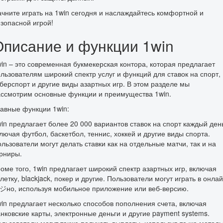
чните играть на 1win сегодня и наслаждайтесь комфортной и
зопасной игрой!
Описание и функции 1win
in – это современная букмекерская контора, которая предлагает
льзователям широкий спектр услуг и функций для ставок на спорт,
берспорт и другие виды азартных игр. В этом разделе мы
ссмотрим основные функции и преимущества 1win.
авные функции 1win:
in предлагает более 20 000 вариантов ставок на спорт каждый ден
лючая футбол, баскетбол, теннис, хоккей и другие виды спорта.
льзователи могут делать ставки как на отдельные матчи, так и на
рниры.
оме того, 1win предлагает широкий спектр азартных игр, включая
летку, blackjack, покер и другие. Пользователи могут играть в онлай
ジно, используя мобильное приложение или веб-версию.
in предлагает несколько способов пополнения счета, включая
нковские карты, электронные деньги и другие payment systems.