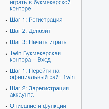
играть в букмекерской
конторе
Шаг 1: Регистрация
Шаг 2: Депозит
Шаг 3: Начать играть
1win Букмекерская
контора – Вход
Шаг 1: Перейти на
официальный сайт 1win
Шаг 2: Зарегистрация
аккаунта
Описание и функции