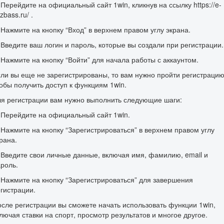
 Перейдите на официальный сайт 1win, кликнув на ссылку https://e-
zbass.ru/ .
 Нажмите на кнопку “Вход” в верхнем правом углу экрана.
 Введите ваш логин и пароль, которые вы создали при регистрации.
 Нажмите на кнопку “Войти” для начала работы с аккаунтом.
ли вы еще не зарегистрированы, то вам нужно пройти регистрацию
обы получить доступ к функциям 1win.
я регистрации вам нужно выполнить следующие шаги:
 Перейдите на официальный сайт 1win.
 Нажмите на кнопку “Зарегистрироваться” в верхнем правом углу
рана.
 Введите свои личные данные, включая имя, фамилию, email и
роль.
 Нажмите на кнопку “Зарегистрироваться” для завершения
гистрации.
сле регистрации вы сможете начать использовать функции 1win,
лючая ставки на спорт, просмотр результатов и многое другое.