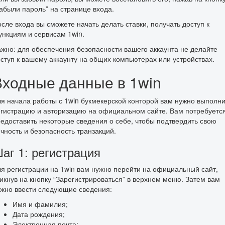
абыли пароль” на странице входа.
сле входа вы сможете начать делать ставки, получать доступ к
нкциям и сервисам 1win.
жно: для обеспечения безопасности вашего аккаунта не делайте
ступ к вашему аккаунту на общих компьютерах или устройствах.
Входные данные в 1win
я начала работы с 1win букмекерской конторой вам нужно выполни
гистрацию и авторизацию на официальном сайте. Вам потребуетс
едоставить некоторые сведения о себе, чтобы подтвердить свою
чность и безопасность транзакций.
аг 1: регистрация
я регистрации на 1win вам нужно перейти на официальный сайт,
икнув на кнопку “Зарегистрироваться” в верхнем меню. Затем вам
жно ввести следующие сведения:
Имя и фамилия;
Дата рождения;
Электронная почта;