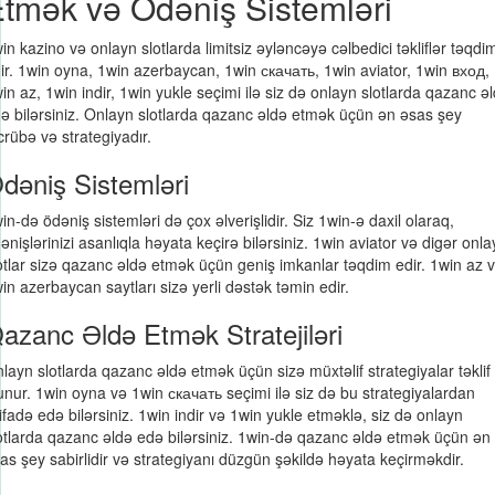
tmək və Ödəniş Sistemləri
in kazino və onlayn slotlarda limitsiz əyləncəyə cəlbedici təkliflər təqdi
ir. 1win oyna, 1win azerbaycan, 1win скачать, 1win aviator, 1win вход,
in az, 1win indir, 1win yukle seçimi ilə siz də onlayn slotlarda qazanc ə
ə bilərsiniz. Onlayn slotlarda qazanc əldə etmək üçün ən əsas şey
crübə və strategiyadır.
dəniş Sistemləri
in-də ödəniş sistemləri də çox əlverişlidir. Siz 1win-ə daxil olaraq,
ənişlərinizi asanlıqla həyata keçirə bilərsiniz. 1win aviator və digər onla
otlar sizə qazanc əldə etmək üçün geniş imkanlar təqdim edir. 1win az 
in azerbaycan saytları sizə yerli dəstək təmin edir.
azanc Əldə Etmək Stratejiləri
layn slotlarda qazanc əldə etmək üçün sizə müxtəlif strategiyalar təklif
unur. 1win oyna və 1win скачать seçimi ilə siz də bu strategiyalardan
tifadə edə bilərsiniz. 1win indir və 1win yukle etməklə, siz də onlayn
otlarda qazanc əldə edə bilərsiniz. 1win-də qazanc əldə etmək üçün ən
as şey sabirlidir və strategiyanı düzgün şəkildə həyata keçirməkdir.