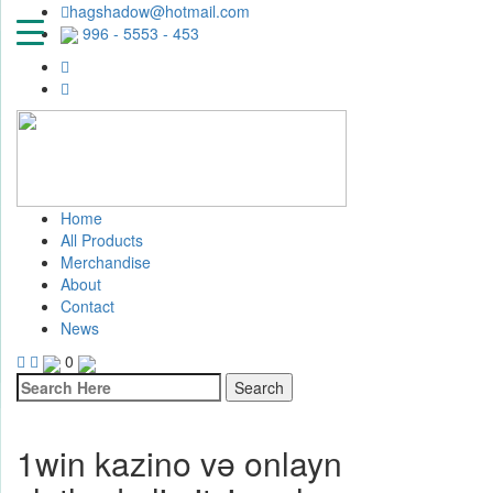
hagshadow@hotmail.com
996 - 5553 - 453
Home
All Products
Merchandise
About
Contact
News
0
1win kazino və onlayn