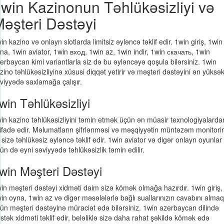
win Kazinonun Təhlükəsizliyi və
əşteri Dəstəyi
in kazino və onlayn slotlarda limitsiz əyləncə təklif edir. 1win giriş, 1win
na, 1win aviator, 1win вход, 1win az, 1win indir, 1win скачать, 1win
erbaycan kimi variantlarla siz də bu əyləncəyə qoşula bilərsiniz. 1win
zino təhlükəsizliyinə xüsusi diqqət yetirir və məşteri dəstəyini ən yüksə
viyyədə saxlamağa çalışır.
win Təhlükəsizliyi
in kazino təhlükəsizliyini təmin etmək üçün ən müasir texnologiyalarda
tifadə edir. Məlumatların şifrlənməsi və məşqiyyətin müntəzəm monitori
ə sizə təhlükəsiz əyləncə təklif edir. 1win aviator və digər onlayn oyunlar
ün də eyni səviyyədə təhlükəsizlik təmin edilir.
win Məşteri Dəstəyi
in məşteri dəstəyi xidməti daim sizə kömək olmağa hazırdır. 1win giriş,
in oyna, 1win az və digər məsələlərlə bağlı suallarınızın cavabını almaq
ün məşteri dəstəyinə müraciət edə bilərsiniz. 1win azerbaycan dilində
stək xidməti təklif edir, beləliklə sizə daha rahat şəkildə kömək edə