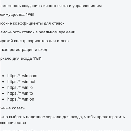
зможность создания личного счета и управления им
реимущества 1win
ысокие коэффициенты для ставок
зможность ставок в реальном времени
рокий спектр вариантов для ставок
гкая регистрация и вход
ркало для входа 1win
https://1win.com
https://1win.net
https://1win.io
https://1win.to
https://1win.on
ажные советы
жно выбрать надежное зеркало для входа, чтобы предотвратить
ошенничество