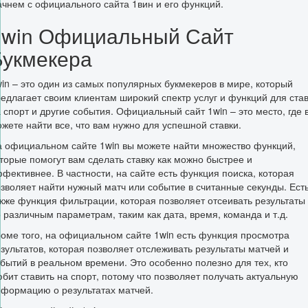
чнем с официального сайта 1вин и его функций.
1win Официальный Сайт
Букмекера
in – это один из самых популярных букмекеров в мире, который
едлагает своим клиентам широкий спектр услуг и функций для ста
 спорт и другие события. Официальный сайт 1win – это место, где 
жете найти все, что вам нужно для успешной ставки.
 официальном сайте 1win вы можете найти множество функций,
торые помогут вам сделать ставку как можно быстрее и
фективнее. В частности, на сайте есть функция поиска, которая
зволяет найти нужный матч или событие в считанные секунды. Ест
кже функция фильтрации, которая позволяет отсеивать результаты
 различным параметрам, таким как дата, время, команда и т.д.
оме того, на официальном сайте 1win есть функция просмотра
зультатов, которая позволяет отслеживать результаты матчей и
бытий в реальном времени. Это особенно полезно для тех, кто
бит ставить на спорт, потому что позволяет получать актуальную
формацию о результатах матчей.