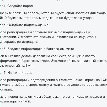
г 4: Создайте пароль
берите сложный пароль, который будет использоваться для входа
йт. Убедитесь, что пароль надежен и не будет легко угадан.
аг 5: Ожидайте подтверждения
сле регистрации вы получите письмо с подтверждением
гистрации. Откройте это письмо и нажмите на ссылку, чтобы
дтвердить регистрацию.
г 6: Введите информацию о банковском счете
ли вы хотите делать депозит на свой счет, вам нужно ввести
формацию о банковском счете. Это может быть ваш личный счет и
ет, открытый на 1win.
г 7: Начните играть
сле регистрации и подтверждения вы можете начать играть на 1win
 можете выбрать спорт, ставку и количество денег, которое вы хот
ставить.
жно: перед началом игры убедитесь, что вы понимаете правила и
ловия игры на 1win.