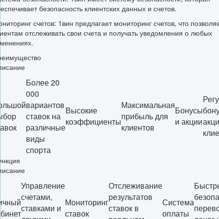
еспечивает безопасность клиентских данных и счетов.
ниторинг счетов: 1вин предлагает мониторинг счетов, что позволя
иентам отслеживать свои счета и получать уведомления о любых
зменениях.
реимущество
писание
Более 20
000
Рег
ольшой
вариантов
Максимальная
Высокие
Бонусы
бон
ыбор
ставок на
прибыль для
коэффициенты
и акции
акци
тавок
различные
клиентов
кли
виды
спорта
ункция
писание
Управление
Отслеживание
Быстр
счетами,
результатов
безоп
ичный
Мониторинг
Система
ставками и
ставок в
перев
абинет
ставок
оплаты