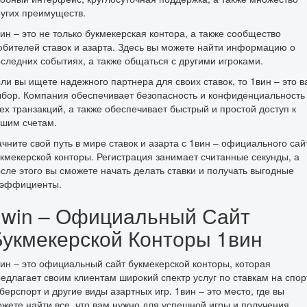
угих преимуществ.
ин – это не только букмекерская контора, а также сообщество
бителей ставок и азарта. Здесь вы можете найти информацию о
следних событиях, а также общаться с другими игроками.
ли вы ищете надежного партнера для своих ставок, то 1вин – это 
бор. Компания обеспечивает безопасность и конфиденциальность
ех транзакций, а также обеспечивает быстрый и простой доступ к
ашим счетам.
чните свой путь в мире ставок и азарта с 1вин – официального сай
кмекерской конторы. Регистрация занимает считанные секунды, а
сле этого вы сможете начать делать ставки и получать выгодные
оэффициенты.
1win – Официальный Сайт
Букмекерской Конторы 1вин
ин – это официальный сайт букмекерской конторы, которая
едлагает своим клиентам широкий спектр услуг по ставкам на спор
берспорт и другие виды азартных игр. 1вин – это место, где вы
жете найти все, что вам нужно для успешной игры и получения