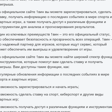
ыигрыша.
 официальном сайте 1вин вы можете зарегистрироваться, сделать
авку, получать информацию о последних событиях в мире спорта и
артных играх, а также получать доступ к различным функциям и
струментам для анализа и прогнозирования результатов.
ин из ключевых преимуществ 1вин – это его официальный статус,
о обеспечивает безопасность и прозрачность всех операций. 1вин 
о надежный партнер для игроков, которые ищут сервис, который
жет обеспечить им выигрыш и удовлетворение от игры.
 официальном сайте 1вин вы можете найти широкий спектр функц
инструментов, которые помогут вам сделать ставку и получить
игрыш. Вам доступны такие функции, как:
егулярные обновления информации о последних событиях в мире
орта и азартных играх;
зможность зарегистрироваться и начать играть;
зможность сделать ставку на спорт, киберспорт и другие виды
артных игр;
зможность получать доступ к различным функциям и инструмента
я анализа и прогнозирования результатов;