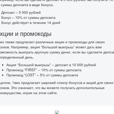
 суммы депозита в виде бонуса.
Депозит – 5 000 рублей
Бонус – 10% от суммы депозита
Бонус действует в течение 14 дней
кции и промокоды
ин также предлагает различные акции и промокоды для своих
роков. Например, акция “Большой выигрыш” может дать вам
зможность выиграть крупную сумму денег, если вы сделаете депоз
определенный день.
Акция “Большой выигрыш” – депозит в 10 000 рублей
Промокод “FIRST” – 10% от суммы депозита
Промокод “LOST” – 5% от суммы депозита
целом, 1вин предлагает широкий спектр бонусов и акций для своих
роков. Это означает, что вы можете получать дополнительные
еимущества, играя на этом сайте.