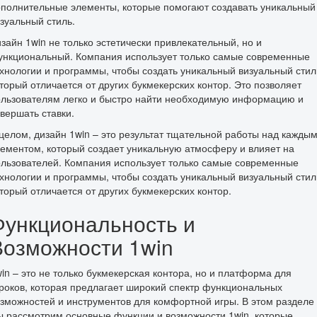
полнительные элементы, которые помогают создавать уникальный
зуальный стиль.
зайн 1win не только эстетически привлекательный, но и
ункциональный. Компания использует только самые современные
хнологии и программы, чтобы создать уникальный визуальный стил
торый отличается от других букмекерских контор. Это позволяет
ользователям легко и быстро найти необходимую информацию и
вершать ставки.
целом, дизайн 1win – это результат тщательной работы над кажды
ементом, который создает уникальную атмосферу и влияет на
льзователей. Компания использует только самые современные
хнологии и программы, чтобы создать уникальный визуальный стил
торый отличается от других букмекерских контор.
Функциональность и
Возможности 1win
in – это не только букмекерская контора, но и платформа для
роков, которая предлагает широкий спектр функциональных
зможностей и инструментов для комфортной игры. В этом разделе
 рассмотрим основные функции и возможности 1win, которые