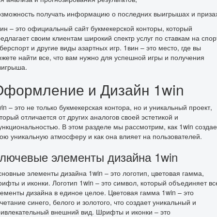
зможность получать информацию о последних выигрышах и приза
ин – это официальный сайт букмекерской конторы, который
едлагает своим клиентам широкий спектр услуг по ставкам на спор
берспорт и другие виды азартных игр. 1вин – это место, где вы
жете найти все, что вам нужно для успешной игры и получения
ыигрыша.
Оформление и Дизайн 1win
in – это не только букмекерская контора, но и уникальный проект,
торый отличается от других аналогов своей эстетикой и
нкциональностью. В этом разделе мы рассмотрим, как 1win создае
ою уникальную атмосферу и как она влияет на пользователей.
лючевые элементы дизайна 1win
новные элементы дизайна 1win – это логотип, цветовая гамма,
ифты и иконки. Логотип 1win – это символ, который объединяет вс
ементы дизайна в единое целое. Цветовая гамма 1win – это
четание синего, белого и золотого, что создает уникальный и
ивлекательный внешний вид. Шрифты и иконки – это