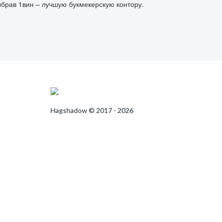
брав 1вин – лучшую букмекерскую контору.
Hagshadow © 2017 - 2026