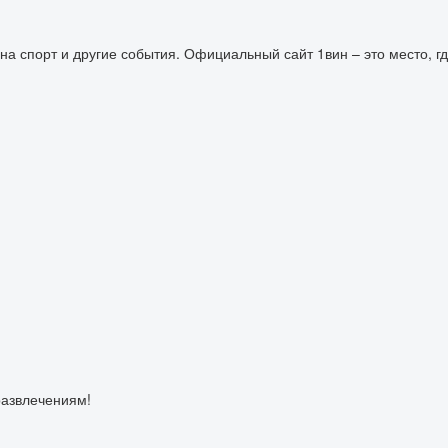
на спорт и другие события. Официальный сайт 1вин – это место, г
развлечениям!