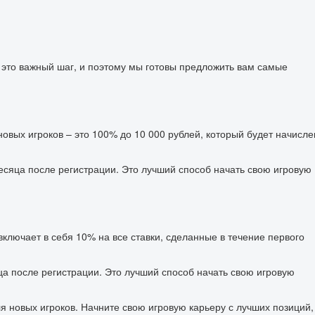
– это важный шаг, и поэтому мы готовы предложить вам самые
овых игроков – это 100% до 10 000 рублей, который будет начисле
месяца после регистрации. Это лучший способ начать свою игровую
ключает в себя 10% на все ставки, сделанные в течение первого
ца после регистрации. Это лучший способ начать свою игровую
я новых игроков. Начните свою игровую карьеру с лучших позиций,