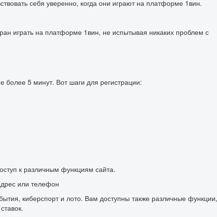
ствовать себя уверенно, когда они играют на платформе 1вин.
стран играть на платформе 1вин, не испытывая никаких проблем с
е более 5 минут. Вот шаги для регистрации:
доступ к различным функциям сайта.
 адрес или телефон
обытия, киберспорт и лото. Вам доступны также различные функции
ставок.