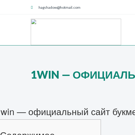
hagshadow@hotmail.com
1WIN — ОФИЦИАЛЬ
1win — официальный сайт букме
Содержимое