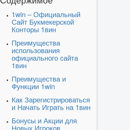
1win – Официальный
Сайт Букмекерской
Конторы 1вин
Преимущества
использования
официального сайта
1вин
Преимущества и
Функции 1win
Как Зарегистрироваться
и Начать Играть на 1вин
Бонусы и Акции для
Новых Игроков