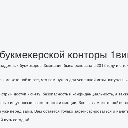
букмекерской конторы 1ви
 надежных букмекеров. Компания была основана в 2018 году и с те
ь вы можете найти все, что вам нужно для успешной игры: актуаль
рый доступ к счету, безопасность и конфиденциальность, а такж
торые ищут новые возможности и эмоции. Здесь вы можете найти все
 уже перед вами. Вам остается только зарегистрироваться и начать
й путь сегодня!