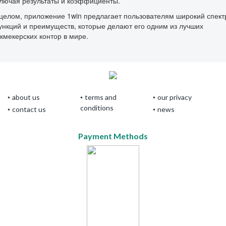
лючая результаты и коэффициенты.
целом, приложение 1win предлагает пользователям широкий спект
нкций и преимуществ, которые делают его одним из лучших
кмекерских контор в мире.
about us
terms and
our privacy
conditions
contact us
news
Payment Methods