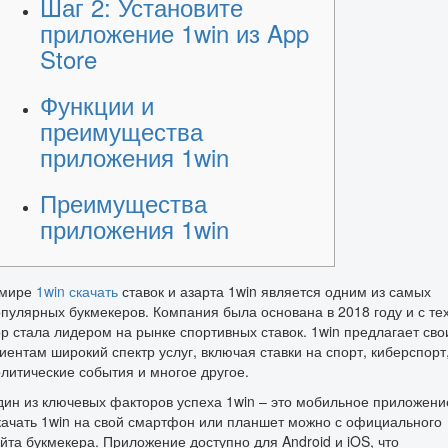
Шаг 2: Установите
приложение 1win из App
Store
Функции и
преимущества
приложения 1win
Преимущества
приложения 1win
 мире
1win скачать
ставок и азарта 1win является одним из самых
пулярных букмекеров. Компания была основана в 2018 году и с те
р стала лидером на рынке спортивных ставок. 1win предлагает св
иентам широкий спектр услуг, включая ставки на спорт, киберспорт
литические события и многое другое.
ин из ключевых факторов успеха 1win – это мобильное приложени
ачать 1win на свой смартфон или планшет можно с официального
йта букмекера. Приложение доступно для Android и iOS, что