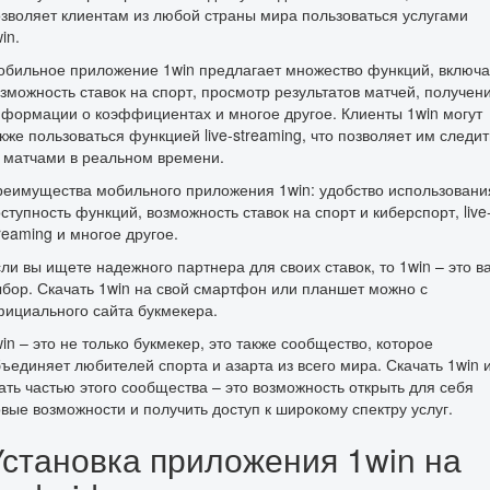
зволяет клиентам из любой страны мира пользоваться услугами
in.
бильное приложение 1win предлагает множество функций, включ
зможность ставок на спорт, просмотр результатов матчей, получен
формации о коэффициентах и многое другое. Клиенты 1win могут
кже пользоваться функцией live-streaming, что позволяет им следит
 матчами в реальном времени.
еимущества мобильного приложения 1win: удобство использовани
ступность функций, возможность ставок на спорт и киберспорт, live
reaming и многое другое.
ли вы ищете надежного партнера для своих ставок, то 1win – это в
бор. Скачать 1win на свой смартфон или планшет можно с
ициального сайта букмекера.
in – это не только букмекер, это также сообщество, которое
ъединяет любителей спорта и азарта из всего мира. Скачать 1win 
ать частью этого сообщества – это возможность открыть для себя
вые возможности и получить доступ к широкому спектру услуг.
Установка приложения 1win на