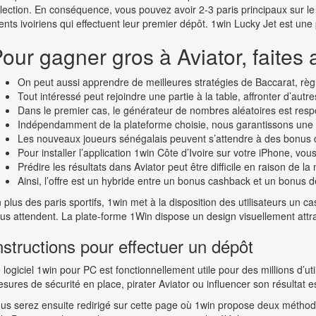
lection. En conséquence, vous pouvez avoir 2-3 paris principaux sur le 
ients ivoiriens qui effectuent leur premier dépôt. 1win Lucky Jet est u
our gagner gros à Aviator, faites 
On peut aussi apprendre de meilleures stratégies de Baccarat, règl
Tout intéressé peut rejoindre une partie à la table, affronter d’autr
Dans le premier cas, le générateur de nombres aléatoires est resp
Indépendamment de la plateforme choisie, nous garantissons une 
Les nouveaux joueurs sénégalais peuvent s’attendre à des bonus d
Pour installer l’application 1win Côte d’Ivoire sur votre iPhone, vous 
Prédire les résultats dans Aviator peut être difficile en raison de la
Ainsi, l’offre est un hybride entre un bonus cashback et un bonus 
 plus des paris sportifs, 1win met à la disposition des utilisateurs un c
us attendent. La plate-forme 1Win dispose un design visuellement attr
nstructions pour effectuer un dépôt
 logiciel 1win pour PC est fonctionnellement utile pour des millions d’ut
sures de sécurité en place, pirater Aviator ou influencer son résultat es
us serez ensuite redirigé sur cette page où 1win propose deux méthode