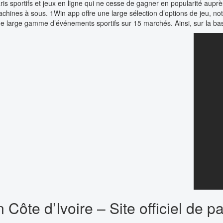
ris sportifs et jeux en ligne qui ne cesse de gagner en popularité auprè
chines à sous. 1Win app offre une large sélection d’options de jeu, nota
e large gamme d’événements sportifs sur 15 marchés. Ainsi, sur la ba
n Côte d’Ivoire – Site officiel de p