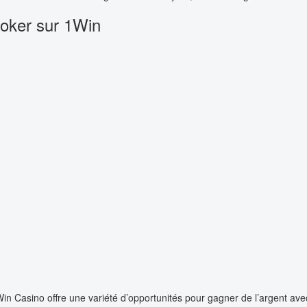
oker sur 1Win
in Casino offre une variété d’opportunités pour gagner de l’argent avec 