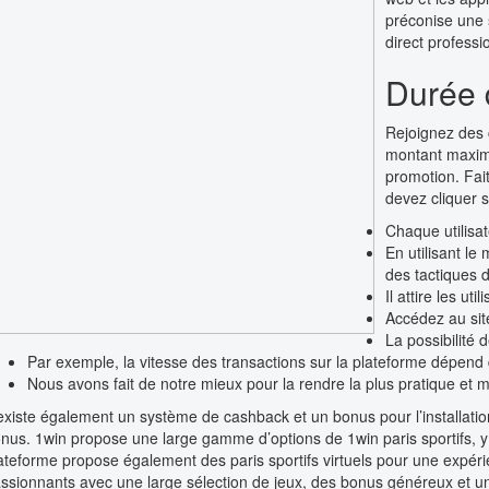
préconise une 
direct profess
Durée 
Rejoignez des c
montant maximum
promotion. Fait
devez cliquer 
Chaque utilisa
En utilisant le
des tactiques d
Il attire les ut
Accédez au site
La possibilité
Par exemple, la vitesse des transactions sur la plateforme dépend d
Nous avons fait de notre mieux pour la rendre la plus pratique et m
 existe également un système de cashback et un bonus pour l’installatio
nus. 1win propose une large gamme d’options de 1win paris sportifs, y co
ateforme propose également des paris sportifs virtuels pour une expéri
ssionnants avec une large sélection de jeux, des bonus généreux et un