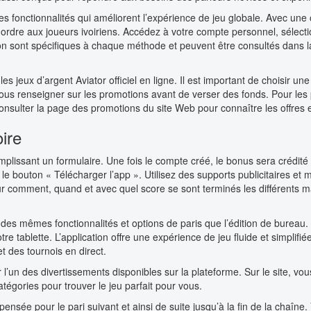
tres fonctionnalités qui améliorent l’expérience de jeu globale. Avec u
ordre aux joueurs ivoiriens. Accédez à votre compte personnel, sélectio
ion sont spécifiques à chaque méthode et peuvent être consultés dans la 
es jeux d’argent Aviator officiel en ligne. Il est important de choisir 
 vous renseigner sur les promotions avant de verser des fonds. Pour le
onsulter la page des promotions du site Web pour connaître les offres 
ire
 remplissant un formulaire. Une fois le compte créé, le bonus sera créd
r le bouton « Télécharger l’app ». Utilisez des supports publicitaires e
comment, quand et avec quel score se sont terminés les différents matc
r des mêmes fonctionnalités et options de paris que l’édition de bureau
e tablette. L’application offre une expérience de jeu fluide et simplif
t des tournois en direct.
r l’un des divertissements disponibles sur la plateforme. Sur le site, vo
atégories pour trouver le jeu parfait pour vous.
ensée pour le pari suivant et ainsi de suite jusqu’à la fin de la chaîne