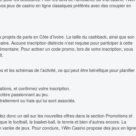
vos jeux de casino en ligne classiques préférés avec des croupier en
s projets de paris en Côte d’Ivoire. La taille du cashback, ainsi que son
ne. Aucune inscription distincte n’est requise pour participer à cette
lémentaire. Pour activer un code promo, lors de votre inscription, vous
t.
 et les schémas de l’activité, ce qui peut être bénéfique pour planifier
tions, et confirmez votre inscription.
actère passionnant au jeu.
aitement ou frais qui lui sont associés.
dez donc un œil sur les nouvelles offres dans la section Promotions et
 le football, le basket-ball, le tennis et bien d’autres encore. La
n variée de jeux. Pour conclure, 1Win Casino propose des jeux en ligne