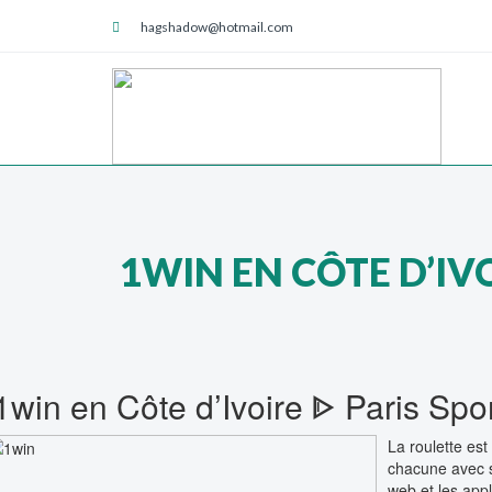
hagshadow@hotmail.com
️ 1WIN EN CÔTE D’I
 1win en Côte d’Ivoire ᐈ Paris Spo
La roulette est
chacune avec se
web et les appl