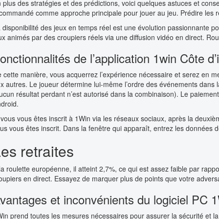
 plus des stratégies et des prédictions, voici quelques astuces et conse
commandé comme approche principale pour jouer au jeu. Prédire les résul
 disponibilité des jeux en temps réel est une évolution passionnante po
ux animés par des croupiers réels via une diffusion vidéo en direct. Rou
onctionnalités de l’application 1win Côte d’
 cette manière, vous acquerrez l’expérience nécessaire et serez en me
x autres. Le joueur détermine lui-même l’ordre des événements dans la
ucun résultat perdant n’est autorisé dans la combinaison). Le paiement du 
droid.
 vous vous êtes inscrit à 1Win via les réseaux sociaux, après la deuxièm
us vous êtes inscrit. Dans la fenêtre qui apparaît, entrez les données
es retraites
la roulette européenne, il atteint 2,7%, ce qui est assez faible par r
oupiers en direct. Essayez de marquer plus de points que votre adversa
vantages et inconvénients du logiciel PC 
in prend toutes les mesures nécessaires pour assurer la sécurité et la co