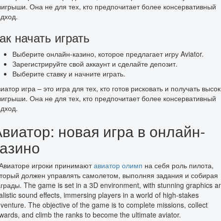
игрыши. Она не для тех, кто предпочитает более консервативный
дход.
ак начать играть
Выберите онлайн-казино, которое предлагает игру Aviator.
Зарегистрируйте свой аккаунт и сделайте депозит.
Выберите ставку и начните играть.
иатор игра – это игра для тех, кто готов рисковать и получать высо
игрыши. Она не для тех, кто предпочитает более консервативный
дход.
виатор: новая игра в онлайн-
казино
 Авиаторе игроки принимают
авиатор олимп
на себя роль пилота,
торый должен управлять самолетом, выполняя задания и собирая
грады. The game is set in a 3D environment, with stunning graphics a
alistic sound effects, immersing players in a world of high-stakes
venture. The objective of the game is to complete missions, collect
wards, and climb the ranks to become the ultimate aviator.