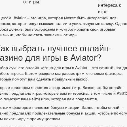
от игры.
интереса к
игре.
целом, Aviator – это игра, которая может быть интересной для
роков, которые ищут высокие ставки и уникальную механику. Однак
роки должны быть осторожны и контролировать свои игровые
ивычки, чтобы не стать зависимы от игры.
Как выбрать лучшее онлайн-
азино для игры в Aviator?
бор лучшего онлайн-казино для игры в Aviator – это важный шаг д
бого игрока. В этом разделе мы рассмотрим ключевые факторы,
торые помогут вам сделать правильный выбор.
орым фактором является ассортимент игр. Важно, чтобы онлайн-
зино предлагало игры, которые вам интересны, в том числе и Aviato
о поможет вам найти игру, которая вам понравится.
етьим фактором является бонусы и акции. Важно, чтобы онлайн-
зино предлагало привлекательные бонусы и акции, которые помогу
м начать игру с преимуществом.