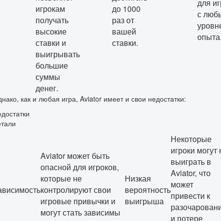
для и
игрокам
до 1000
с люб
получать
раз от
уровн
высокие
вашей
опыта
ставки и
ставки.
выигрывать
большие
суммы
денег.
нако, как и любая игра, Aviator имеет и свои недостатки:
достатки
етали
Некоторые
игроки могут 
Aviator может быть
выиграть в
опасной для игроков,
Aviator, что
которые не
Низкая
может
ависимость
контролируют свои
вероятность
привести к
игровые привычки и
выигрыша
разочарован
могут стать зависимы
и потере