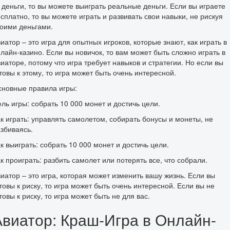
 деньги, то вы можете выиграть реальные деньги. Если вы играете
сплатно, то вы можете играть и развивать свои навыки, не рискуя
оими деньгами.
иатор – это игра для опытных игроков, которые знают, как играть в
лайн-казино. Если вы новичок, то вам может быть сложно играть в
иаторе, потому что игра требует навыков и стратегии. Но если вы
товы к этому, то игра может быть очень интересной.
новные правила игры:
ль игры: собрать 10 000 монет и достичь цели.
к играть: управлять самолетом, собирать бонусы и монеты, не
збиваясь.
к выиграть: собрать 10 000 монет и достичь цели.
к проиграть: разбить самолет или потерять все, что собрали.
иатор – это игра, которая может изменить вашу жизнь. Если вы
товы к риску, то игра может быть очень интересной. Если вы не
товы к риску, то игра может быть не для вас.
Авиатор: Краш-Игра в Онлайн-