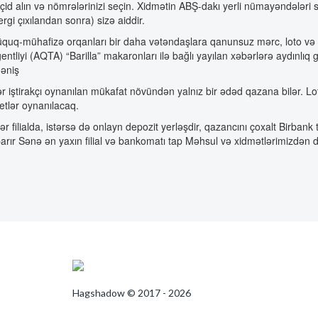
çid alın və nömrələrinizi seçin. Xidmətin ABŞ-dakı yerli nümayəndələri s
ergi çıxılandan sonra) sizə aiddir.
quq-mühafizə orqanları bir daha vətəndaşlara qanunsuz mərc, loto və di
entliyi (AQTA) “Barilla” makaronları ilə bağlı yayılan xəbərlərə aydınl
əniş
r iştirakçı oynanılan mükafat növündən yalnız bir ədəd qazana bilər. Lote
letlər oynanılacaq.
tər filialda, istərsə də onlayn depozit yerləşdir, qazancını çoxalt Birba
arır Sənə ən yaxın filial və bankomatı tap Məhsul və xidmətlərimizdən da
Hagshadow © 2017 - 2026