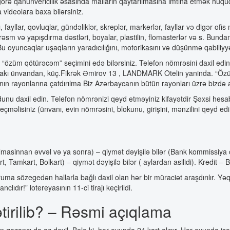
görə qanunvericilik əsasında malların qaytarılmasına imtina etmək hüqu
a videolara baxa bilərsiniz.
ı, fayllar, qovluqlar, gündəliklər, skreplər, markerlər, fayllar və digər ofis
sm və yapışdırma dəstləri, boyalar, plastilin, flomasterlər və s. Bunda
Bu oyuncaqlar uşaqların yaradıcılığını, motorikasını və düşünmə qabiliyyəti
“özüm qötürəcəm” seçimini edə bilərsiniz. Telefon nömrəsini daxil edin, 
ağıdakı ünvandan, küç.Fikrək Əmirov 13 , LANDMARK Otelin yaninda. “Öz
ın rayonlarına çatdırılma Biz Azərbaycanın bütün rayonları üzrə bizdə al
kodunu daxil edin. Telefon nömrənizi qeyd etməyiniz kifayətdir Şəxsi he
çməlisiniz (ünvanı, evin nömrəsini, blokunu, girişini, mənzilini qeyd edi
masinnan əvvəl və ya sonra) – qiymət dəyişilə bilər (Bank kommissiya o
, Tamkart, Bolkart) – qiymət dəyişilə bilər ( aylardan asilidi). Kredit – B
ruma sözegedən hallarla bağlı daxil olan hər bir müraciət araşdırılır. Y
ıdır!” lotereyasının 11-ci tirajı keçirildi.
tirilib? – Rəsmi açıqlama
rin qazancı da az deyil. Belə ki, hər oyunda 24 kart alınır. Hər oyunda 