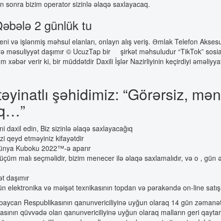
n sonra bizim operator sizinlə əlaqə saxlayacaq.
 Qəbələ 2 günlük tu
i və işlənmiş məhsul elanları, onlayn alış veriş. Əmlak Telefon Aksesu
məsuliyyət daşımır © UcuzTap bir şirkət məhsuludur “TikTok” sosial 
 xəbər verir ki, bir müddətdir Daxili İşlər Nazirliyinin keçirdiyi əməliyya
təyinatlı şəhidimiz: “Görərsiz, m
aq…”
i daxil edin, Biz sizinlə əlaqə saxlayacağıq
i qeyd etməyiniz kifayətdir
A Dünya Kuboku 2022™-ə aparır
çüm malı seçməlidir, bizim menecer ilə əlaqə saxlamalıdır, və o , gün ər
ət daşımır
çün elektronika və məişət texnikasının topdan və pərakəndə on-line satış
ycan Respublikasının qanunvericiliyinə uyğun olaraq 14 gün zəmanət ve
ının qüvvədə olan qanunvericiliyinə uyğun olaraq malların geri qaytarıl