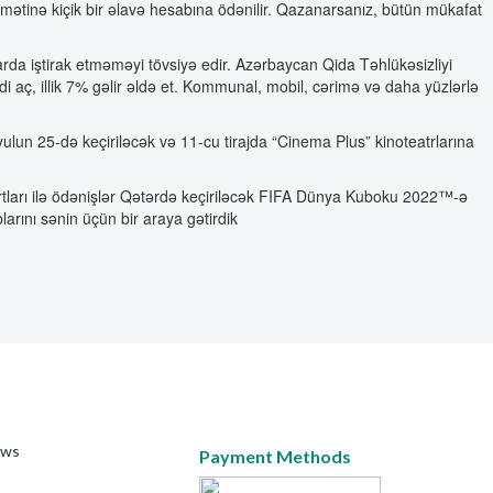
iymətinə kiçik bir əlavə hesabına ödənilir. Qazanarsanız, bütün mükafat
rda iştirak etməməyi tövsiyə edir. Azərbaycan Qida Təhlükəsizliyi
 aç, illik 7% gəlir əldə et. Kommunal, mobil, cərimə və daha yüzlərlə
iyulun 25-də keçiriləcək və 11-cu tirajda “Cinema Plus” kinoteatrlarına
t kartları ilə ödənişlər Qətərdə keçiriləcək FIFA Dünya Kuboku 2022™-ə
arını sənin üçün bir araya gətirdik
ews
Payment Methods