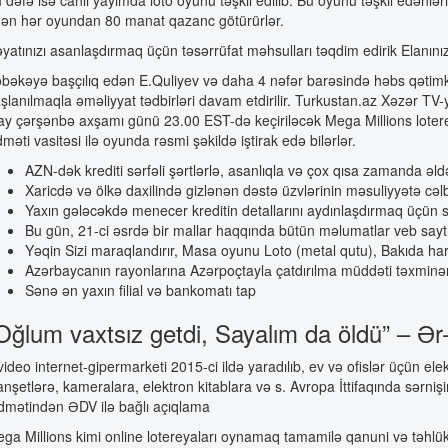
ən hər oyundan 80 manat qazanc götürürlər.
yatınızı asanlaşdırmaq üçün təsərrüfat məhsulları təqdim edirik Elanını
bəkəyə başçılıq edən E.Quliyev və daha 4 nəfər barəsində həbs qətimkan
şlanılmaqla əməliyyat tədbirləri davam etdirilir. Turkustan.az Xəzər TV-
y çərşənbə axşamı günü 23.00 EST-də keçiriləcək Mega Millions lotereya
dməti vasitəsi ilə oyunda rəsmi şəkildə iştirak edə bilərlər.
AZN-dək krediti sərfəli şərtlərlə, asanlıqla və çox qısa zamanda əld
Xaricdə və ölkə daxilində gizlənən dəstə üzvlərinin məsuliyyətə cəl
Yaxın gələcəkdə menecer kreditin detallarını aydınlaşdırmaq üçün s
Bu gün, 21-ci əsrdə bir mallar haqqında bütün məlumatlar veb saytında
Yəqin Sizi maraqlandırır, Masa oyunu Loto (metal qutu), Bakıda ha
Azərbaycanın rayonlarına Azərpoçtaylа çatdırılma müddəti təxminə
Sənə ən yaxın filial və bankomatı tap
Oğlum vaxtsız getdi, Sayalım da öldü” – Ər
ideo internet-gipermarketi 2015-ci ildə yaradılıb, ev və ofislər üçün el
anşetlərə, kameralara, elektron kitablara və s. Avropa İttifaqında sərniş
dmətindən ƏDV ilə bağlı açıqlama
ga Millions kimi online lotereyaları oynamaq tamamilə qanuni və təhlük