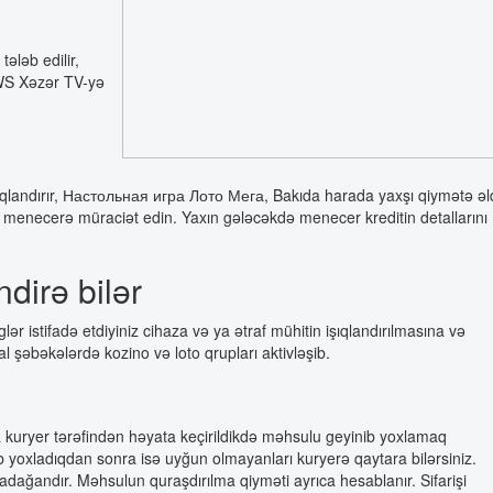
ələb edilir,
.WS Xəzər TV-yə
maraqlandırır, Настольная игра Лото Мега, Bakıda harada yaxşı qiymətə ə
k, menecerə müraciət edin. Yaxın gələcəkdə menecer kreditin detallarını
dirə bilər
istifadə etdiyiniz cihaza və ya ətraf mühitin işıqlandırılmasına və
 şəbəkələrdə kozino və loto qrupları aktivləşib.
a kuryer tərəfindən həyata keçirildikdə məhsulu geyinib yoxlamaq
b yoxladıqdan sonra isə uyğun olmayanları kuryerə qaytara bilərsiniz.
dağandır. Məhsulun quraşdırılma qiyməti ayrıca hesablanır. Sifarişi