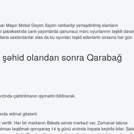
ar Maşın Mebel Geyim Saytın rəhbərliyi yerləşdirilmiş elanların
şəbəkəsində canlı yayımlarda qanunsuz mərc oyunlarının təşkili dav
tlarla saxlanılanlar olsa da bu oyunları təşkil edənlərin sırasına hər gün
ən şəhid olandan sonra Qarabağ
zində çatdırılmanın qiymətini bildirəcək.
ında xidmət göstərir.
rilir. Hər bir markanın Bakıda servis mərkəzi var. Zəmanət talona
ması təqdimatı qoruyaraq 14 iş günü ərzində həyata keçirilə bilər. Satı