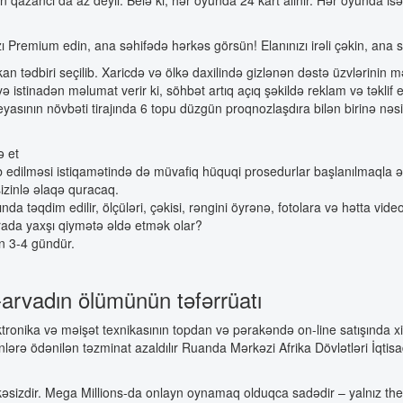
zı Premium edin, ana səhifədə hərkəs görsün! Elanınızı irəli çəkin, ana
 tədbiri seçilib. Xaricdə və ölkə daxilində gizlənən dəstə üzvlərinin m
yə istinadən məlumat verir ki, söhbət artıq açıq şəkildə reklam və təkli
sının növbəti tirajında 6 topu düzgün proqnozlaşdıra bilən birinə nəsi
ə et
b edilməsi istiqamətində də müvafiq hüquqi prosedurlar başlanılmaqla əmə
izinlə əlaqə quracaq.
 təqdim edilir, ölçüləri, çəkisi, rəngini öyrənə, fotolara və hətta video
rada yaxşı qiymətə əldə etmək olar?
n 3-4 gündür.
-arvadın ölümünün təfərrüatı
ektronika və məişət texnikasının topdan və pərakəndə on-line satışında x
inlərə ödənilən təzminat azaldılır Ruanda Mərkəzi Afrika Dövlətləri İqtisa
əsizdir. Mega Millions-da onlayn oynamaq olduqca sadədir – yalnız the