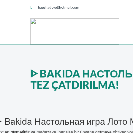
hagshadow@hotmail.com
ᐈ BAKIDA НАСТОЛЬ
TEZ ÇATDIRILMA!
 Bakida Настольная игра Лото Ме
xt ən qiymətlidir və mağazaya, hansisa bir ünvana getməyə ehtiyac yoxdur