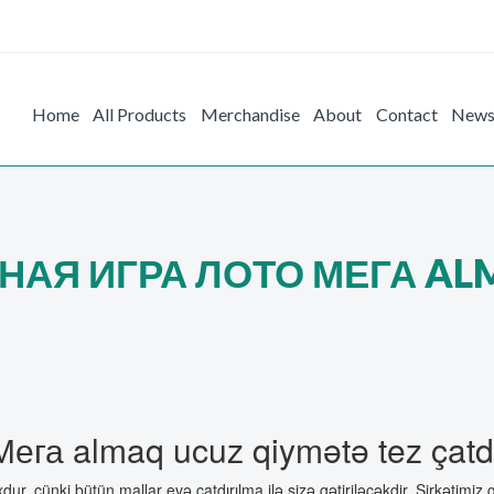
Home
All Products
Merchandise
About
Contact
New
НАЯ ИГРА ЛОТО МЕГА AL
га almaq ucuz qiymətə tez çatdı
, çünki bütün mallar evə çatdırılma ilə sizə gətiriləcəkdir. Şirkətimiz 