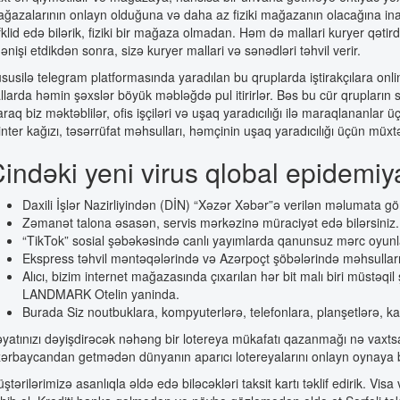
ğazalarının onlayn olduğuna və daha az fiziki mağazanın olacağına inanı
fklid edə bilərik, fiziki bir mağaza olmadan. Həm də mallari kuryer qəti
ənişi etdikdən sonra, sizə kuryer mallari və sənədləri təhvil verir.
susilə telegram platformasında yaradılan bu qruplarda iştirakçılara online
llarda həmin şəxslər böyük məbləğdə pul itirirlər. Bəs bu cür qrupların
araq biz məktəblilər, ofis işçiləri və uşaq yaradıcılığı ilə maraqlananlar
inter kağızı, təsərrüfat məhsulları, həmçinin uşaq yaradıcılığı üçün müx
indəki yeni virus qlobal epidemiy
Daxili İşlər Nazirliyindən (DİN) “Xəzər Xəbər”ə verilən məlumata gör
Zəmanət talona əsasən, servis mərkəzinə müraciyət edə bilərsiniz.
“TikTok” sosial şəbəkəsində canlı yayımlarda qanunsuz mərc oyunlar
Ekspress təhvil məntəqələrində və Azərpoçt şöbələrində məhsullar
Alıcı, bizim internet mağazasında çıxarılan hər bit malı biri müstə
LANDMARK Otelin yaninda.
Burada Siz noutbuklara, kompyuterlərə, telefonlara, planşetlərə, ka
yatınızı dəyişdirəcək nəhəng bir lotereya mükafatı qazanmağı nə vaxtsa 
ərbaycandan getmədən dünyanın aparıcı lotereyalarını onlayn oynaya bil
ştərilərimizə asanlıqla əldə edə biləcəkləri taksit kartı təklif edirik. 