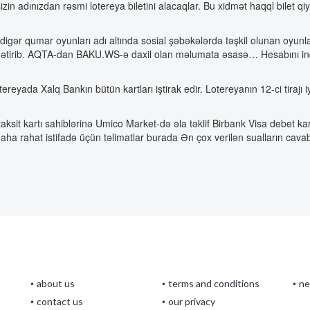
izin adınızdan rəsmi lotereya biletini alacaqlar. Bu xidmət haqql bilet q
gər qumar oyunları adı altında sosial şəbəkələrdə təşkil olunan oyunla
ıq gətirib. AQTA-dan BAKU.WS-ə daxil olan məlumata əsasə… Hesabını indi
reyada Xalq Bankın bütün kartları iştirak edir. Lotereyanın 12-ci tirajı 
nk taksit kartı sahiblərinə Umico Market-də əla təklif Birbank Visa debe
ha rahat istifadə üçün təlimatlar burada Ən çox verilən sualların cavabl
about us
terms and conditions
n
contact us
our privacy