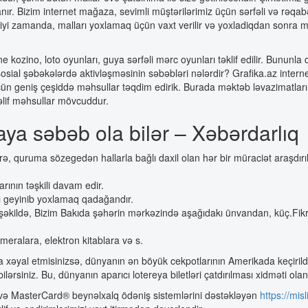
r. Bizim internet mağaza, sevimli müştərilərimiz üçün sərfəli və rəqabə
rdiyi zamanda, malları yoxlamaq üçün vaxt verilir və yoxladiqdan sonra m
 kozino, loto oyunları, guya sərfəli mərc oyunları təklif edilir. Bununla 
 sosial şəbəkələrdə aktivləşməsinin səbəbləri nələrdir? Grafika.az inter
 üçün geniş çeşiddə məhsullar təqdim edirik. Burada məktəb ləvazimatları,
təlif məhsullar mövcuddur.
aya səbəb ola bilər – Xəbərdarlıq
ə, quruma sözegedən hallarla bağlı daxil olan hər bir müraciət araşdırılı
ının təşkili davam edir.
ı geyinib yoxlamaq qadağandır.
qil şəkildə, Bizim Bakıda şəhərin mərkəzində aşağıdakı ünvandan, küç.Fi
meralara, elektron kitablara və s.
xəyal etmisinizsə, dünyanın ən böyük cekpotlarının Amerikada keçirildiyi
ərsiniz. Bu, dünyanın aparıcı lotereya biletləri çatdırılması xidməti o
Visa və MasterCard® beynəlxalq ödəniş sistemlərini dəstəkləyən
https://misl