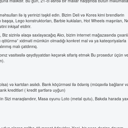
quna malikdir. Bu gün, 21-ci əsrdə bir mallar haqqında bütün məlumatla
 məhsulları ilə iş yerinizi təşkil edin. Bizim Deli və Kores kimi brendlərin
n başqa, Lego konstruktorları, Barbie kuklaları, Hot Wheels maşınları, N
ni inkişaf etdirir.
Biz sizinlə əlaqə saxlayacağıq Alıcı, bizim internet mağazasında çıxarı
ü qötürmə” xidməti mümkün olmadığı konkret mal və ya kateqoriyalarla
ınmış malı çatdırırıq.
sabınız vasitəsilə qeydiyyatdan keçərək sifariş etmək Bu prosedur üçün v
n).
lsa) və kartdan asılıdı. Bank köçürməsi ilə ödəniş (müqavilə bağlanır v
ank kreditləri ( kredit şərtlərə uyğun)
əqin Sizi maraqlandırır, Masa oyunu Loto (metal qutu), Bakıda harada yax
isə uduş olaraq qalibə 40 manat ödəyirlər. Yəni, bir neçə dəqiqə davam