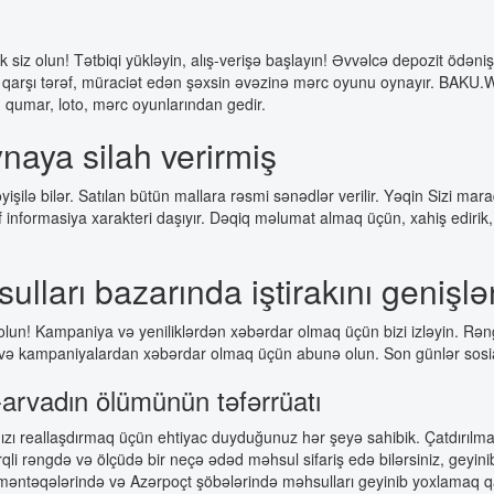
siz olun! Tətbiqi yükləyin, alış-verişə başlayın! Əvvəlcə depozit ödəniş t
a qarşı tərəf, müraciət edən şəxsin əvəzinə mərc oyunu oynayır. BAKU
ən qumar, loto, mərc oyunlarından gedir.
naya silah verirmiş
yişilə bilər. Satılan bütün mallara rəsmi sənədlər verilir. Yəqin Sizi 
rf informasiya xarakteri daşıyır. Dəqiq məlumat almaq üçün, xahiş ediri
lları bazarında iştirakını genişlən
! Kampaniya və yeniliklərdən xəbərdar olmaq üçün bizi izləyin. Rənglər 
im və kampaniyalardan xəbərdar olmaq üçün abunə olun. Son günlər sosial
-arvadın ölümünün təfərrüatı
ızı reallaşdırmaq üçün ehtiyac duyduğunuz hər şeyə sahibik. Çatdırılm
i rəngdə və ölçüdə bir neçə ədəd məhsul sifariş edə bilərsiniz, geyini
məntəqələrində və Azərpoçt şöbələrində məhsulları geyinib yoxlamaq qa