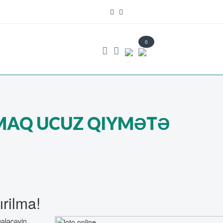
0
s
MAQ UCUZ QIYMƏTƏ
rilma!
gələcəyin