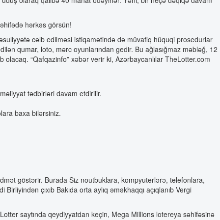
 səhifədə hərkəs görsün!
əsuliyyətə cəlb edilməsi istiqamətində də müvafiq hüquqi prosedurlar
f edilən qumar, loto, mərc oyunlarından gedir. Bu ağlasığmaz məbləğ, 12
b olacaq. “Qafqazinfo” xəbər verir ki, Azərbaycanlılar TheLotter.com
liyyat tədbirləri davam etdirilir.
lara baxa bilərsiniz.
idmət göstərir. Burada Siz noutbuklara, kompyuterlərə, telefonlara,
di Birliyindən çıxıb Bakıda orta aylıq əməkhaqqı açıqlanıb Vergi
Lotter saytında qeydiyyatdan keçin, Mega Millions lotereya səhifəsinə