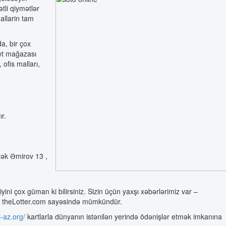
tli qiymətlər
allarin tam
da, bir çox
net mağazası
 ofis malları,
r.
krək Əmirov 13 ,
ni çox güman ki bilirsiniz. Sizin üçün yaxşı xəbərlərimiz var –
lan theLotter.com sayəsində mümkündür.
i-az.org/
kartlarla dünyanın istənilən yerində ödənişlər etmək imkanına