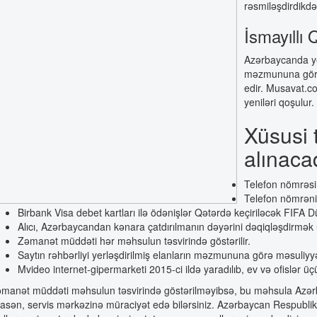
rəsmiləşdirdikdə
İsmayıllı
Azərbaycanda yen
məzmununa görə 
edir. Musavat.com
yeniləri qoşulur.
Xüsusi 
alınac
Telefon nömrəsin
Telefon nömrəniz
Birbank Visa debet kartları ilə ödənişlər Qətərdə keçiriləcək FIF
Alıcı, Azərbaycandan kənara çatdırılmanın dəyərini dəqiqləşdirmək ü
Zəmanət müddəti hər məhsulun təsvirində göstərilir.
Saytın rəhbərliyi yerləşdirilmiş elanların məzmununa görə məsuliyy
Mvideo internet-gipermarketi 2015-ci ildə yaradılıb, ev və ofislər ü
manət müddəti məhsulun təsvirində göstərilməyibsə, bu məhsula Azərba
asən, servis mərkəzinə müraciyət edə bilərsiniz. Azərbaycan Respublikas