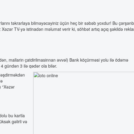
arını təkrarlaya bilməyəcəyiniz üçün heç bir səbəb yoxdur! Bu çərşən
əzər TV-yə istinadən məlumat verir ki, söhbət artıq açıq şəkildə rekl
dən, mallarin çatdirilmasinnan əvvəl) Bank köçürməsi yolu ilə ödəmə
 gündən 3 ilə qədər ola bilər.
erləşdirməkdən
lə
N) “Xəzər
dolu bu kartla
ksək gəlirli və