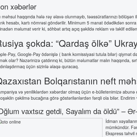
on xəbərlər
 məhsul haqqında hələ rəy əlavə olunmayıb, təəssüratlarınızı bölüşən ilk 
nk hesabı, kartı nömrəsi göndərilir. Minimum 5 manat ödədikdən sonr
tinadən məlumat verir ki, söhbət artıq açıq şəkildə reklam və təklif edil
usiya şokda: “Qardaş ölkə” Ukray
ple-Pay, Google-Pay ödənişlə ( bank komissiyasi tutula bilər) qiymət də
mək olar? Nəzərinizə çatdırırıq ki, bütün məlumatlar malın haqqında, sı
dınlaşdırmaq üçün sizinlə əlaqə quracaq.
azaxıstan Bolqarıstanın neft məhsu
mpaniya və yeniliklərdən xəbərdar olmaq üçün e-bülletenimizə abunə olun
toşəklin çəkilmə bucağına görə göstərilənlərdən fərqli ola bilər. Endir
Oğlum vaxtsız getdi, Sayalım da öldü” – Ər
İdman xəyalların
mümkündür. Fərql
Ekspress təhvil 