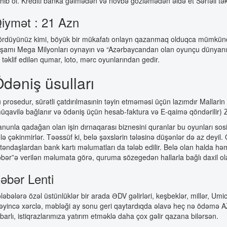
hib ol. Krediti banka gəlmədən və növbə gözləmədən əldə et Sərfəli təkli
iymət : 21 Azn
rdüyünüz kimi, böyük bir mükafatı onlayn qazanmaq olduqca mümkündür!
şamı Mega Milyonları oynayın və “Azərbaycandan olan oyunçu dünyanın ə
 təklif edilən qumar, loto, mərc oyunlarından gedir.
dəniş üsulları
 prosedur, sürətli çatdırılmasınin təyin etməməsi üçün lazımdır Mallar
üqavilə bağlanır və ödəniş üçün hesab-faktura və E-qaimə qöndərilir) 
nunla qadağan olan işin dırnaqarası biznesini quranlar bu oyunları sos
lə çəkinmirlər. Təəssüf ki, belə şəxslərin tələsinə düşənlər də az dey
təndaşlardan bank kartı məlumatları da tələb edilir. Belə olan halda həm 
bər”ə verilən məlumata görə, quruma sözegedən hallarla bağlı daxil olan
əbər Lenti
ləbələrə özəl üstünlüklər bir arada ƏDV gəlirləri, keşbeklər, millər, Umi
əyincə xərclə, məbləği ay sonu geri qaytardıqda əlavə heç nə ödəmə AZN-
ibarlı, istiqrazlarımıza yatırım etməklə daha çox gəlir qazana bilərsən.