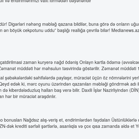
f və endirimlərimizi vaxt itirmədən dəyərləndir
 Digərləri nəhəng məbləğ qazana bildilər, buna görə də onların uğurl
n böyük cekpotunu uddu” başlığı reallığa çevrilə bilər! Medianews.az X
in çatdirilmasi zaman kuryerə nağd ödəniş Onlayn kartla ödəmə (əvvəlcə
Zəmanət müddəti hər məhsulun təsvirində göstərilir. Zəmanət müddəti 14
ial şəbəkələrdəki səhifələrdə paylaşır, müraciət üçün öz nömrələrini y
il. Qeyd edək ki, mərc oyunu üzərindən qazanılan məbləği göndrmək adı i
də kiberdələduzluq halları baş verə bilir. Daxili İşlər Nazirliyindən (Dİ
 hər bir müraciət araşdırılır.
co bonusları Nağdsız alış-veriş et, endirimlərdən faydalan Üstünlüklərlə 
dək krediti sərfəli şərtlərlə, asanlıqla və çox qısa zamanda əldə et Yü