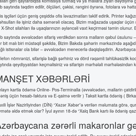
lları geri qaytardıqda komissiya tutmaq və ya mallara ziyan dəydiyinə 
b saytında təqdim edilir, ölçüləri, çəkisi, rəngini öyrənə, fotolara və hətt
is işçiləri üçün geniş çeşiddə ofis ləvazimatları təklif edirik. Printer kağız
hsulları ilə işiniz daha səmərəli olacaq. Bizim mağazada uşaqlar üçün rə
 X-Shot silahları ilə uşaqlarınızın əyləncəli vaxt keçirməsi təmin olunur. 
b saytında əvvəlcədən sifariş verdikdən sonra malların qəbul üsulunu – 
r bit malı biri müstəqil şəkildə, Bizim Bakıda şəhərin mərkəzində aş
ğlı istisnalar ola bilər – əvvəlcədən menecerlə dəqiqləşdirin. Azərbaycan
lefon nömrənizi, sifarişlə bağlı şərhiniz və dörd rəqəmli təhlükəsizlik 
ytında qeydiyyatdan keçməlisiniz və sifarişin mərhələli mərhələsindən ke
MANŞET XƏBƏRLƏRİ
layn kartla ödəmə Online- Pos-Terminalla (əvvəlcədən, mallarin çatdiril
əniş üçün hesab-faktura və E-qaimə verilir ) Taksit kartla ödəniş ( Birkart
xili İşlər Nazirliyindən (DİN) “Xəzər Xəbər”ə verilən məlumata görə, qu
ymətə əldə etmək olar? İyul ayının 18-də “Xalq Bank kartı ilə ödəniş qazancl
zərbaycana zərərli makaronlar gə
 dəfə isə canlı yayımda loto oyunu təşkil edilib. Bu oyunu təşkil edənlə