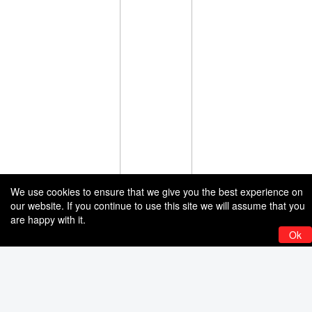
We use cookies to ensure that we give you the best experience on
our website. If you continue to use this site we will assume that you
are happy with it.
Ok