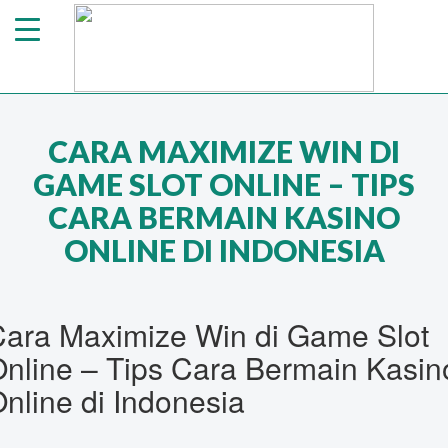
CARA MAXIMIZE WIN DI
GAME SLOT ONLINE – TIPS
CARA BERMAIN KASINO
ONLINE DI INDONESIA
ara Maximize Win di Game Slot
nline – Tips Cara Bermain Kasin
nline di Indonesia