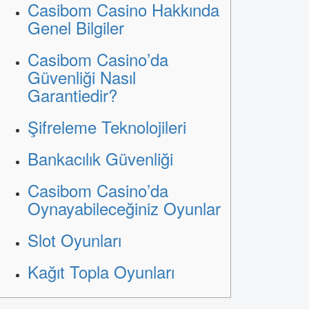
Casibom Casino Hakkında
Genel Bilgiler
Casibom Casino’da
Güvenliği Nasıl
Garantiedir?
Şifreleme Teknolojileri
Bankacılık Güvenliği
Casibom Casino’da
Oynayabileceğiniz Oyunlar
Slot Oyunları
Kağıt Topla Oyunları