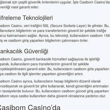
ğlamak için çeşitli güvenlik önlemlerini uygular. İşte Casibom Casino’da
venliği nasıl garanti eder:
ifreleme Teknolojileri
sibom Casino, veri trafiğini SSL (Secure Sockets Layer) ile şifreler. Bu,
llanıcıların bilgilerinin ve para transferlerinin güvenli bir şekilde trafiğe
ruz kalmamasını sağlar. Ayrıca, bu teknoloji, kullanıcıların casibom 158
riş ve casibom giriş yaparken bilgilerinin çalınmasını önler.
ankacılık Güvenliği
sibom Casino, güvenli bankacılık hizmetleri sağlayıcısı ile işbirliği
parak, kullanıcıların para transferlerinin güvenli bir şekilde
rçekleştirilmesini garanti eder. Bu, kullanıcıların casibom giris yaparken
ya casibon ile ilgili işlemler yaparken güvenliğini artırır.
sibom Casino ayrıca, kullanıcıların hesap bilgilerini düzenli olarak
ncelleyerek ve güvenli bir şifre kullanarak, kendi güvenliğini artırmaları
in tavsiyelerde bulunur. Bu, kullanıcıların casibom güncel giriş yaparken
sibom veya casibo kullanırken daha güvenli olmalarına yardımcı olur.
Casibom Casino’da