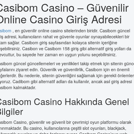
Casibom Casino – Güvenilir
Online Casino Giriş Adresi
asibom
, en güvenilir online casino sitelerinden biridir. Casibom güncel
riş adresi, kullanıcıların rahat ve güvenle oyunlar oynayabilecekleri bir
tam sağlar. Casibom giriş sayfasından kolayca sitenin içeriğine
işebilirsiniz. Casibon ve Casibom 158 giriş gibi alternatif giriş yolları da
vcuttur, bu sayede her zaman en uygun yolunu seçebilirsiniz.
sibom güncel güncellemeleri ve yenilikleri takip etmek için sitenin günc
yfalarını ziyaret edin. Güvenlik ve güvenilirlik, Casibom için en önemli
ğerlerdir. Bu nedenle, sitenin güvenliğini sağlamak için gerekli önlemler
ıyoruz. Cadibom gibi alternatif adları da kullanılır, ancak asıl giriş adresi
sibom kalmaktadır.
Casibom Casino Hakkında Genel
ilgiler
sibom Casino, güvenilir ve güvenli bir çevrimiçi oyun platformu olarak
nınmaktadır. Bu casino, kullanıcılarına çeşitli slot oyunları, blackjack,