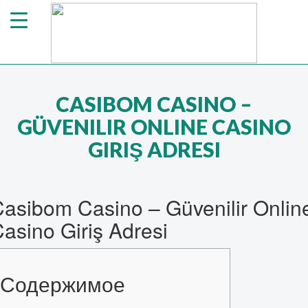
CASIBOM CASINO –
GÜVENILIR ONLINE CASINO
GIRIŞ ADRESI
asibom Casino – Güvenilir Onlin
asino Giriş Adresi
Содержимое