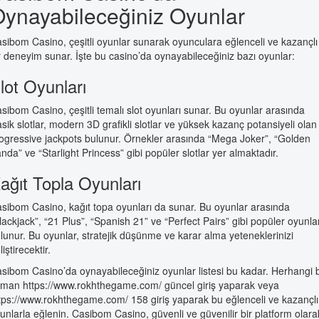
ynayabileceğiniz Oyunlar
sibom Casino, çeşitli oyunlar sunarak oyunculara eğlenceli ve kazançlı
r deneyim sunar. İşte bu casino’da oynayabileceğiniz bazı oyunlar:
lot Oyunları
sibom Casino, çeşitli temalı slot oyunları sunar. Bu oyunlar arasında
asik slotlar, modern 3D grafikli slotlar ve yüksek kazanç potansiyeli olan
ogressive jackpots bulunur. Örnekler arasında “Mega Joker”, “Golden
nda” ve “Starlight Princess” gibi popüler slotlar yer almaktadır.
ağıt Topla Oyunları
sibom Casino, kağıt topa oyunları da sunar. Bu oyunlar arasında
lackjack”, “21 Plus”, “Spanish 21” ve “Perfect Pairs” gibi popüler oyunla
lunur. Bu oyunlar, stratejik düşünme ve karar alma yeteneklerinizi
liştirecektir.
sibom Casino’da oynayabileceğiniz oyunlar listesi bu kadar. Herhangi b
man https://www.rokhthegame.com/ güncel giriş yaparak veya
tps://www.rokhthegame.com/ 158 giriş yaparak bu eğlenceli ve kazançlı
unlarla eğlenin. Casibom Casino, güvenli ve güvenilir bir platform olara