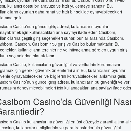
ğımsızlık oyunları ve daha fazlasını sunar. Casibom Casino’nun web
tesi, kullanıcı dostu bir arayüze ve hızlı yüklemeye sahiptir. Bu,
llanıcıların oyunları daha rahat ve hızlı bir şekilde oynayabilecekleri
lamına gelir.
sibom Casino’nun güncel giriş adresi, kullanıcıların oyunları
nayabilmek için kullanacakları ana sayfayı ifade eder. Casibom,
llanıcılarına çeşitli giriş seçenekleri sunar, bunlar arasında Casibom,
dibom, Casibon, Casibom 158 giriş ve Casibo bulunmaktadır. Bu
çenekler, kullanıcıların tercihlerine ve ihtiyaçlarına göre en uygun giriş
lunu seçmelerine olanak tanır.
sibom Casino, kullanıcıların güvenliğini ve verilerinin korunmasını
ğlamak için gerekli güvenlik önlemlerini alır. Bu, kullanıcıların oyunları
venle oynayabilecekleri ve bilgilerini koruyabilecekleri anlamına gelir.
sibom Casino’nun güncel giriş adresi, kullanıcıların bu güvenliği ve veri
rumasını deneyimleyebilmeleri için kullanacakları ana sayfayı ifade eder
asibom Casino’da Güvenliği Nası
arantiedir?
sibom Casino kullanıcılarına güvenliği en üst düzeyde garanti altına alır
 casino, kullanıcıların bilgilerinin ve para transferlerinin güvenliğini