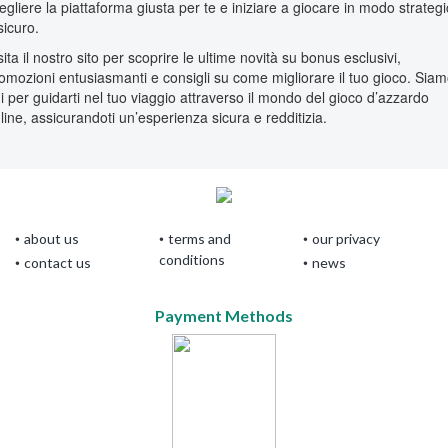
egliere la piattaforma giusta per te e iniziare a giocare in modo strateg
sicuro.
sita il nostro sito per scoprire le ultime novità su bonus esclusivi,
omozioni entusiasmanti e consigli su come migliorare il tuo gioco. Sia
i per guidarti nel tuo viaggio attraverso il mondo del gioco d’azzardo
line, assicurandoti un’esperienza sicura e redditizia.
about us
terms and
our privacy
conditions
contact us
news
Payment Methods