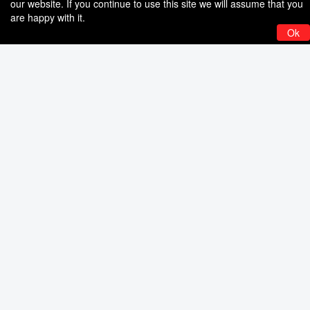
our website. If you continue to use this site we will assume that you
are happy with it.
Ok