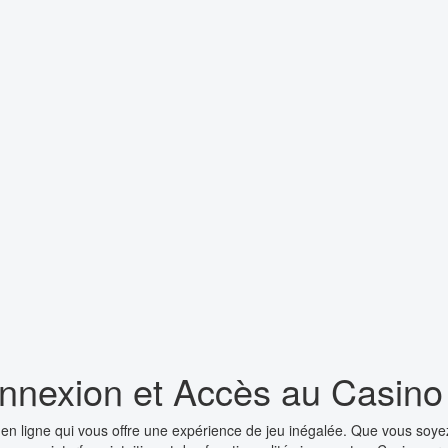
nnexion et Accès au Casino
en ligne qui vous offre une expérience de jeu inégalée. Que vous soye