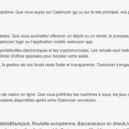
nsactions. Que vous soyez sur Casinozer gg ou sur le site principal, vos
sées. Que vous souhaitiez effectuer un dépôt ou un retrait, le processu
sinozer login ou l’application mobile casinozer app.
ortefeuilles électroniques et les cryptomonnaies. Les retraits sont tra
icier d’offres spéciales pour booster votre solde.
, la gestion de vos fonds reste fluide et transparente. Casinozer s’enga
x de casino en ligne. Que vous préfériez les machines à sous, les jeux
ulaires disponibles après votre Casinozer connexion.
table
Blackjack, Roulette européenne, Baccarat
Jeux en direct
Li