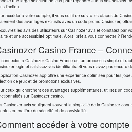
opose une large sélection de jeux pour répondre à tous vos besoins. Av
ns l’action.
ur accéder à votre compte, il vous suffit de suivre les étapes de Casinoz
alement des avantages exclusifs avec un code promo Casinozer, offran
couvrez les avis des utilisateurs sur Casinozer avis et constatez par
alité et une accessibilité optimale. Alors, prêt à vous connecter ? R
asinozer Casino France – Connex
 connexion à Casinozer Casino France est un processus simple et rapide
sinozer login et saisissez vos identifiants. Si vous n’avez pas encore 
application Casinozer app offre une expérience optimisée pour les joue
lection de jeux et de promotions exclusives.
ur ceux qui cherchent des avantages supplémentaires, utilisez un code
nctionnalités sur Casinozer casino.
s Casinozer avis soulignent souvent la simplicité de la Casinozer conn
tentes en matière de sécurité et de convivialité.
omment accéder à votre compte