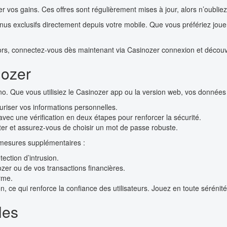
vos gains. Ces offres sont régulièrement mises à jour, alors n’oubliez
us exclusifs directement depuis votre mobile. Que vous préfériez jouer
lors, connectez-vous dès maintenant via Casinozer connexion et découv
nozer
no. Que vous utilisiez le Casinozer app ou la version web, vos données
uriser vos informations personnelles.
ec une vérification en deux étapes pour renforcer la sécurité.
ter et assurez-vous de choisir un mot de passe robuste.
 mesures supplémentaires :
ection d’intrusion.
nozer ou de vos transactions financières.
orme.
, ce qui renforce la confiance des utilisateurs. Jouez en toute sérénit
les