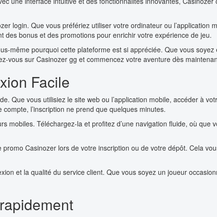
ec une interface intuitive et des fonctionnalités innovantes, Casinozer
er login. Que vous préfériez utiliser votre ordinateur ou l’application 
t des bonus et des promotions pour enrichir votre expérience de jeu.
 vous-même pourquoi cette plateforme est si appréciée. Que vous soyez 
endez-vous sur Casinozer gg et commencez votre aventure dès maintenan
ion Facile
. Que vous utilisiez le site web ou l’application mobile, accéder à vo
de compte, l’inscription ne prend que quelques minutes.
urs mobiles. Téléchargez-la et profitez d’une navigation fluide, où que
 promo Casinozer lors de votre inscription ou de votre dépôt. Cela vo
exion et la qualité du service client. Que vous soyez un joueur occasio
 rapidement