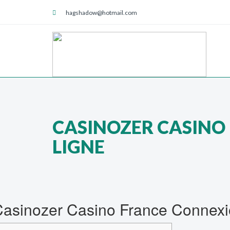
hagshadow@hotmail.com
CASINOZER CASINO
LIGNE
asinozer Casino France Connexi