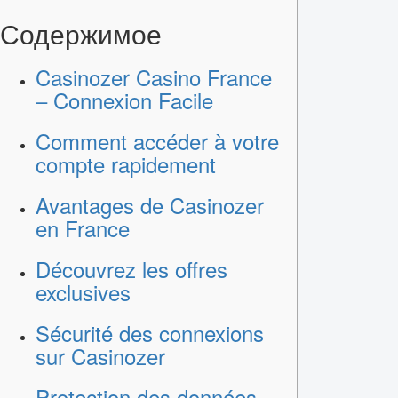
Содержимое
Casinozer Casino France
– Connexion Facile
Comment accéder à votre
compte rapidement
Avantages de Casinozer
en France
Découvrez les offres
exclusives
Sécurité des connexions
sur Casinozer
Protection des données