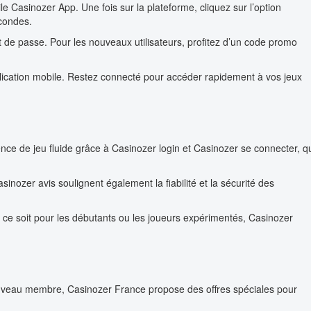
e Casinozer App. Une fois sur la plateforme, cliquez sur l’option
econdes.
ot de passe. Pour les nouveaux utilisateurs, profitez d’un code promo
pplication mobile. Restez connecté pour accéder rapidement à vos jeux
ence de jeu fluide grâce à Casinozer login et Casinozer se connecter, q
nozer avis soulignent également la fiabilité et la sécurité des
ue ce soit pour les débutants ou les joueurs expérimentés, Casinozer
uveau membre, Casinozer France propose des offres spéciales pour