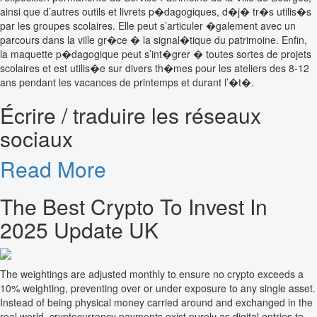
ainsi que d’autres outils et livrets p�dagogiques, d�j� tr�s utilis�s
par les groupes scolaires. Elle peut s’articuler �galement avec un
parcours dans la ville gr�ce � la signal�tique du patrimoine. Enfin,
la maquette p�dagogique peut s’int�grer � toutes sortes de projets
scolaires et est utilis�e sur divers th�mes pour les ateliers des 8-12
ans pendant les vacances de printemps et durant l’�t�.
Écrire / traduire les réseaux
sociaux
Read More
The
Best Crypto To Invest In
2025 Update UK
The weightings are adjusted monthly to ensure no crypto exceeds a
10% weighting, preventing over or under exposure to any single asset.
Instead of being physical money carried around and exchanged in the
real world, cryptocurrency payments exist purely as digital entries to