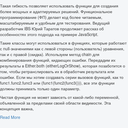
Такая гибкость позволяет использовать функции для создания
более мощных и адаптируемых решений. Функциональное
программирование (ФП) делает код более читаемым,
масштабируемым и удобным для тестирования. Ведущий
разработчик IBS Юрий Таратов продолжает рассказ об
особенностях этого подхода на примере JavaScript.
Такие классы могут использоваться в функциях, которые работают
с null-значениями как с левой стороны (пользователь) уравнения,
так и с правой (скидка). Используем метод chain для
комбинирования функций, кидающих ошибки. Передадим их
результаты в Either.both (eitherLogOrShow), которая позаботится о
том, чтобы ретранслировать их в обработчик результата или
ошибки. Если мы хотим создавать серии вызовов функций, как то
func1.func2.func3 или (func1(func2(func3())), все эти функции
должны принимать только один параметр.
Чистая функция не может зависеть от какой-либо переменной,
объявленной за пределами своей области видимости. Эта
концепция важна,
Read More