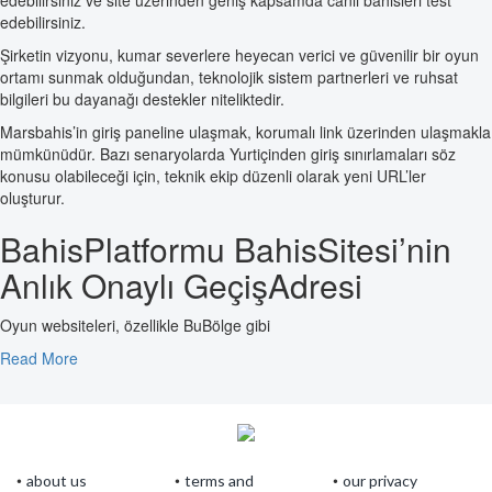
edebilirsiniz ve site üzerinden geniş kapsamda canlı bahisleri test
edebilirsiniz.
Şirketin vizyonu, kumar severlere heyecan verici ve güvenilir bir oyun
ortamı sunmak olduğundan, teknolojik sistem partnerleri ve ruhsat
bilgileri bu dayanağı destekler niteliktedir.
Marsbahis’in giriş paneline ulaşmak, korumalı link üzerinden ulaşmakla
mümkünüdür. Bazı senaryolarda Yurtiçinden giriş sınırlamaları söz
konusu olabileceği için, teknik ekip düzenli olarak yeni URL’ler
oluşturur.
BahisPlatformu BahisSitesi’nin
Anlık Onaylı GeçişAdresi
Oyun websiteleri, özellikle BuBölge gibi
Read More
about us
terms and
our privacy