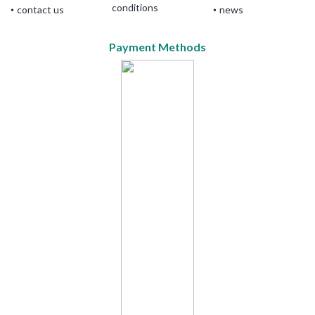
conditions
contact us
news
Payment Methods