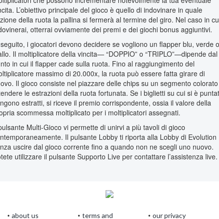
ncita. L’obiettivo principale del gioco è quello di indovinare in quale
zione della ruota la pallina si fermerà al termine del giro. Nel caso in cu
dovinerai, otterrai ovviamente dei premi e dei giochi bonus aggiuntivi.
 seguito, i giocatori devono decidere se vogliono un flapper blu, verde 
allo. Il moltiplicatore della vincita— “DOPPIO” o “TRIPLO”—dipende dal
nto in cui il flapper cade sulla ruota. Fino al raggiungimento del
ltiplicatore massimo di 20.000x, la ruota può essere fatta girare di
ovo. Il gioco consiste nel piazzare delle chips su un segmento colorato
tendere le estrazioni della ruota fortunata. Se i biglietti su cui si è punta
ngono estratti, si riceve il premio corrispondente, ossia il valore della
opria scommessa moltiplicato per i moltiplicatori assegnati.
 pulsante Multi-Gioco vi permette di unirvi a più tavoli di gioco
ntemporaneamente. Il pulsante Lobby ti riporta alla Lobby di Evolution
nza uscire dal gioco corrente fino a quando non ne scegli uno nuovo.
tete utilizzare il pulsante Supporto Live per contattare l’assistenza live.
about us
terms and
our privacy