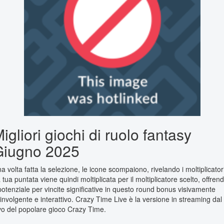
igliori giochi di ruolo fantasy
Giugno 2025
a volta fatta la selezione, le icone scompaiono, rivelando i moltiplicatori
 tua puntata viene quindi moltiplicata per il moltiplicatore scelto, offren
 potenziale per vincite significative in questo round bonus visivamente
involgente e interattivo. Crazy Time Live è la versione in streaming dal
vo del popolare gioco Crazy Time.