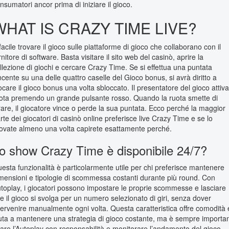
nsumatori ancor prima di iniziare il gioco.
WHAT IS CRAZY TIME LIVE?
facile trovare il gioco sulle piattaforme di gioco che collaborano con il
rnitore di software. Basta visitare il sito web del casinò, aprire la
llezione di giochi e cercare Crazy Time. Se si effettua una puntata
ncente su una delle quattro caselle del Gioco bonus, si avrà diritto a
ocare il gioco bonus una volta sbloccato. Il presentatore del gioco attiva
ota premendo un grande pulsante rosso. Quando la ruota smette di
rare, il giocatore vince o perde la sua puntata. Ecco perché la maggior
rte dei giocatori di casinò online preferisce live Crazy Time e se lo
ovate almeno una volta capirete esattamente perché.
o show Crazy Time è disponibile 24/7?
esta funzionalità è particolarmente utile per chi preferisce mantenere
mensioni e tipologie di scommessa costanti durante più round. Con
toplay, i giocatori possono impostare le proprie scommesse e lasciare
e il gioco si svolga per un numero selezionato di giri, senza dover
tervenire manualmente ogni volta. Questa caratteristica offre comodità 
uta a mantenere una strategia di gioco costante, ma è sempre importa
are l’Autoplay con responsabilità e monitorare l’andamento del gioco.