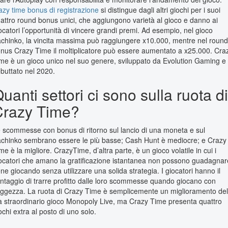
azy time bonus di registrazione
si distingue dagli altri giochi per i suoi
attro round bonus unici, che aggiungono varietà al gioco e danno ai
ocatori l’opportunità di vincere grandi premi. Ad esempio, nel gioco
chinko, la vincita massima può raggiungere x10.000, mentre nel round
nus Crazy Time il moltiplicatore può essere aumentato a x25.000. Cra
me è un gioco unico nel suo genere, sviluppato da Evolution Gaming e
buttato nel 2020.
uanti settori ci sono sulla ruota di
Crazy Time?
 scommesse con bonus di ritorno sul lancio di una moneta e sul
chinko sembrano essere le più basse; Cash Hunt è mediocre; e Crazy
me è la migliore. CrazyTime, d’altra parte, è un gioco volatile in cui i
ocatori che amano la gratificazione istantanea non possono guadagnar
ne giocando senza utilizzare una solida strategia. I giocatori hanno il
ntaggio di trarre profitto dalle loro scommesse quando giocano con
ggezza. La ruota di Crazy Time è semplicemente un miglioramento del
à straordinario gioco Monopoly Live, ma Crazy Time presenta quattro
ochi extra al posto di uno solo.