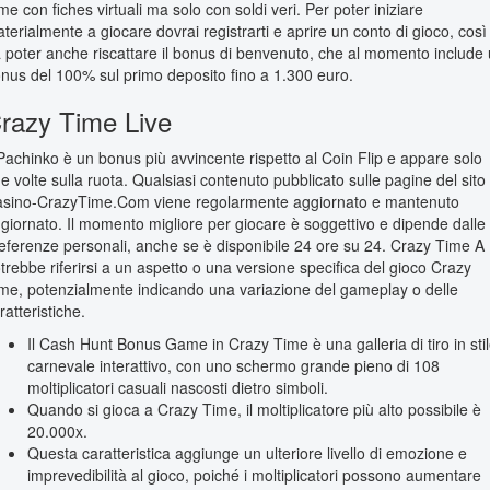
me con fiches virtuali ma solo con soldi veri. Per poter iniziare
terialmente a giocare dovrai registrarti e aprire un conto di gioco, così
 poter anche riscattare il bonus di benvenuto, che al momento include
nus del 100% sul primo deposito fino a 1.300 euro.
razy Time Live
 Pachinko è un bonus più avvincente rispetto al Coin Flip e appare solo
e volte sulla ruota. Qualsiasi contenuto pubblicato sulle pagine del sito
sino-CrazyTime.Com viene regolarmente aggiornato e mantenuto
giornato. Il momento migliore per giocare è soggettivo e dipende dalle
eferenze personali, anche se è disponibile 24 ore su 24. Crazy Time A
trebbe riferirsi a un aspetto o una versione specifica del gioco Crazy
me, potenzialmente indicando una variazione del gameplay o delle
ratteristiche.
Il Cash Hunt Bonus Game in Crazy Time è una galleria di tiro in sti
carnevale interattivo, con uno schermo grande pieno di 108
moltiplicatori casuali nascosti dietro simboli.
Quando si gioca a Crazy Time, il moltiplicatore più alto possibile è
20.000x.
Questa caratteristica aggiunge un ulteriore livello di emozione e
imprevedibilità al gioco, poiché i moltiplicatori possono aumentare