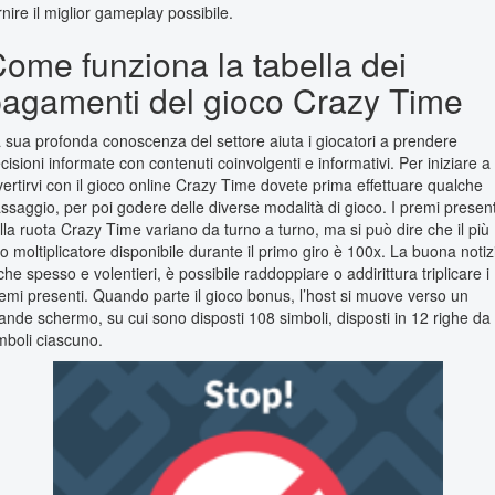
rnire il miglior gameplay possibile.
ome funziona la tabella dei
agamenti del gioco Crazy Time
 sua profonda conoscenza del settore aiuta i giocatori a prendere
cisioni informate con contenuti coinvolgenti e informativi. Per iniziare a
vertirvi con il gioco online Crazy Time dovete prima effettuare qualche
ssaggio, per poi godere delle diverse modalità di gioco. I premi present
lla ruota Crazy Time variano da turno a turno, ma si può dire che il più
to moltiplicatore disponibile durante il primo giro è 100x. La buona notiz
che spesso e volentieri, è possibile raddoppiare o addirittura triplicare i
emi presenti. Quando parte il gioco bonus, l’host si muove verso un
ande schermo, su cui sono disposti 108 simboli, disposti in 12 righe da
mboli ciascuno.