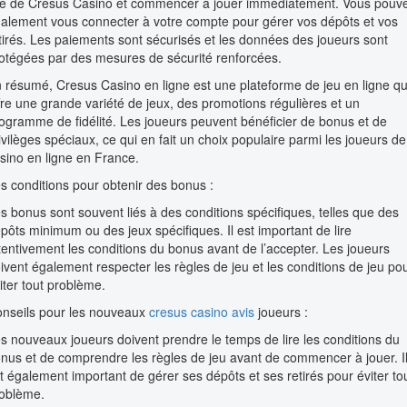
te de Cresus Casino et commencer à jouer immédiatement. Vous pouv
alement vous connecter à votre compte pour gérer vos dépôts et vos
tirés. Les paiements sont sécurisés et les données des joueurs sont
otégées par des mesures de sécurité renforcées.
 résumé, Cresus Casino en ligne est une plateforme de jeu en ligne qu
fre une grande variété de jeux, des promotions régulières et un
ogramme de fidélité. Les joueurs peuvent bénéficier de bonus et de
ivilèges spéciaux, ce qui en fait un choix populaire parmi les joueurs de
sino en ligne en France.
s conditions pour obtenir des bonus :
s bonus sont souvent liés à des conditions spécifiques, telles que des
pôts minimum ou des jeux spécifiques. Il est important de lire
tentivement les conditions du bonus avant de l’accepter. Les joueurs
ivent également respecter les règles de jeu et les conditions de jeu po
iter tout problème.
nseils pour les nouveaux
cresus casino avis
joueurs :
s nouveaux joueurs doivent prendre le temps de lire les conditions du
nus et de comprendre les règles de jeu avant de commencer à jouer. I
t également important de gérer ses dépôts et ses retirés pour éviter to
oblème.