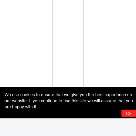
We use cookies to ensure that we give you the best experience on
our website. If you continue to use this site we will assume that you
are happy with it.
Ok