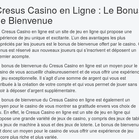
resus Casino en Ligne : Le Bonu
de Bienvenue
 Cresus Casino en ligne est un site de jeu en ligne qui propose une
périence de jeu unique et excitante. L’un des avantages les plus
préciés par les joueurs est le bonus de bienvenue offert par le casino.
nus est réservé aux nouveaux joueurs qui s’inscrivent et déposent un
emier acompte.
 bonus de bienvenue du Cresus Casino en ligne est un moyen pour le
sino de vous accueillir chaleureusement et de vous offrir une expérien
 jeu exceptionnelle. Il s’agit d’une somme de argent qui vous est
tribuée à la création de votre compte et qui vous permet de jouer sans
oir à déposer d’argent supplémentaire.
 bonus de bienvenue du Cresus Casino en ligne est également un
yen pour le casino de vous montrer sa gratitude envers vos choix de
u. En effet, le Cresus Casino en ligne est un site de jeu en ligne qui
opose une grande variété de jeux de casino, y compris des jeux de tab
s jeux de machine à sous et des jeux de loterie. Le bonus de bienven
t donc un moyen pour le casino de vous offrir une expérience de jeu
core plus riche et plus variée.