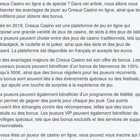
esus Casino en ligne a de spécial ? Dans cet article, nous allons vous
ésenter les avantages de jouer au Cresus Casino en ligne, ainsi que le
nditions pour obtenir des bonus.
ée en 2019, Cresus Casino est une plateforme de jeu en ligne qui
opose une grande variété de jeux de casino, de slots à des jeux de tab
s joueurs peuvent choisir entre des jeux de casino traditionnels, tels q
 blackjack, le roulette et le poker, ainsi que des slots et des jeux de
sard. La plateforme est disponible en français et accepte les euros.
 des avantages majeurs de Cresus Casino est son offre de bonus. Les
uveaux joueurs peuvent bénéficier d’un bonus de bienvenue de 100%
squ’à 500€, ainsi que des bonus réguliers pour les joueurs récurrents.
s bonus sont souvent liés à des événements spéciaux ou des festivals,
 qui ajoute une touche de surprise à la expérience de jeu.
s joueurs peuvent également bénéficier d’un programme de fidélité, qu
ur permet de gagner des points pour chaque jeu joué. Ces points
uvent être échangés contre des récompenses, telles que des tours
atuits ou des bonus. Les joueurs VIP peuvent également bénéficier de
ivilèges spéciaux, tels que des bonus exclusifs et des services de supp
rsonnalisés.
 vous êtes un joueur de casino en ligne, vous pouvez vous inscrire sur 