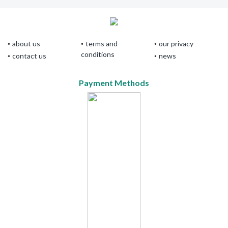
about us
terms and
our privacy
conditions
contact us
news
Payment Methods