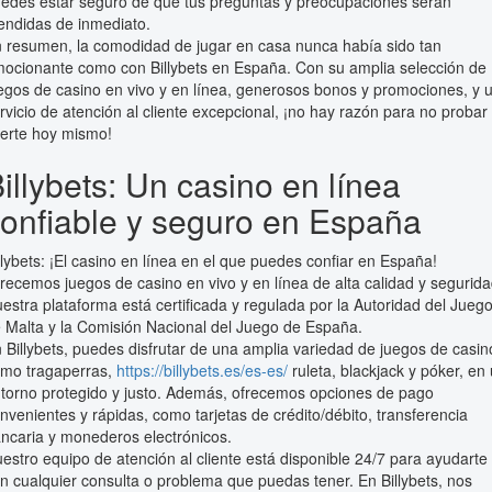
edes estar seguro de que tus preguntas y preocupaciones serán
endidas de inmediato.
 resumen, la comodidad de jugar en casa nunca había sido tan
ocionante como con Billybets en España. Con su amplia selección de
egos de casino en vivo y en línea, generosos bonos y promociones, y 
rvicio de atención al cliente excepcional, ¡no hay razón para no probar
erte hoy mismo!
illybets: Un casino en línea
onfiable y seguro en España
llybets: ¡El casino en línea en el que puedes confiar en España!
recemos juegos de casino en vivo y en línea de alta calidad y segurida
estra plataforma está certificada y regulada por la Autoridad del Jueg
 Malta y la Comisión Nacional del Juego de España.
 Billybets, puedes disfrutar de una amplia variedad de juegos de casin
mo tragaperras,
https://billybets.es/es-es/
ruleta, blackjack y póker, en
torno protegido y justo. Además, ofrecemos opciones de pago
nvenientes y rápidas, como tarjetas de crédito/débito, transferencia
ncaria y monederos electrónicos.
estro equipo de atención al cliente está disponible 24/7 para ayudarte
n cualquier consulta o problema que puedas tener. En Billybets, nos