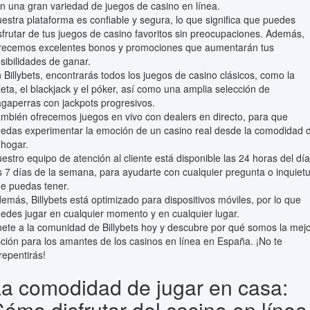
n una gran variedad de juegos de casino en línea.
estra plataforma es confiable y segura, lo que significa que puedes
sfrutar de tus juegos de casino favoritos sin preocupaciones. Además,
recemos excelentes bonos y promociones que aumentarán tus
sibilidades de ganar.
 Billybets, encontrarás todos los juegos de casino clásicos, como la
leta, el blackjack y el póker, así como una amplia selección de
agaperras con jackpots progresivos.
mbién ofrecemos juegos en vivo con dealers en directo, para que
edas experimentar la emoción de un casino real desde la comodidad 
 hogar.
estro equipo de atención al cliente está disponible las 24 horas del día
s 7 días de la semana, para ayudarte con cualquier pregunta o inquiet
e puedas tener.
emás, Billybets está optimizado para dispositivos móviles, por lo que
edes jugar en cualquier momento y en cualquier lugar.
ete a la comunidad de Billybets hoy y descubre por qué somos la mej
ción para los amantes de los casinos en línea en España. ¡No te
repentirás!
a comodidad de jugar en casa:
ómo disfrutar del casino en línea