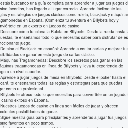
 estás buscando una guía completa para aprender a jugar tus juegos 
sino favoritos, has llegado al lugar correcto. Aprende fácilmente las
glas y estrategias de juegos clásicos como ruleta, blackjack y máquina
agamonedas en España. ¡Comienza tu aventura en Billybets hoy y
nviértete en un experto en juegos de casino!
 Descubre cómo funciona la Ruleta en Billybets: Desde la rueda hasta 
uestas, te enseñamos todo lo que necesitas saber para disfrutar de es
ocionante juego.
 Domina el Blackjack en español: Aprende a contar cartas y mejorar tu
sibilidades de ganar en este juego de cartas clásico.
 Máquinas Tragamonedas: Descubre los secretos para ganar en las
quinas tragamonedas en línea de Billybets y lleva tu experiencia de
ego a un nivel superior.
 Aprende a jugar juegos de mesa en Billybets: Desde el póker hasta el
cará, te enseñamos todas las reglas y estrategias para que puedas
gar como un profesional.
 Billybets te ofrece todo lo que necesitas para convertirte en un jugador
 casino exitoso en España.
 Nuestros juegos de casino en línea son fáciles de jugar y ofrecen
celentes posibilidades de ganar.
 Sigue nuestra guía para principiantes y aprenderás a jugar tus juegos
sino favoritos en poco tiempo.