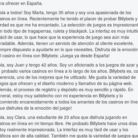
ra ofrecer en España.
ola a todos! Soy Marta, tengo 35 años y soy una apasionada de los
sinos en línea. Recientemente he tenido el placer de probar Billybets y
rdad es que me ha encantado. La selección de juegos es impresionant
n todo tipo de tragaperras, ruleta y blackjack. La interfaz es muy intuiti
fácil de usar, lo que hace que la experiencia de juego sea aún más
radable. Además, tienen un servicio de atención al cliente excelente,
empre dispuesto a ayudarte en lo que necesites. Disfruta de la emoció
l casino en línea con Billybets: ¡Juega ya desde España!
la, soy Juan y tengo 42 años. Soy un aficionado a los juegos de azar 
 probado varios casinos en línea a lo largo de los años. Billybets es, c
ferencia, uno de los mejores que he utilizado. Me gusta la variedad de
egos que ofrecen y el diseño moderno y llamativo de su página web.
emás, el proceso de registro y depósito es muy sencillo y rápido. En
neral, estoy muy satisfecho con mi experiencia en Billybets y lo
comiendo encarecidamente a todos los amantes de los casinos en líne
ue disfrutes de la emoción del juego!
la, soy Clara, una estudiante de 23 años que disfruta jugando en
sinos en línea en mi tiempo libre. He probado Billybets hace unos días
toy realmente impresionada. La interfaz es muy fácil de usar y los
áficos son de alta calidad. También me gusta la variedad de juegos qu