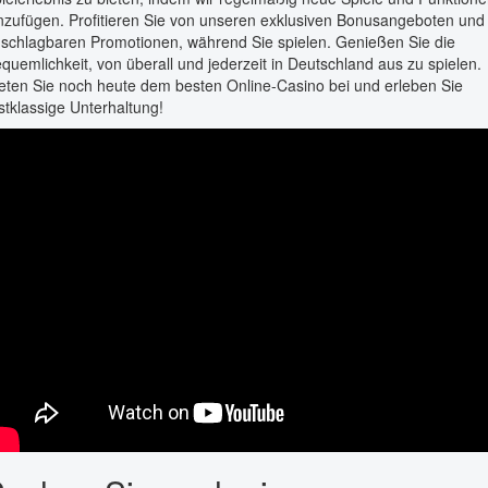
nzufügen. Profitieren Sie von unseren exklusiven Bonusangeboten und
schlagbaren Promotionen, während Sie spielen. Genießen Sie die
quemlichkeit, von überall und jederzeit in Deutschland aus zu spielen.
eten Sie noch heute dem besten Online-Casino bei und erleben Sie
stklassige Unterhaltung!