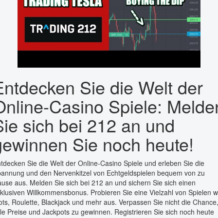
Entdecken Sie die Welt der
Online-Casino Spiele: Melde
Sie sich bei 212 an und
gewinnen Sie noch heute!
tdecken Sie die Welt der Online-Casino Spiele und erleben Sie die
annung und den Nervenkitzel von Echtgeldspielen bequem von zu
use aus. Melden Sie sich bei 212 an und sichern Sie sich einen
klusiven Willkommensbonus. Probieren Sie eine Vielzahl von Spielen w
ots, Roulette, Blackjack und mehr aus. Verpassen Sie nicht die Chance
lle Preise und Jackpots zu gewinnen. Registrieren Sie sich noch heute