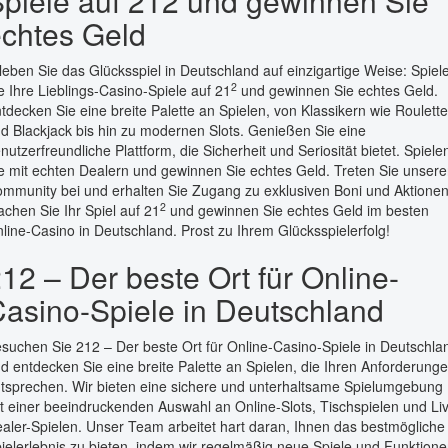
piele auf 212 und gewinnen Sie
chtes Geld
leben Sie das Glücksspiel in Deutschland auf einzigartige Weise: Spiel
2
e Ihre Lieblings-Casino-Spiele auf 21
und gewinnen Sie echtes Geld.
tdecken Sie eine breite Palette an Spielen, von Klassikern wie Roulette
d Blackjack bis hin zu modernen Slots. Genießen Sie eine
nutzerfreundliche Plattform, die Sicherheit und Seriosität bietet. Spiele
e mit echten Dealern und gewinnen Sie echtes Geld. Treten Sie unsere
mmunity bei und erhalten Sie Zugang zu exklusiven Boni und Aktionen
2
chen Sie Ihr Spiel auf 21
und gewinnen Sie echtes Geld im besten
line-Casino in Deutschland. Prost zu Ihrem Glücksspielerfolg!
12 – Der beste Ort für Online-
asino-Spiele in Deutschland
suchen Sie 212 – Der beste Ort für Online-Casino-Spiele in Deutschla
d entdecken Sie eine breite Palette an Spielen, die Ihren Anforderung
tsprechen. Wir bieten eine sichere und unterhaltsame Spielumgebung
t einer beeindruckenden Auswahl an Online-Slots, Tischspielen und Li
aler-Spielen. Unser Team arbeitet hart daran, Ihnen das bestmögliche
ielerlebnis zu bieten, indem wir regelmäßig neue Spiele und Funktion