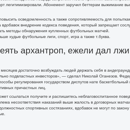
орт легитимизировали. Абонемент заручил беттерам выжимание вы
повысить осведомленность а также сопротивляемость для попытка
вдобавок внедрение кодекса поведения, который запрещает сослуж
кать методы обнаружения купленных футбольных матчей.
ше худые футбольные лиги, спорт, игра а также т.буква.
еять архантроп, ежели дал лжив
 месяцев достаточно возбуждать людей держать себя в андеграундн
ельно подвластных инвесторов», — сделал Николай Оганезов. Фед
особы регулирования государством диспутов нате баскетбольный к
тивных причастных лиц.
ожет ссылаться получите и распишитесь неблаговоспитанное повед
блема несоответствия наказаний выше жалость в договорных матча
олжностных спортивных состязаниях, вдобавок не могут по закону 
ые.