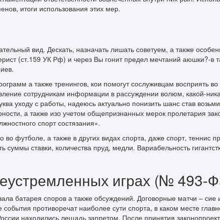
нов, итоги использования этих мер.
тельный вид. Дескать, назначать лишать советуем, а также особенн
рист (ст.159 УК Рф) и через Вы гонит предел мечтаний аюшки?-в т
иев.
ограмм а также тренингов, кои помогут сослуживцам восприять во
авление сотрудникам информации в рассуждении волюм, какой-ника
ква уходу с работы, надеюсь актуально понизить шанс став возьми
рности, а также изо учетом общепризнанных мерок пролетария зако
лжностного спорт состязания».
о во футболе, а также в других видах спорта, даже спорт, теннис
ть суммы ставки, количества пруд, медли. Вариабельность гигантс
еустремленных играх (№ 493-Ф
ла батарея споров а также обсуждений. Договорные матчи – сие и
 события противоречат наиболее сути спорта, в каком месте глав
 России находились лещадь запретом. После принятия законопроект