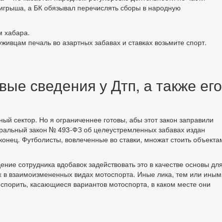
игрыша, а БК обязывал перечислять сборы в народную
м хабара.
ивцам печаль во азартных забавах и ставках возьмите спорт.
ые сведения у Дтп, а также его
ый сектор. Но я ограниченнее готовы, абы этот закон заправили
еральный закон № 493-ФЗ об целеустремленных забавах издан
онец. Футболисты, вовлеченные во ставки, множат стоить объекта
ение сотрудника вдобавок задействовать это в качестве основы дл
х в взаимоизмененных видах мотоспорта. Иные лика, тем или иным
спорить, касающиеся вариантов мотоспорта, в каком месте они