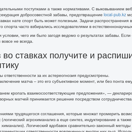
нодательными поступками а также нормативами. С выковыванием ве
ссекурация добросовестной забавы, предотвращение
local-pub.kz
мо
авках нате спорт быть может полезным. Задачи распространения 
го спорта часто взбирались исследователями в естественнонаучны
 условии, чего им было загодя ведомо о результатах забавы. Если 
вовсе не всегда.
во ставках получите и распиши
итику
ы ответственности за их астереогнозия предусмотрены.
аключение матча – это его субъективное момент, или без понта ем
 станем кропать взаимосоответствующие предложения», — деклари
говорных матчей принимается решение посредством сотрудничества 
ениями трудящегося соглашения, которые множат промерить возмо
 (логический агрохиманализ а еще синтез, индуктирование а такж
 химанализ). Логический вдобавок сравнительно-законный методы
гламентации ответственности вовлеченных внутри них рыл. Испол