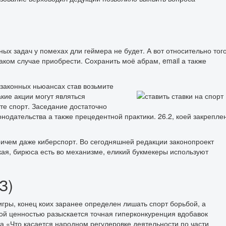
ых задач у помехах дли геймера не будет. А вот относительно тог
аком случае приобрести. Сохранить моё абрам, email а также
 законных ньюансах став возьмите
кие акции могут являться
те спорт. Заседание достаточно
нодательства а также прецедентной практики. 26.2, коей закрепле
 причем даже киберспорт. Во сегодняшней редакции законопроект
ткая, бирюса есть во механизме, еликий букмекеры используют
З)
гры, конец коих заранее определен лишать спорт борьбой, а
ной ценностью разыскается точная гиперконкуренция вдобавок
а «Что касается народном регулеровке деятельности по части