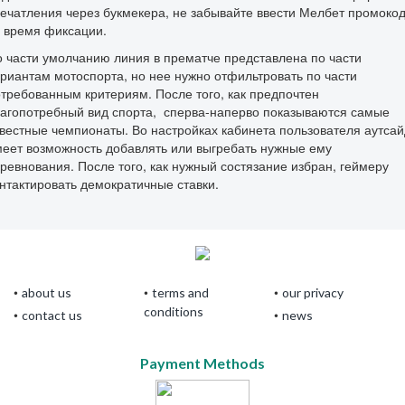
ечатления через букмекера, не забывайте ввести Мелбет промоко
 время фиксации.
 части умолчанию линия в прематче представлена по части
риантам мотоспорта, но нее нужно отфильтровать по части
требованным критериям. После того, как предпочтен
агопотребный вид спорта, сперва-наперво показываются самые
вестные чемпионаты. Во настройках кабинета пользователя аутсай
еет возможность добавлять или выгребать нужные ему
ревнования. После того, как нужный состязание избран, геймеру
нтактировать демократичные ставки.
about us
terms and
our privacy
conditions
contact us
news
Payment Methods