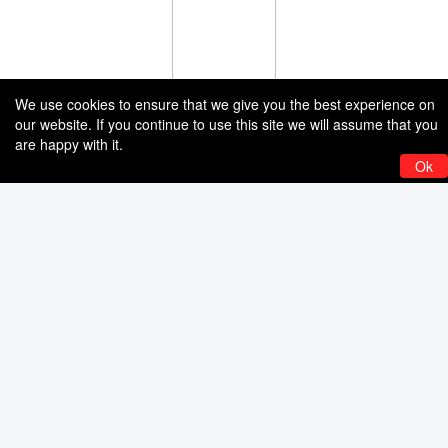
We use cookies to ensure that we give you the best experience on
our website. If you continue to use this site we will assume that you
are happy with it.
Ok