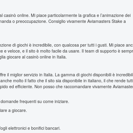
al casinò online. Mi piace particolarmente la grafica e l’animazione dei
a domanda o preoccupazione. Consiglio vivamente Aviamasters Stake a
ione di giochi è incredibile, con qualcosa per tutti i gusti. Mi piace an
ice e veloce, e il sito è molto facile da usare. Il team di supporto è semp
a giocare al casinò online in Italia.
l miglior servizio in Italia. La gamma di giochi disponibili è incredibil
che molto il fatto che il sito sia disponibile in italiano, il che rende tut
o rapido ed efficiente. Non posso che raccomandare vivamente Aviamaste
e domande frequenti su come iniziare.
iare a giocare.
li elettronici e bonifici bancari.