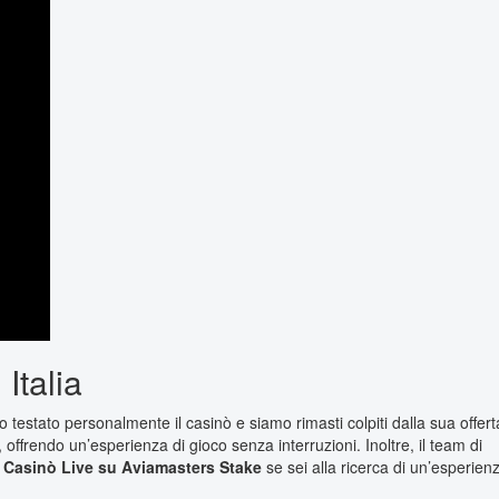
Italia
testato personalmente il casinò e siamo rimasti colpiti dalla sua offert
, offrendo un’esperienza di gioco senza interruzioni. Inoltre, il team di
l Casinò Live su Aviamasters Stake
se sei alla ricerca di un’esperien