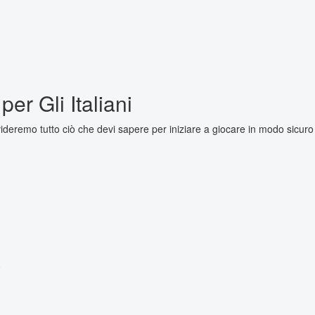
r Gli Italiani
ivideremo tutto ciò che devi sapere per iniziare a giocare in modo sicuro
a