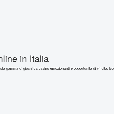
ine in Italia
 vasta gamma di giochi da casinò emozionanti e opportunità di vincita. Ec