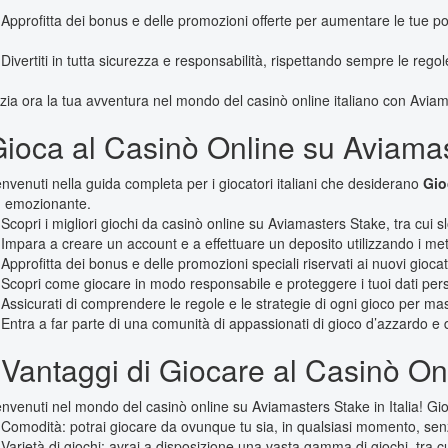
 Approfitta dei bonus e delle promozioni offerte per aumentare le tue poss
 Divertiti in tutta sicurezza e responsabilità, rispettando sempre le regol
izia ora la tua avventura nel mondo del casinò online italiano con Avia
ioca al Casinò Online su Aviamas
nvenuti nella guida completa per i giocatori italiani che desiderano
Gio
 emozionante.
 Scopri i migliori giochi da casinò online su Aviamasters Stake, tra cui s
 Impara a creare un account e a effettuare un deposito utilizzando i meto
 Approfitta dei bonus e delle promozioni speciali riservati ai nuovi giocat
 Scopri come giocare in modo responsabile e proteggere i tuoi dati perso
 Assicurati di comprendere le regole e le strategie di ogni gioco per mas
 Entra a far parte di una comunità di appassionati di gioco d’azzardo e d
 Vantaggi di Giocare al Casinò Onl
nvenuti nel mondo del casinò online su Aviamasters Stake in Italia! Gioc
 Comodità: potrai giocare da ovunque tu sia, in qualsiasi momento, sen
 Varietà di giochi: avrai a disposizione una vasta gamma di giochi, tra c