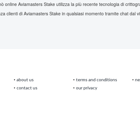
sinò online Aviamasters Stake utilizza la più recente tecnologia di crittogr
tenza clienti di Aviamasters Stake in qualsiasi momento tramite chat dal v
about us
terms and conditions
n
contact us
our privacy