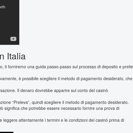
 Italia
lo, ti forniremo una guida passo-passo sul processo di deposito e preli
sivamente, è possibile scegliere il metodo di pagamento desiderato, che
ansazione. Il denaro dovrebbe apparire sul conto del casinò
’opzione “Preleva”, quindi scegliere il metodo di pagamento desiderato.
Ciò significa che potrebbe essere necessario fornire una prova di
 leggere attentamente i termini e le condizioni del casinò prima di