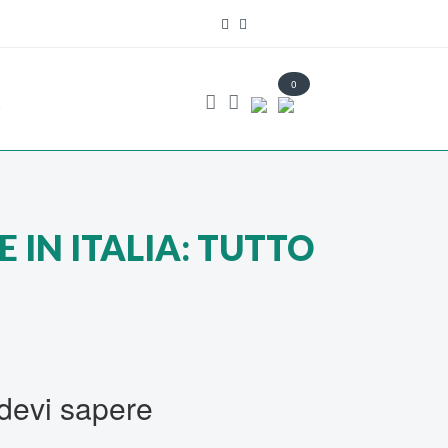
0
s
 IN ITALIA: TUTTO
 devi sapere