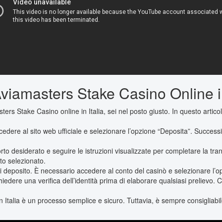
iamasters Stake Casino Online in
rs Stake Casino online in Italia, sei nel posto giusto. In questo artico
edere al sito web ufficiale e selezionare l’opzione “Deposita”. Succes
orto desiderato e seguire le istruzioni visualizzate per completare la tr
o selezionato.
o di deposito. È necessario accedere al conto del casinò e selezionare l
dere una verifica dell’identità prima di elaborare qualsiasi prelievo. 
Italia è un processo semplice e sicuro. Tuttavia, è sempre consigliabile