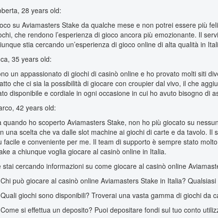
berta, 28 years old:
oco su Aviamasters Stake da qualche mese e non potrei essere più felice! 
ochi, che rendono l’esperienza di gioco ancora più emozionante. Il ser
iunque stia cercando un’esperienza di gioco online di alta qualità in Ital
ca, 35 years old:
no un appassionato di giochi di casinò online e ho provato molti siti div
 fatto che ci sia la possibilità di giocare con croupier dal vivo, il che a
ato disponibile e cordiale in ogni occasione in cui ho avuto bisogno di 
rco, 42 years old:
 quando ho scoperto Aviamasters Stake, non ho più giocato su nessun altro
n una scelta che va dalle slot machine ai giochi di carte e da tavolo. Il so
ù facile e conveniente per me. Il team di supporto è sempre stato molt
ake a chiunque voglia giocare al casinò online in Italia.
 stai cercando informazioni su come giocare al casinò online Aviamaste
 Chi può giocare al casinò online Aviamasters Stake in Italia? Qualsias
 Quali giochi sono disponibili? Troverai una vasta gamma di giochi da cas
 Come si effettua un deposito? Puoi depositare fondi sul tuo conto utiliz