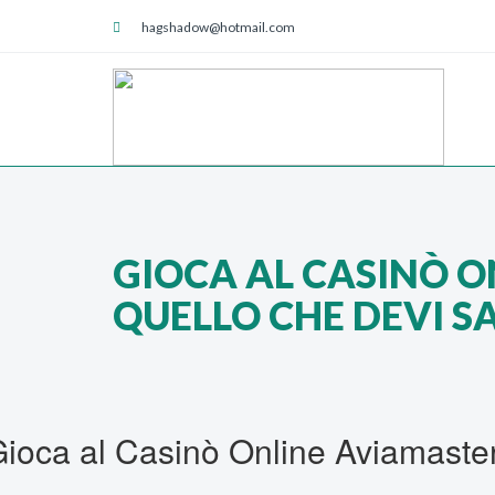
hagshadow@hotmail.com
GIOCA AL CASINÒ O
QUELLO CHE DEVI S
ioca al Casinò Online Aviamasters