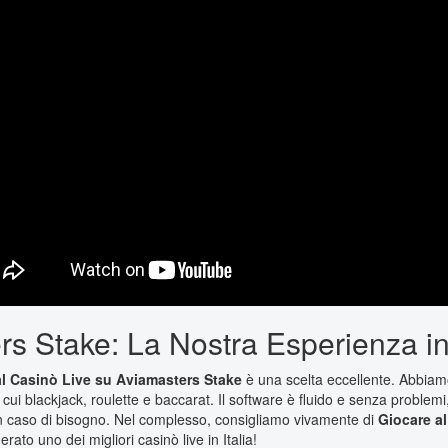
s Stake: La Nostra Esperienza in 
l Casinò Live su Aviamasters Stake
è una scelta eccellente. Abbiamo 
ra cui blackjack, roulette e baccarat. Il software è fluido e senza problemi
 in caso di bisogno. Nel complesso, consigliamo vivamente di
Giocare a
rato uno dei migliori casinò live in Italia!