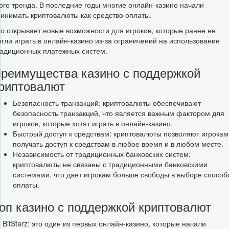
ого тренда. В последние годы многие онлайн-казино начали
инимать криптовалюты как средство оплаты.
о открывает новые возможности для игроков, которые ранее не
гли играть в онлайн-казино из-за ограничений на использование
адиционных платежных систем.
реимущества казино с поддержкой
риптовалют
Безопасность транзакций: криптовалюты обеспечивают
безопасность транзакций, что является важным фактором для
игроков, которые хотят играть в онлайн-казино.
Быстрый доступ к средствам: криптовалюты позволяют игрокам
получать доступ к средствам в любое время и в любом месте.
Независимость от традиционных банковских систем:
криптовалюты не связаны с традиционными банковскими
системами, что дает игрокам больше свободы в выборе способ
оплаты.
оп казино с поддержкой криптовалют
BitStarz: это один из первых онлайн-казино, которые начали