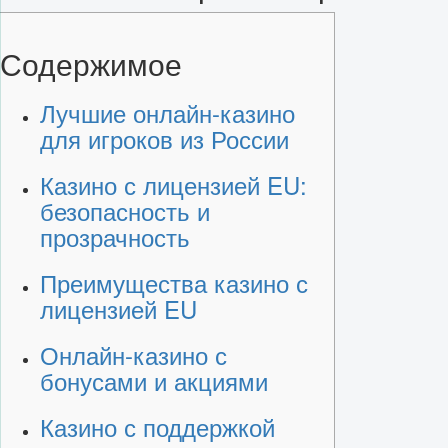
Содержимое
Лучшие онлайн-казино
для игроков из России
Казино с лицензией EU:
безопасность и
прозрачность
Преимущества казино с
лицензией EU
Онлайн-казино с
бонусами и акциями
Казино с поддержкой