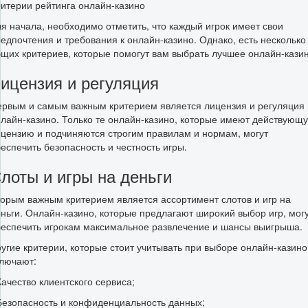
итерии рейтинга онлайн-казино
я начала, необходимо отметить, что каждый игрок имеет свои
едпочтения и требования к онлайн-казино. Однако, есть несколько
щих критериев, которые помогут вам выбрать лучшее онлайн-казин
ицензия и регуляция
ервым и самым важным критерием является лицензия и регуляция
лайн-казино. Только те онлайн-казино, которые имеют действующ
цензию и подчиняются строгим правилам и нормам, могут
еспечить безопасность и честность игры.
лоты и игры на деньги
орым важным критерием является ассортимент слотов и игр на
ньги. Онлайн-казино, которые предлагают широкий выбор игр, мог
еспечить игрокам максимальное развлечение и шансы выигрыша.
угие критерии, которые стоит учитывать при выборе онлайн-казино
ключают:
Качество клиентского сервиса;
Безопасность и конфиденциальность данных;