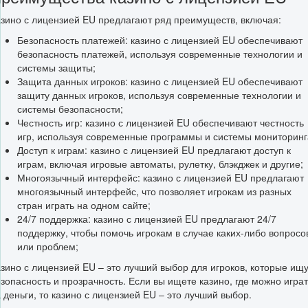
зино с лицензией EU предлагают ряд преимуществ, включая:
Безопасность платежей: казино с лицензией EU обеспечивают
безопасность платежей, используя современные технологии и
системы защиты;
Защита данных игроков: казино с лицензией EU обеспечивают
защиту данных игроков, используя современные технологии и
системы безопасности;
Честность игр: казино с лицензией EU обеспечивают честность
игр, используя современные программы и системы мониторинг
Доступ к играм: казино с лицензией EU предлагают доступ к
играм, включая игровые автоматы, рулетку, блэкджек и другие;
Многоязычный интерфейс: казино с лицензией EU предлагают
многоязычный интерфейс, что позволяет игрокам из разных
стран играть на одном сайте;
24/7 поддержка: казино с лицензией EU предлагают 24/7
поддержку, чтобы помочь игрокам в случае каких-либо вопросо
или проблем;
зино с лицензией EU – это лучший выбор для игроков, которые ищу
зопасность и прозрачность. Если вы ищете казино, где можно играт
 деньги, то казино с лицензией EU – это лучший выбор.