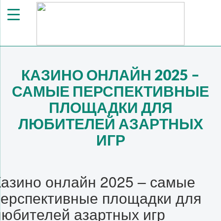
КАЗИНО ОНЛАЙН 2025 –
САМЫЕ ПЕРСПЕКТИВНЫЕ
ПЛОЩАДКИ ДЛЯ
ЛЮБИТЕЛЕЙ АЗАРТНЫХ
ИГР
Казино онлайн 2025 – самые
перспективные площадки для
любителей азартных игр