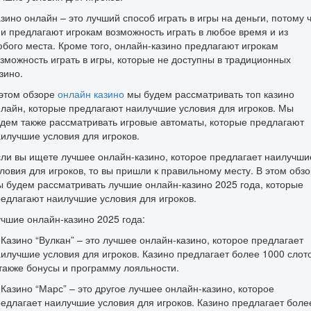
зино онлайн – это лучший способ играть в игры на деньги, потому 
и предлагают игрокам возможность играть в любое время и из
бого места. Кроме того, онлайн-казино предлагают игрокам
зможность играть в игры, которые не доступны в традиционных
зино.
 этом обзоре
онлайн казино
мы будем рассматривать топ казино
лайн, которые предлагают наилучшие условия для игроков. Мы
дем также рассматривать игровые автоматы, которые предлагают
илучшие условия для игроков.
ли вы ищете лучшее онлайн-казино, которое предлагает наилучши
ловия для игроков, то вы пришли к правильному месту. В этом обз
 будем рассматривать лучшие онлайн-казино 2025 года, которые
едлагают наилучшие условия для игроков.
чшие онлайн-казино 2025 года:
 Казино “Вулкан” – это лучшее онлайн-казино, которое предлагает
илучшие условия для игроков. Казино предлагает более 1000 слото
также бонусы и программу лояльности.
 Казино “Марс” – это другое лучшее онлайн-казино, которое
едлагает наилучшие условия для игроков. Казино предлагает боле