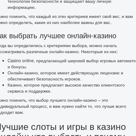
технологии безопасности и защищает вашу личную
информацию.
жно помнить, что каждый из этих критериев имеет свой вес, и вам
жно определить, какие из них наиболее важны для вас.
ак выбрать лучшее онлайн-казино
гда вы определились с критериями выбора, можно начать
ссматривать различные онлайн-казино. Некоторые из них:
Casino online, предлагающий широкий выбор игровых автомато
и бонусы.
Онлайн-казино, которое имеет действующую лицензию и
обеспечивает безопасность игроков.
Казино, которое предлагает высокое качество клиентского
сервиса и поддержки.
жно помнить, что выбор лучшего онлайн-казино – это
дивидуальный процесс, и вам нужно найти то, что лучше всего
дходит вам.
Лучшие слоты и игры в казино