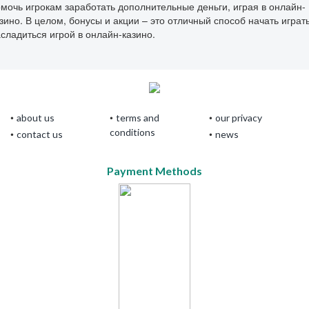
мочь игрокам заработать дополнительные деньги, играя в онлайн-
зино. В целом, бонусы и акции – это отличный способ начать играт
сладиться игрой в онлайн-казино.
about us
terms and
our privacy
conditions
contact us
news
Payment Methods