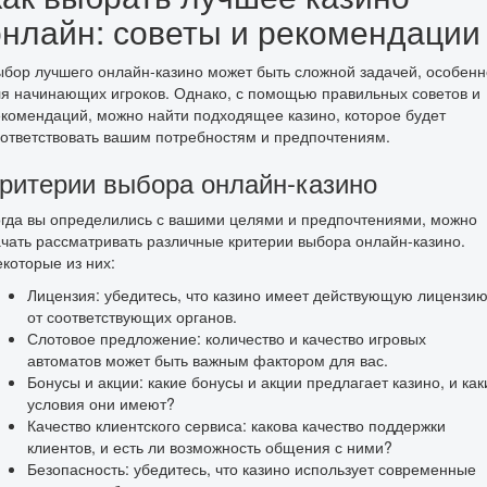
онлайн: советы и рекомендации
бор лучшего онлайн-казино может быть сложной задачей, особенн
я начинающих игроков. Однако, с помощью правильных советов и
комендаций, можно найти подходящее казино, которое будет
ответствовать вашим потребностям и предпочтениям.
ритерии выбора онлайн-казино
гда вы определились с вашими целями и предпочтениями, можно
чать рассматривать различные критерии выбора онлайн-казино.
которые из них:
Лицензия: убедитесь, что казино имеет действующую лицензи
от соответствующих органов.
Слотовое предложение: количество и качество игровых
автоматов может быть важным фактором для вас.
Бонусы и акции: какие бонусы и акции предлагает казино, и как
условия они имеют?
Качество клиентского сервиса: какова качество поддержки
клиентов, и есть ли возможность общения с ними?
Безопасность: убедитесь, что казино использует современные