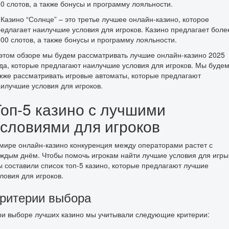
0 слотов, а также бонусы и программу лояльности.
 Казино “Солнце” – это третье лучшее онлайн-казино, которое
едлагает наилучшие условия для игроков. Казино предлагает боле
00 слотов, а также бонусы и программу лояльности.
этом обзоре мы будем рассматривать лучшие онлайн-казино 2025
да, которые предлагают наилучшие условия для игроков. Мы буде
кже рассматривать игровые автоматы, которые предлагают
илучшие условия для игроков.
Топ-5 казино с лучшими
условиями для игроков
мире онлайн-казино конкуренция между операторами растет с
ждым днём. Чтобы помочь игрокам найти лучшие условия для игры
 составили список топ-5 казино, которые предлагают лучшие
ловия для игроков.
ритерии выбора
и выборе лучших казино мы учитывали следующие критерии: