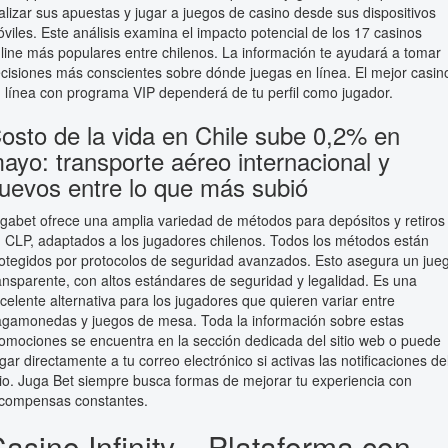
alizar sus apuestas y jugar a juegos de casino desde sus dispositivos
viles. Este análisis examina el impacto potencial de los 17 casinos
line más populares entre chilenos. La información te ayudará a tomar
cisiones más conscientes sobre dónde juegas en línea. El mejor casin
 línea con programa VIP dependerá de tu perfil como jugador.
osto de la vida en Chile sube 0,2% en
ayo: transporte aéreo internacional y
uevos entre lo que más subió
gabet ofrece una amplia variedad de métodos para depósitos y retiros
 CLP, adaptados a los jugadores chilenos. Todos los métodos están
otegidos por protocolos de seguridad avanzados. Esto asegura un jue
ansparente, con altos estándares de seguridad y legalidad. Es una
celente alternativa para los jugadores que quieren variar entre
agamonedas y juegos de mesa. Toda la información sobre estas
omociones se encuentra en la sección dedicada del sitio web o puede
egar directamente a tu correo electrónico si activas las notificaciones de
tio. Juga Bet siempre busca formas de mejorar tu experiencia con
compensas constantes.
asino Infinity – Plataforma con