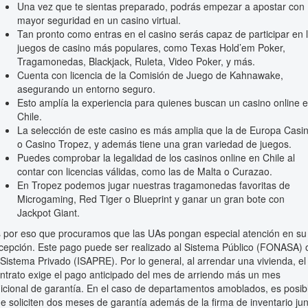
Una vez que te sientas preparado, podrás empezar a apostar con
mayor seguridad en un casino virtual.
Tan pronto como entras en el casino serás capaz de participar en 
juegos de casino más populares, como Texas Hold’em Poker,
Tragamonedas, Blackjack, Ruleta, Video Poker, y más.
Cuenta con licencia de la Comisión de Juego de Kahnawake,
asegurando un entorno seguro.
Esto amplía la experiencia para quienes buscan un casino online 
Chile.
La selección de este casino es más amplia que la de Europa Casi
o Casino Tropez, y además tiene una gran variedad de juegos.
Puedes comprobar la legalidad de los casinos online en Chile al
contar con licencias válidas, como las de Malta o Curazao.
En Tropez podemos jugar nuestras tragamonedas favoritas de
Microgaming, Red Tiger o Blueprint y ganar un gran bote con
Jackpot Giant.
 por eso que procuramos que las UAs pongan especial atención en su
cepción. Este pago puede ser realizado al Sistema Público (FONASA) 
 Sistema Privado (ISAPRE). Por lo general, al arrendar una vivienda, el
ntrato exige el pago anticipado del mes de arriendo más un mes
icional de garantía. En el caso de departamentos amoblados, es posib
e soliciten dos meses de garantía además de la firma de inventario ju