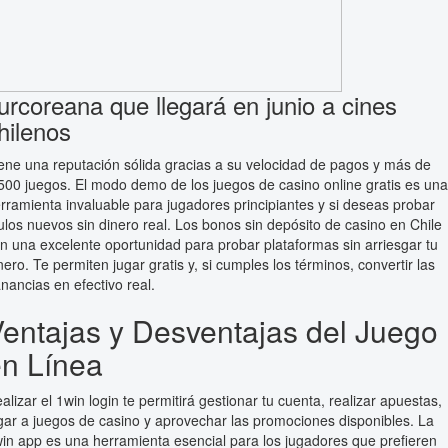
urcoreana que llegará en junio a cines
hilenos
ene una reputación sólida gracias a su velocidad de pagos y más de
500 juegos. El modo demo de los juegos de casino online gratis es una
rramienta invaluable para jugadores principiantes y si deseas probar
tulos nuevos sin dinero real. Los bonos sin depósito de casino en Chile
n una excelente oportunidad para probar plataformas sin arriesgar tu
nero. Te permiten jugar gratis y, si cumples los términos, convertir las
nancias en efectivo real.
entajas y Desventajas del Juego
n Línea
alizar el 1win login te permitirá gestionar tu cuenta, realizar apuestas,
gar a juegos de casino y aprovechar las promociones disponibles. La
in app es una herramienta esencial para los jugadores que prefieren