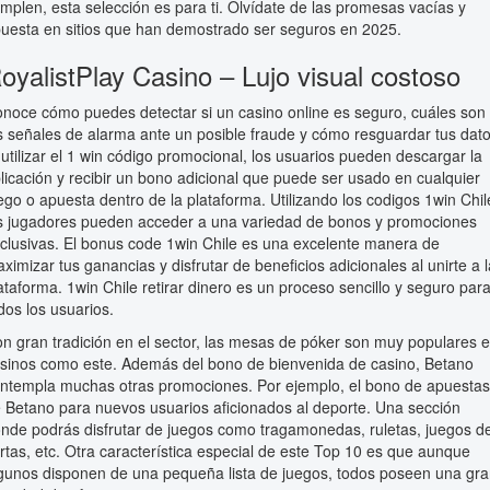
mplen, esta selección es para ti. Olvídate de las promesas vacías y
uesta en sitios que han demostrado ser seguros en 2025.
oyalistPlay Casino – Lujo visual costoso
noce cómo puedes detectar si un casino online es seguro, cuáles son
s señales de alarma ante un posible fraude y cómo resguardar tus dato
 utilizar el 1 win código promocional, los usuarios pueden descargar la
licación y recibir un bono adicional que puede ser usado en cualquier
ego o apuesta dentro de la plataforma. Utilizando los codigos 1win Chil
s jugadores pueden acceder a una variedad de bonos y promociones
clusivas. El bonus code 1win Chile es una excelente manera de
ximizar tus ganancias y disfrutar de beneficios adicionales al unirte a l
ataforma. 1win Chile retirar dinero es un proceso sencillo y seguro par
dos los usuarios.
n gran tradición en el sector, las mesas de póker son muy populares 
sinos como este. Además del bono de bienvenida de casino, Betano
ntempla muchas otras promociones. Por ejemplo, el bono de apuestas
 Betano para nuevos usuarios aficionados al deporte. Una sección
nde podrás disfrutar de juegos como tragamonedas, ruletas, juegos d
rtas, etc. Otra característica especial de este Top 10 es que aunque
gunos disponen de una pequeña lista de juegos, todos poseen una gr