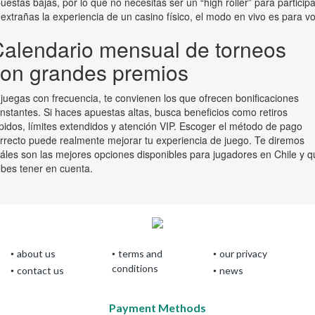
uestas bajas, por lo que no necesitás ser un “high roller” para participa
 extrañas la experiencia de un casino físico, el modo en vivo es para vo
alendario mensual de torneos
on grandes premios
 juegas con frecuencia, te convienen los que ofrecen bonificaciones
nstantes. Si haces apuestas altas, busca beneficios como retiros
pidos, límites extendidos y atención VIP. Escoger el método de pago
rrecto puede realmente mejorar tu experiencia de juego. Te diremos
áles son las mejores opciones disponibles para jugadores en Chile y q
bes tener en cuenta.
about us
terms and
our privacy
conditions
contact us
news
Payment Methods