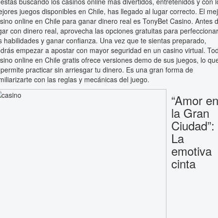
 estás buscando los casinos online más divertidos, entretenidos y con l
jores juegos disponibles en Chile, has llegado al lugar correcto. El me
sino online en Chile para ganar dinero real es TonyBet Casino. Antes 
gar con dinero real, aprovecha las opciones gratuitas para perfecciona
s habilidades y ganar confianza. Una vez que te sientas preparado,
drás empezar a apostar con mayor seguridad en un casino virtual. To
sino online en Chile gratis ofrece versiones demo de sus juegos, lo qu
 permite practicar sin arriesgar tu dinero. Es una gran forma de
miliarizarte con las reglas y mecánicas del juego.
“Amor e
la Gran
Ciudad”:
La
emotiva
cinta