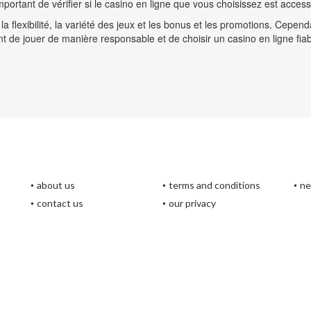
mportant de vérifier si le casino en ligne que vous choisissez est acces
 flexibilité, la variété des jeux et les bonus et les promotions. Cepend
nt de jouer de manière responsable et de choisir un casino en ligne fiab
about us
terms and conditions
n
contact us
our privacy