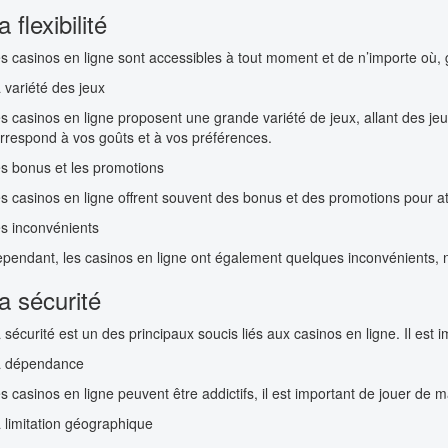
a flexibilité
s casinos en ligne sont accessibles à tout moment et de n’importe où, gr
 variété des jeux
s casinos en ligne proposent une grande variété de jeux, allant des jeu
rrespond à vos goûts et à vos préférences.
s bonus et les promotions
s casinos en ligne offrent souvent des bonus et des promotions pour at
s inconvénients
pendant, les casinos en ligne ont également quelques inconvénients,
a sécurité
 sécurité est un des principaux soucis liés aux casinos en ligne. Il est 
a dépendance
s casinos en ligne peuvent être addictifs, il est important de jouer de 
 limitation géographique