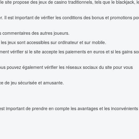
le site propose des jeux de casino traditionnels, tels que le blackjack, l
 Il est important de vérifier les conditions des bonus et promotions po
t les commentaires des autres joueurs.
 si les jeux sont accessibles sur ordinateur et sur mobile.
nt vérifier si le site accepte les paiements en euros et si les gains so
s. Vous pouvez également vérifier les réseaux sociaux du site pour vous
ce de jeu sécurisée et amusante.
 est important de prendre en compte les avantages et les inconvénients