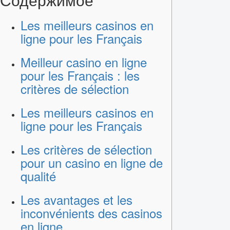
Les meilleurs casinos en
ligne pour les Français
Meilleur casino en ligne
pour les Français : les
critères de sélection
Les meilleurs casinos en
ligne pour les Français
Les critères de sélection
pour un casino en ligne de
qualité
Les avantages et les
inconvénients des casinos
en ligne