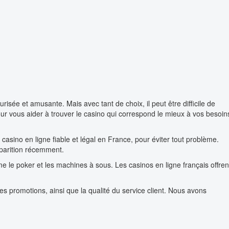
isée et amusante. Mais avec tant de choix, il peut être difficile de
ur vous aider à trouver le casino qui correspond le mieux à vos besoin
n casino en ligne fiable et légal en France, pour éviter tout problème.
pparition récemment.
me le poker et les machines à sous. Les casinos en ligne français offren
les promotions, ainsi que la qualité du service client. Nous avons