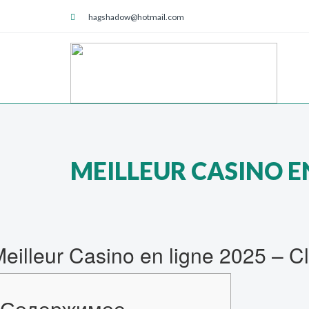
hagshadow@hotmail.com
MEILLEUR CASINO E
eilleur Casino en ligne 2025 – 
Содержимое