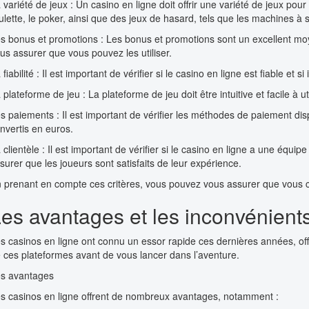
 variété de jeux : Un casino en ligne doit offrir une variété de jeux pour
ulette, le poker, ainsi que des jeux de hasard, tels que les machines à 
s bonus et promotions : Les bonus et promotions sont un excellent moye
us assurer que vous pouvez les utiliser.
 fiabilité : Il est important de vérifier si le casino en ligne est fiable e
 plateforme de jeu : La plateforme de jeu doit être intuitive et facile à uti
s paiements : Il est important de vérifier les méthodes de paiement disp
nvertis en euros.
 clientèle : Il est important de vérifier si le casino en ligne a une équi
surer que les joueurs sont satisfaits de leur expérience.
 prenant en compte ces critères, vous pouvez vous assurer que vous c
es avantages et les inconvénient
s casinos en ligne ont connu un essor rapide ces dernières années, off
 ces plateformes avant de vous lancer dans l’aventure.
s avantages
s casinos en ligne offrent de nombreux avantages, notamment :