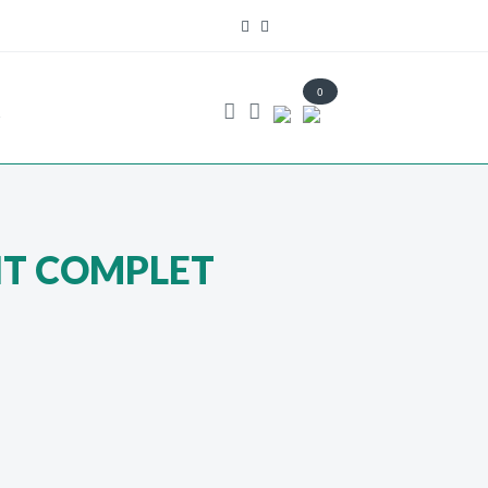
0
s
NT COMPLET