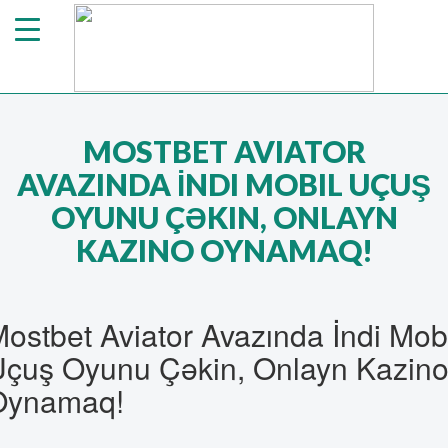
MOSTBET AVIATOR
AVAZINDA İNDI MOBIL UÇUŞ
OYUNU ÇƏKIN, ONLAYN
KAZINO OYNAMAQ!
ostbet Aviator Avazında İndi Mob
çuş Oyunu Çəkin, Onlayn Kazin
Oynamaq!