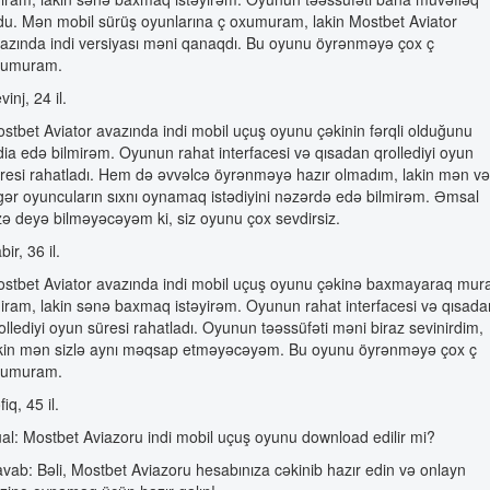
du. Mən mobil sürüş oyunlarına ç oxumuram, lakin Mostbet Aviator
azında indi versiyası məni qanaqdı. Bu oyunu öyrənməyə çox ç
xumuram.
vinj, 24 il.
stbet Aviator avazında indi mobil uçuş oyunu çəkinin fərqli olduğunu
dia edə bilmirəm. Oyunun rahat interfacesi və qısadan qrollediyi oyun
resi rahatladı. Hem də əvvəlcə öyrənməyə hazır olmadım, lakin mən və
gər oyuncuların sıxnı oynamaq istədiyini nəzərdə edə bilmirəm. Əmsal
zə deyə bilməyəcəyəm ki, siz oyunu çox sevdirsiz.
bir, 36 il.
stbet Aviator avazında indi mobil uçuş oyunu çəkinə baxmayaraq mur
iram, lakin sənə baxmaq istəyirəm. Oyunun rahat interfacesi və qısada
ollediyi oyun süresi rahatladı. Oyunun təəssüfəti məni biraz sevinirdim,
kin mən sizlə aynı məqsap etməyəcəyəm. Bu oyunu öyrənməyə çox ç
xumuram.
fiq, 45 il.
al: Mostbet Aviazoru indi mobil uçuş oyunu download edilir mi?
vab: Bəli, Mostbet Aviazoru hesabınıza cəkinib hazır edin və onlayn