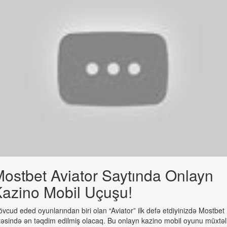
ostbet Aviator Saytında Onlayn
azino Mobil Uçuşu!
vcud eded oyunlarından biri olan “Aviator” ilk defə etdiyinizdə Mostbet
təsində ən təqdim edilmiş olacaq. Bu onlayn kazino mobil oyunu müxtəli