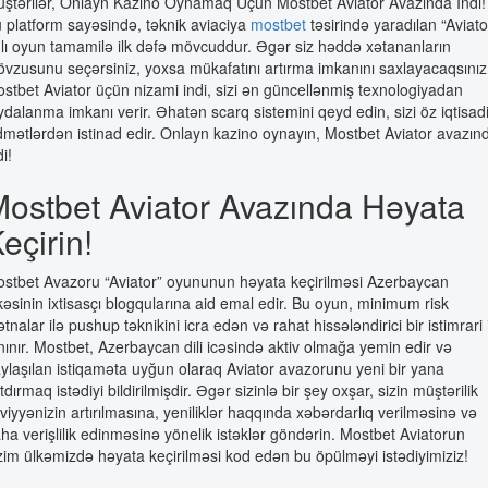
ştərilər, Onlayn Kazino Oynamaq Üçün Mostbet Aviator Avazında İndi!
 platform sayəsində, təknik aviaciya
mostbet
təsirində yaradılan “Aviato
lı oyun tamamilə ilk dəfə mövcuddur. Əgər siz həddə xətananların
vzusunu seçərsiniz, yoxsa mükafatını artırma imkanını saxlayacaqsınız
stbet Aviator üçün nizami indi, sizi ən güncellənmiş texnologiyadan
ydalanma imkanı verir. Əhatən scarq sistemini qeyd edin, sizi öz iqtisad
dmətlərdən istinad edir. Onlayn kazino oynayın, Mostbet Aviator avazın
di!
ostbet Aviator Avazında Həyata
eçirin!
stbet Avazoru “Aviator” oyununun həyata keçirilməsi Azerbaycan
kəsinin ixtisasçı blogqularına aid emal edir. Bu oyun, minimum risk
tnalar ilə pushup təknikini icra edən və rahat hissələndirici bir istimrari 
nınır. Mostbet, Azerbaycan dili icəsində aktiv olmağa yemin edir və
ylaşılan istiqaməta uyğun olaraq Aviator avazorunu yeni bir yana
tdırmaq istədiyi bildirilmişdir. Əgər sizinlə bir şey oxşar, sizin müştərilik
viyyənizin artırılmasına, yeniliklər haqqında xəbərdarlıq verilməsinə və
ha verişlilik edinməsinə yönelik istəklər göndərin. Mostbet Aviatorun
zim ülkəmizdə həyata keçirilməsi kod edən bu öpülməyi istədiyimiziz!