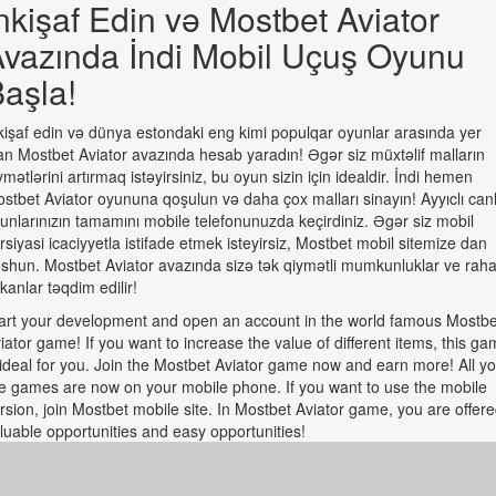
nkişaf Edin və Mostbet Aviator
vazında İndi Mobil Uçuş Oyunu
aşla!
kişaf edin və dünya estondaki eng kimi populqar oyunlar arasında yer
an Mostbet Aviator avazında hesab yaradın! Əgər siz müxtəlif malların
ymətlərini artırmaq istəyirsiniz, bu oyun sizin için idealdir. İndi hemen
stbet Aviator oyununa qoşulun və daha çox malları sinayın! Ayyıclı canl
unlarınızın tamamını mobile telefonunuzda keçirdiniz. Əgər siz mobil
rsiyasi icaciyyetla istifade etmek isteyirsiz, Mostbet mobil sitemize dan
shun. Mostbet Aviator avazında sizə tək qiymətli mumkunluklar ve raha
kanlar təqdim edilir!
art your development and open an account in the world famous Mostbe
iator game! If you want to increase the value of different items, this g
 ideal for you. Join the Mostbet Aviator game now and earn more! All y
ve games are now on your mobile phone. If you want to use the mobile
rsion, join Mostbet mobile site. In Mostbet Aviator game, you are offer
luable opportunities and easy opportunities!