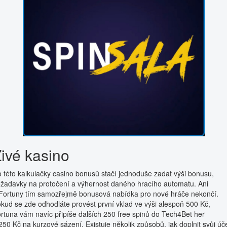
ivé kasino
 této kalkulačky casino bonusů stačí jednoduše zadat výši bonusu,
žadavky na protočení a výhernost daného hracího automatu. Ani
Fortuny tím samozřejmě bonusová nabídka pro nové hráče nekončí.
kud se zde odhodláte provést první vklad ve výši alespoň 500 Kč,
rtuna vám navíc připíše dalších 250 free spinů do Tech4Bet her
250 Kč na kurzové sázení. Existuje několik způsobů, jak doplnit svůj úč