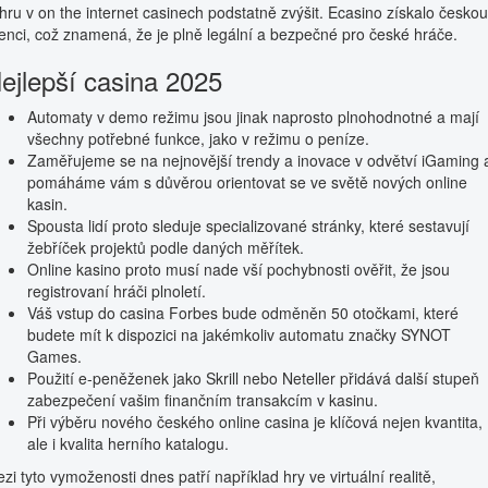
hru v on the internet casinech podstatně zvýšit. Ecasino získalo českou
cenci, což znamená, že je plně legální a bezpečné pro české hráče.
ejlepší casina 2025
Automaty v demo režimu jsou jinak naprosto plnohodnotné a mají
všechny potřebné funkce, jako v režimu o peníze.
Zaměřujeme se na nejnovější trendy a inovace v odvětví iGaming 
pomáháme vám s důvěrou orientovat se ve světě nových online
kasin.
Spousta lidí proto sleduje specializované stránky, které sestavují
žebříček projektů podle daných měřítek.
Online kasino proto musí nade vší pochybnosti ověřit, že jsou
registrovaní hráči plnoletí.
Váš vstup do casina Forbes bude odměněn 50 otočkami, které
budete mít k dispozici na jakémkoliv automatu značky SYNOT
Games.
Použití e-peněženek jako Skrill nebo Neteller přidává další stupeň
zabezpečení vašim finančním transakcím v kasinu.
Při výběru nového českého online casina je klíčová nejen kvantita,
ale i kvalita herního katalogu.
zi tyto vymoženosti dnes patří například hry ve virtuální realitě,