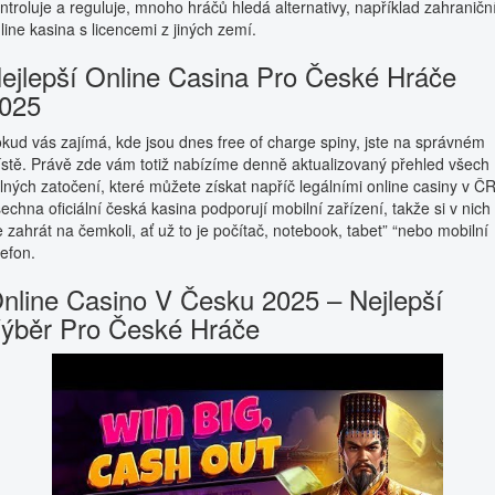
ntroluje a reguluje, mnoho hráčů hledá alternativy, například zahraničn
line kasina s licencemi z jiných zemí.
ejlepší Online Casina Pro České Hráče
025
kud vás zajímá, kde jsou dnes free of charge spiny, jste na správném
stě. Právě zde vám totiž nabízíme denně aktualizovaný přehled všech
lných zatočení, které můžete získat napříč legálními online casiny v ČR
echna oficiální česká kasina podporují mobilní zařízení, takže si v nich
e zahrát na čemkoli, ať už to je počítač, notebook, tabet” “nebo mobilní
lefon.
nline Casino V Česku 2025 – Nejlepší
ýběr Pro České Hráče