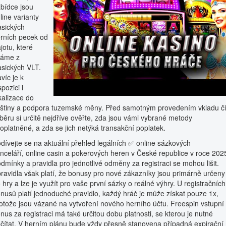
bídce jsou
line varianty
asických
rních pecek od
jotu, které
náme z
asických VLT.
víc je k
spozici i
kalizace do
štiny a podpora tuzemské měny. Před samotným provedením vkladu či
běru si určitě nejdříve ověřte, zda jsou vámi vybrané metody
oplatněné, a zda se jich netýká transakční poplatek.
dívejte se na aktuální přehled legálních ✅ online sázkových
nceláří, online casin a pokerových heren v České republice v roce 202
dmínky a pravidla pro jednotlivé odměny za registraci se mohou lišit.
ravidla však platí, že bonusy pro nové zákazníky jsou primárně určeny
 hry a lze je využít pro vaše první sázky o reálné výhry. U registračních
nusů platí jednoduché pravidlo, každý hráč je může získat pouze 1x,
otože jsou vázané na vytvoření nového herního účtu. Freespin vstupní
nus za registraci má také určitou dobu platnosti, se kterou je nutné
čítat. V herním plánu bude vždy přesně stanovena případná expirační