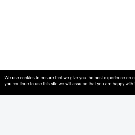
We use cookies to ensure that we give you the best experience on ou
you continue to use this site we will assume that you are happy with i