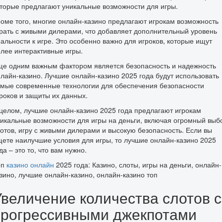
торые предлагают уникальные возможности для игры.
оме того, многие онлайн-казино предлагают игрокам возможность
рать с живыми дилерами, что добавляет дополнительный уровень
альности к игре. Это особенно важно для игроков, которые ищут
лее интерактивные игры.
ще одним важным фактором является безопасность и надежность
лайн-казино. Лучшие онлайн-казино 2025 года будут использовать
мые современные технологии для обеспечения безопасности
роков и защиты их данных.
целом, лучшие онлайн-казино 2025 года предлагают игрокам
икальные возможности для игры на деньги, включая огромный выб
отов, игру с живыми дилерами и высокую безопасность. Если вы
ете наилучшие условия для игры, то лучшие онлайн-казино 2025
да – это то, что вам нужно.
оп
казино онлайн
2025 года: Казино, слоты, игры на деньги, онлайн-
зино, лучшие онлайн-казино, онлайн-казино топ
Увеличение количества слотов с
прогрессивными джекпотами