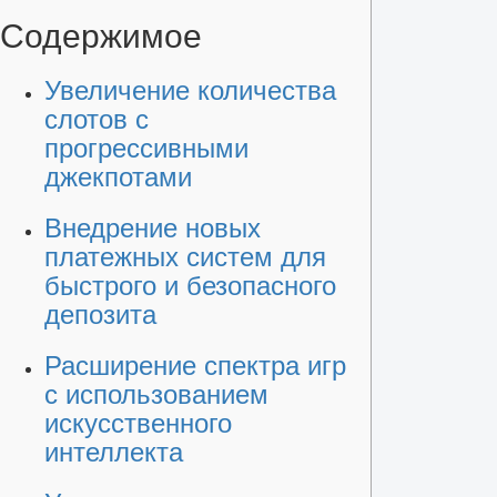
Содержимое
Увеличение количества
слотов с
прогрессивными
джекпотами
Внедрение новых
платежных систем для
быстрого и безопасного
депозита
Расширение спектра игр
с использованием
искусственного
интеллекта