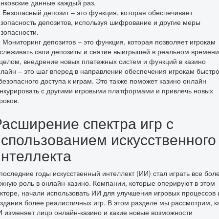
нковские данные каждый раз.
Безопасный депозит – это функция, которая обеспечивает
зопасность депозитов, используя шифрование и другие меры
зопасности.
Мониторинг депозитов – это функция, которая позволяет игрокам
слеживать свои депозиты и снятие выигрышей в реальном времени
целом, внедрение новых платежных систем и функций в казино
лайн – это шаг вперед в направлении обеспечения игрокам быстро
безопасного доступа к играм. Это также поможет казино онлайн
нкурировать с другими игровыми платформами и привлечь новых
роков.
Расширение спектра игр с
использованием искусственного
интеллекта
последние годы искусственный интеллект (ИИ) стал играть все бол
жную роль в онлайн-казино. Компании, которые оперируют в этом
кторе, начали использовать ИИ для улучшения игровых процессов 
здания более реалистичных игр. В этом разделе мы рассмотрим, к
 изменяет лицо онлайн-казино и какие новые возможности