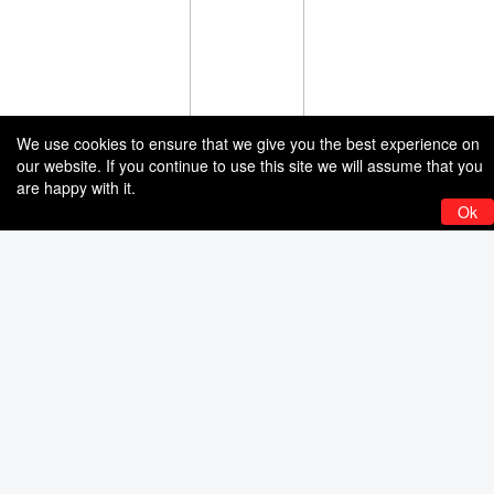
We use cookies to ensure that we give you the best experience on
our website. If you continue to use this site we will assume that you
are happy with it.
Ok