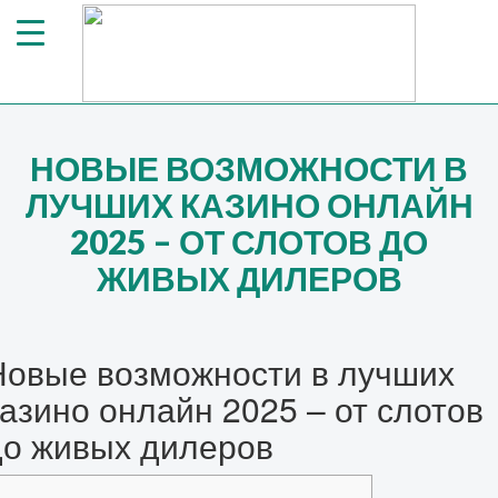
НОВЫЕ ВОЗМОЖНОСТИ В
ЛУЧШИХ КАЗИНО ОНЛАЙН
2025 – ОТ СЛОТОВ ДО
ЖИВЫХ ДИЛЕРОВ
Новые возможности в лучших
азино онлайн 2025 – от слотов
до живых дилеров