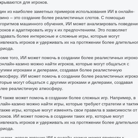
крываются для игроков.
ин из наиболее заметных примеров использования ИИ в онлайн-
зино – это создание более реалистичных слотов. С помощью
горитмов машинного обучения, ИИ может анализировать поведени
роков и адаптировать игру к их предпочтениям. Это позволяет
здавать более интересные и сложные игры, которые могут
ивлекать игроков и удерживать их на протяжении более длительно
риода.
оме того, ИИ может помочь в создании более реалистичных игроко
онлайн-казино можно найти игроков, которые могут общаться с
угими игроками и дилерами, создавая более реалистичную
мосферу. ИИ может помочь в создании более реалистичных игроко
торые могут общаться с другими игроками и дилерами, создавая
олее реалистичную атмосферу.
 также может помочь в создании более сложных игр. Например, в
лайн-казино можно найти игры, которые требуют стратегии и тактик
также игры, которые могут изменять свои правила в зависимости от
роков. ИИ может помочь в создании таких игр, которые могут
ивлекать игроков и удерживать их на протяжении более длительно
риода.
целом, использование ИИ в онлайн-казино может привести к