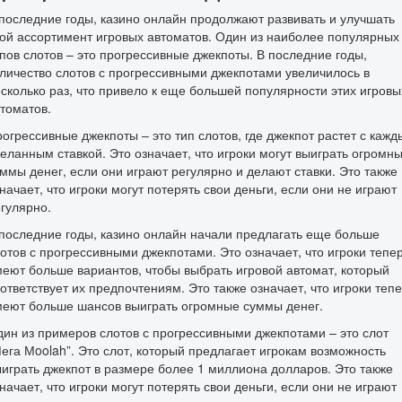
последние годы, казино онлайн продолжают развивать и улучшать
ой ассортимент игровых автоматов. Один из наиболее популярных
пов слотов – это прогрессивные джекпоты. В последние годы,
личество слотов с прогрессивными джекпотами увеличилось в
сколько раз, что привело к еще большей популярности этих игровы
томатов.
огрессивные джекпоты – это тип слотов, где джекпот растет с каж
еланным ставкой. Это означает, что игроки могут выиграть огромн
ммы денег, если они играют регулярно и делают ставки. Это также
начает, что игроки могут потерять свои деньги, если они не играют
гулярно.
последние годы, казино онлайн начали предлагать еще больше
отов с прогрессивными джекпотами. Это означает, что игроки тепе
еют больше вариантов, чтобы выбрать игровой автомат, который
ответствует их предпочтениям. Это также означает, что игроки теп
еют больше шансов выиграть огромные суммы денег.
ин из примеров слотов с прогрессивными джекпотами – это слот
ега Мoolah”. Это слот, который предлагает игрокам возможность
играть джекпот в размере более 1 миллиона долларов. Это также
начает, что игроки могут потерять свои деньги, если они не играют