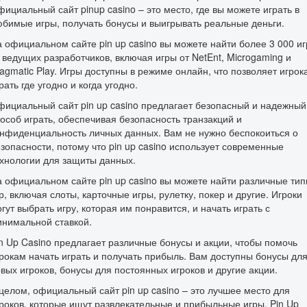
ициальный сайт pinup casino – это место, где вы можете играть в
бимые игры, получать бонусы и выигрывать реальные деньги.
 официальном сайте pin up casino вы можете найти более 3 000 иг
 ведущих разработчиков, включая игры от NetEnt, Microgaming и
agmatic Play. Игры доступны в режиме онлайн, что позволяет игрок
рать где угодно и когда угодно.
ициальный сайт pin up casino предлагает безопасный и надежный
особ играть, обеспечивая безопасность транзакций и
нфиденциальность личных данных. Вам не нужно беспокоиться о
зопасности, потому что pin up casino использует современные
хнологии для защиты данных.
 официальном сайте pin up casino вы можете найти различные ти
р, включая слоты, карточные игры, рулетку, покер и другие. Игроки
гут выбрать игру, которая им понравится, и начать играть с
нимальной ставкой.
n Up Casino предлагает различные бонусы и акции, чтобы помочь
рокам начать играть и получать прибыль. Вам доступны бонусы дл
вых игроков, бонусы для постоянных игроков и другие акции.
целом, официальный сайт pin up casino – это лучшее место для
роков, которые ищут развлекательные и прибыльные игры. Pin Up