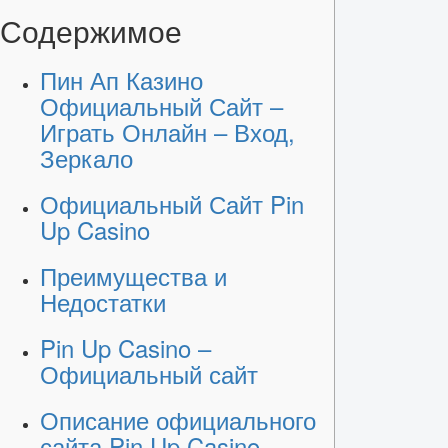
Содержимое
Пин Ап Казино
Официальный Сайт –
Играть Онлайн – Вход,
Зеркало
Официальный Сайт Pin
Up Casino
Преимущества и
Недостатки
Pin Up Casino –
Официальный сайт
Описание официального
сайта Pin Up Casino