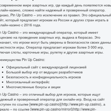
современном мире азартных игр, где каждый день появляются нов
лайн-казино, сложно найти надежный и проверенный оператор.
нако, Pin Up Casino – это исключение из правил. Это официальны
йт, который предлагает игрокам из России и других стран играть в
лайн-казино с 2016 года.
n Up Casino – это международный оператор, который имеет
цензию на проведение азартных игр, выдана в Кюрасао. Это
начает, что игроки могут быть уверены в безопасности своих данны
честности игры. Оператор предлагает игрокам более 3 000 игр,
лючая слоты, карточные игры, рулетку и другие азартные игры.
еимущества Pin Up Casino:
Официальный сайт с международной лицензией
Большой выбор игр от ведущих разработчиков
Безопасность и конфиденциальность игроков
Многоязычный интерфейс
Многочисленные бонусы и акции
n Up Casino – это отличный выбор для игроков, которые ищут
дежный и проверенный оператор для онлайн-игр. Вход на сайт
ступен по ссылке [www.pin-up.casino](http://www.pin-up.casino), а
ркало – по ссылке [www.pin-up.casino/mirror](http://www.pin-