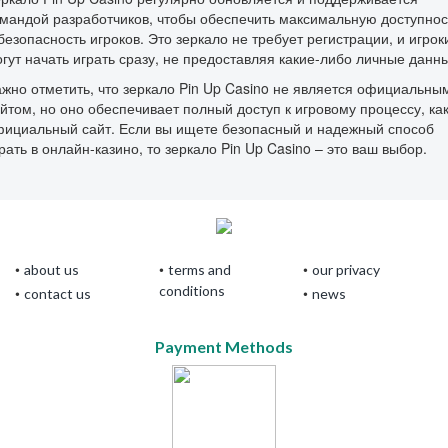
мандой разработчиков, чтобы обеспечить максимальную доступнос
безопасность игроков. Это зеркало не требует регистрации, и игрок
гут начать играть сразу, не предоставляя какие-либо личные данн
жно отметить, что зеркало Pin Up Casino не является официальны
йтом, но оно обеспечивает полный доступ к игровому процессу, как
ициальный сайт. Если вы ищете безопасный и надежный способ
рать в онлайн-казино, то зеркало Pin Up Casino – это ваш выбор.
about us
terms and
our privacy
conditions
contact us
news
Payment Methods