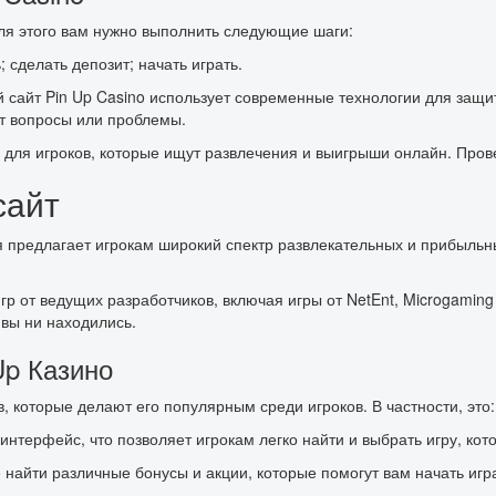
Для этого вам нужно выполнить следующие шаги:
 сделать депозит; начать играть.
 сайт Pin Up Casino использует современные технологии для защи
ут вопросы или проблемы.
 для игроков, которые ищут развлечения и выигрыши онлайн. Прове
сайт
 предлагает игрокам широкий спектр развлекательных и прибыльны
 от ведущих разработчиков, включая игры от NetEnt, Microgaming и
 вы ни находились.
Up Казино
 которые делают его популярным среди игроков. В частности, это:
интерфейс, что позволяет игрокам легко найти и выбрать игру, кот
найти различные бонусы и акции, которые помогут вам начать игра