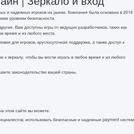
айн | Зеркало и вход
ных и надежных игроков на рынке. Компания была основана в 2016
оким уровнем безопасности.
 другие. Вам доступны игры от ведущих разработчиков, таких как
ое время и из любого места.
вия для игроков, круглосуточная поддержка, а также доступ к
е к зеркалу, чтобы вы могли играть в любое время и из любого
ушаете законодательство вашей страны.
на этом сайте вы можете:
специалистов; использовать безопасные и надежные payment систем