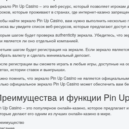
ркало Pin Up Casino – это веб-ресурс, который позволяет игрокам
роков, которые проживают в странах, где интернет-казино запреще
обы найти зеркало Pin Up Casino, вам нужно выполнить несколько пр
иска вы увидите список веб-ресурсов, которые предлагают доступ 
орым шагом будет проверка authenticity зеркала. Убедитесь, что 
и является ли оно отдельной компанией.
етьим шагом будет регистрация на зеркале. Если зеркало являетс
брать валюту и сделать минимальный депозит.
сле регистрации вы сможете играть в любые игры, доступные на оф
етах, истории ставок и выигрышах.
жно помнить, что зеркало Pin Up Casino не является официальным
лько официальное зеркало Pin Up Casino может обеспечить вам бе
Преимущества и функции Pin Up
n Up Casino – это популярное онлайн-казино, которое предлагает
торые делают его одним из лучших онлайн-казино в мире.
реимущество
писание