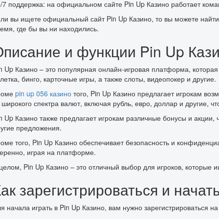
/7 поддержка: на официальном сайте Pin Up Казино работает кома
ли вы ищете официальный сайт Pin Up Казино, то вы можете найти 
емя, где бы вы ни находились.
Описание и функции Pin Up Каз
n Up Казино – это популярная онлайн-игровая платформа, которая 
летка, бинго, карточные игры, а также слоты, видеопокер и другие.
роме
pin up 056 казино
того, Pin Up Казино предлагает игрокам воз
 широкого спектра валют, включая рубль, евро, доллар и другие, чт
n Up Казино также предлагает игрокам различные бонусы и акции, 
угие предложения.
оме того, Pin Up Казино обеспечивает безопасность и конфиденц
еренно, играя на платформе.
целом, Pin Up Казино – это отличный выбор для игроков, которые
ак зарегистрироваться и начать
я начала играть в Pin Up Казино, вам нужно зарегистрироваться н