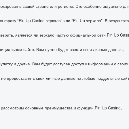
блокирован в вашей стране или регионе. Это особенно актуально дл
 фразу “Pin Up Casino зеркало” или “Pin Up зеркало”. В результат
оверить, является ли зеркало частью официальной сети Pin Up Casi
фициальном сайте. Вам нужно будет ввести свои личные данные,
улетку и другие. Вам будет доступен доступ к информации о своих
 и не предоставлять свои личные данные на любые поддельные сай
ы рассмотрим основные преимущества и функции Pin Up Casino,