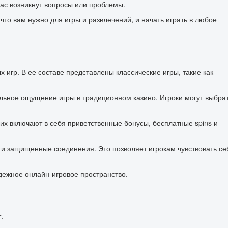
вас возникнут вопросы или проблемы.
что вам нужно для игры и развлечений, и начать играть в любое
игр. В ее составе представлены классические игры, такие как
альное ощущение игры в традиционном казино. Игроки могут выбра
них включают в себя приветственные бонусы, бесплатные spins и
 и защищенные соединения. Это позволяет игрокам чувствовать се
адежное онлайн-игровое пространство.
.