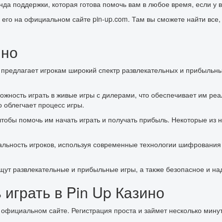
нда поддержки, которая готова помочь вам в любое время, если у 
его на официальном сайте pin-up.com. Там вы сможете найти все, 
ино
предлагает игрокам широкий спектр развлекательных и прибыльных 
можность играть в живые игры с дилерами, что обеспечивает им ре
о облегчает процесс игры.
чтобы помочь им начать играть и получать прибыль. Некоторые из 
иальность игроков, используя современные технологии шифрования
 ищут развлекательные и прибыльные игры, а также безопасное и н
 играть в Pin Up Казино
а официальном сайте. Регистрация проста и займет несколько минут