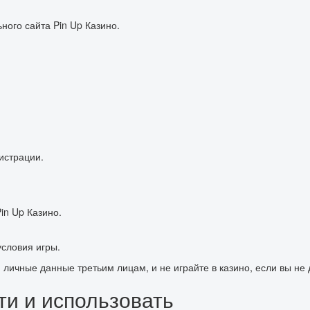
ного сайта Pin Up Казино.
истрации.
in Up Казино.
условия игры.
 личные данные третьим лицам, и не играйте в казино, если вы не 
ти и использовать