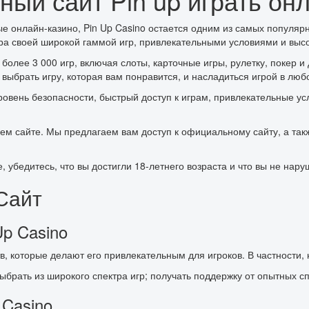
ый сайт Pin up играть онл
е онлайн-казино, Pin Up Casino остается одним из самых популяр
мира своей широкой гаммой игр, привлекательными условиями и выс
 более 3 000 игр, включая слоты, карточные игры, рулетку, покер и
е выбрать игру, которая вам понравится, и насладиться игрой в люб
вень безопасности, быстрый доступ к играм, привлекательные усло
шем сайте. Мы предлагаем вам доступ к официальному сайту, а такж
, убедитесь, что вы достигли 18-летнего возраста и что вы не нар
Сайт
p Casino
 которые делают его привлекательным для игроков. В частности, 
выбрать из широкого спектра игр; получать поддержку от опытных 
 Casino