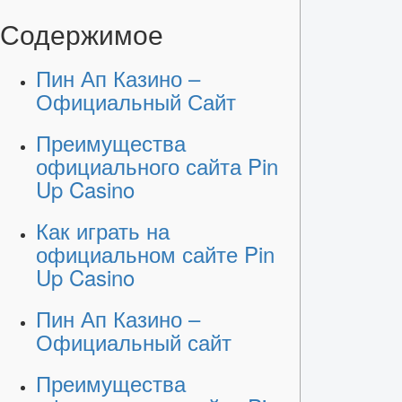
Содержимое
Пин Ап Казино –
Официальный Сайт
Преимущества
официального сайта Pin
Up Casino
Как играть на
официальном сайте Pin
Up Casino
Пин Ап Казино –
Официальный сайт
Преимущества