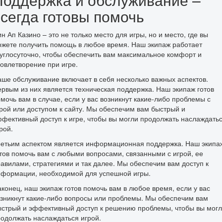
всегда готовы помочь
н Ап Казино – это не только место для игры, но и место, где вы
жете получить помощь в любое время. Наш экипаж работает
углосуточно, чтобы обеспечить вам максимальное комфорт и
овлетворение при игре.
ше обслуживание включает в себя несколько важных аспектов.
рвым из них является техническая поддержка. Наш экипаж готов
мочь вам в случае, если у вас возникнут какие-либо проблемы с
рой или доступом к сайту. Мы обеспечим вам быстрый и
фективный доступ к игре, чтобы вы могли продолжать наслаждать
рой.
ретьим аспектом является информационная поддержка. Наш экипа
тов помочь вам с любыми вопросами, связанными с игрой, ее
авилами, стратегиями и так далее. Мы обеспечим вам доступ к
нформации, необходимой для успешной игры.
конец, наш экипаж готов помочь вам в любое время, если у вас
зникнут какие-либо вопросы или проблемы. Мы обеспечим вам
стрый и эффективный доступ к решению проблемы, чтобы вы мог
одолжать наслаждаться игрой.