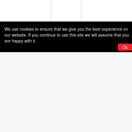
We use cookies to ensure that we give you the best experience on
our website. If you continue to use this site we will assume that you
are happy with it.
Ok