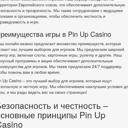
рритории Европейского союза, что обеспечивает дополнительную
зопасность и прозрачность. Мы также сотрудничаем с ведущими
роками и организациями, чтобы обеспечить честность и
раведливость в игре.
реимущества игры в Pin Up Casino
ш онлайн-казино предлагает множество преимуществ, которые
лают нас лучшим выбором для игроков. Мы предлагаем широкий
ектр игр, включая слоты, карточные игры, рулетку и другие. Наш
онусный программы и акции обеспечивают дополнительные
еимущества для игроков. Мы также предлагаем 24/7 поддержку,
обы помочь вам в любое время.
n Up Casino – это лучший выбор для игроков, которые ищут
зопасную и честную игру. Мы обеспечиваем наилучшие условия д
ры, и мы рады видеть вас на своих страницах!
Безопасность и честность –
основные принципы Pin Up
Casino