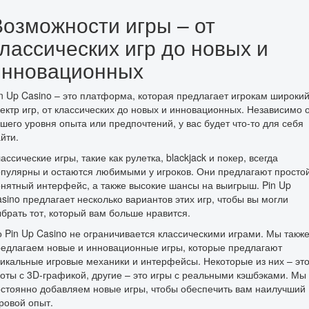
Возможности игры – от
лассических игр до новых и
инновационных
n Up Casino – это платформа, которая предлагает игрокам широки
ектр игр, от классических до новых и инновационных. Независимо 
шего уровня опыта или предпочтений, у вас будет что-то для себя
йти.
ассические игры, такие как рулетка, blackjack и покер, всегда
пулярны и остаются любимыми у игроков. Они предлагают просто
нятный интерфейс, а также высокие шансы на выигрыш. Pin Up
sino предлагает несколько вариантов этих игр, чтобы вы могли
брать тот, который вам больше нравится.
 Pin Up Casino не ограничивается классическими играми. Мы такж
едлагаем новые и инновационные игры, которые предлагают
икальные игровые механики и интерфейсы. Некоторые из них – эт
оты с 3D-графикой, другие – это игры с реальными кэшбэками. Мы
стоянно добавляем новые игры, чтобы обеспечить вам наилучший
ровой опыт.