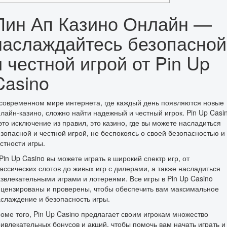
Пин Ап Казино Онлайн —
наслаждайтесь безопасной
и честной игрой от Pin Up
Casino
современном мире интернета, где каждый день появляются новые
лайн-казино, сложно найти надежный и честный игрок. Pin Up Casi
это исключение из правил, это казино, где вы можете насладиться
зопасной и честной игрой, не беспокоясь о своей безопасностью и
стности игры.
Pin Up Casino вы можете играть в широкий спектр игр, от
ассических слотов до живых игр с дилерами, а также насладиться
звлекательными играми и лотереями. Все игры в Pin Up Casino
цензированы и проверены, чтобы обеспечить вам максимальное
слаждение и безопасность игры.
оме того, Pin Up Casino предлагает своим игрокам множество
ивлекательных бонусов и акций, чтобы помочь вам начать играть и