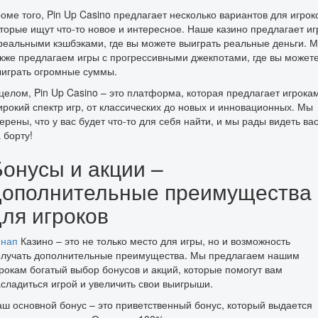
оме того, Pin Up Casino предлагает несколько вариантов для игрок
торые ищут что-то новое и интересное. Наше казино предлагает и
реальными кэшбэками, где вы можете выиграть реальные деньги. 
кже предлагаем игры с прогрессивными джекпотами, где вы может
играть огромные суммы.
целом, Pin Up Casino – это платформа, которая предлагает игрока
рокий спектр игр, от классических до новых и инновационных. Мы
ерены, что у вас будет что-то для себя найти, и мы рады видеть ва
 борту!
Бонусы и акции –
дополнительные преимущества
для игроков
инап
Казино – это не только место для игры, но и возможность
олучать дополнительные преимущества. Мы предлагаем нашим
рокам богатый выбор бонусов и акций, которые помогут вам
сладиться игрой и увеличить свои выигрыши.
ш основной бонус – это приветственный бонус, который выдается