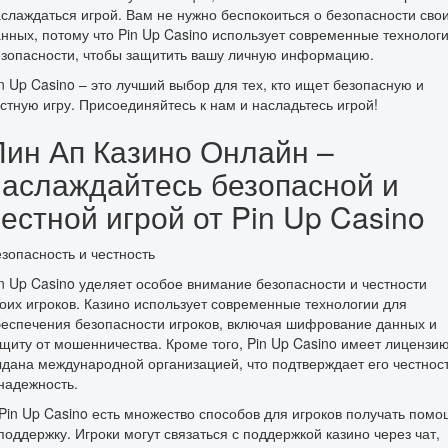
слаждаться игрой. Вам не нужно беспокоиться о безопасности сво
нных, потому что Pin Up Casino использует современные технолог
зопасности, чтобы защитить вашу личную информацию.
n Up Casino – это лучший выбор для тех, кто ищет безопасную и
стную игру. Присоединяйтесь к нам и насладьтесь игрой!
Пин Ап Казино Онлайн –
наслаждайтесь безопасной и
естной игрой от Pin Up Casino
зопасность и честность
n Up Casino уделяет особое внимание безопасности и честности
оих игроков. Казино использует современные технологии для
еспечения безопасности игроков, включая шифрование данных и
щиту от мошенничества. Кроме того, Pin Up Casino имеет лицензию
дана международной организацией, что подтверждает его честнос
надежность.
Pin Up Casino есть множество способов для игроков получать помо
поддержку. Игроки могут связаться с поддержкой казино через чат,