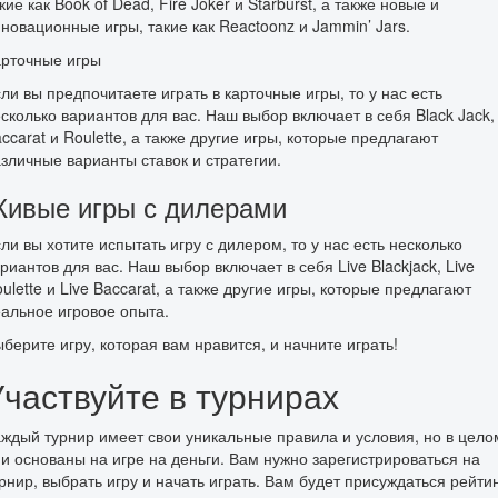
кие как Book of Dead, Fire Joker и Starburst, а также новые и
новационные игры, такие как Reactoonz и Jammin’ Jars.
арточные игры
ли вы предпочитаете играть в карточные игры, то у нас есть
сколько вариантов для вас. Наш выбор включает в себя Black Jack,
ccarat и Roulette, а также другие игры, которые предлагают
зличные варианты ставок и стратегии.
ивые игры с дилерами
ли вы хотите испытать игру с дилером, то у нас есть несколько
риантов для вас. Наш выбор включает в себя Live Blackjack, Live
ulette и Live Baccarat, а также другие игры, которые предлагают
альное игровое опыта.
берите игру, которая вам нравится, и начните играть!
Участвуйте в турнирах
ждый турнир имеет свои уникальные правила и условия, но в цело
и основаны на игре на деньги. Вам нужно зарегистрироваться на
рнир, выбрать игру и начать играть. Вам будет присуждаться рейтин