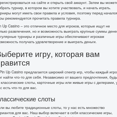
регистрироваться на сайте и открыть свой аккаунт. Затем вы может
брать турнир, в котором вы хотите участвовать, и начать играть.
рниры могут иметь свои правила и условия, поэтому перед начало
ры рекомендуется прочитать правила турнира.
n Up Casino – это отличное место для игроков, которые ищут не
лько развлечения, но и возможность выиграть крупные суммы денег
гулярные турниры и различные игры обеспечивают игрокам
зможность получать удовлетворение и выиграть деньги.
Выберите игру, которая вам
нравится
Pin Up Casino предлагается широкий спектр игр, чтобы каждый игро
г найти что-то для себя. Независимо от вашего предпочтения, буд
 классические слоты, карточные игры или живые игры с дилерами, 
с есть что-то для вас.
лассические слоты
ли вы любите традиционные слоты, то у нас есть множество
риантов для вас. Наш выбор включает в себя классические игры,