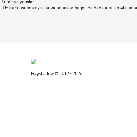
Turnir və yarışlar
n Up kazinosunda oyunlar və bonuslar haqqında daha ətraflı məlumat 
Hagshadow © 2017 - 2026