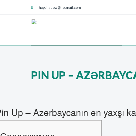
hagshadow@hotmail.com
PIN UP – AZƏRBAYC
in Up – Azərbaycanın ən yaxşı ka
Содержимое