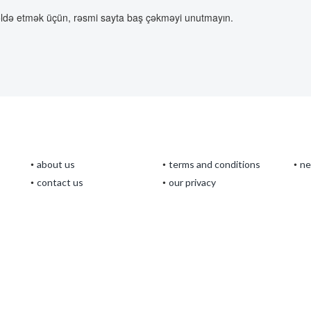
əldə etmək üçün, rəsmi sayta baş çəkməyi unutmayın.
about us
terms and conditions
n
contact us
our privacy