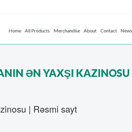
Home
All Products
Merchandise
About
Contact
New
ANIN ƏN YAXŞI KAZINOSU 
zinosu | Rəsmi sayt