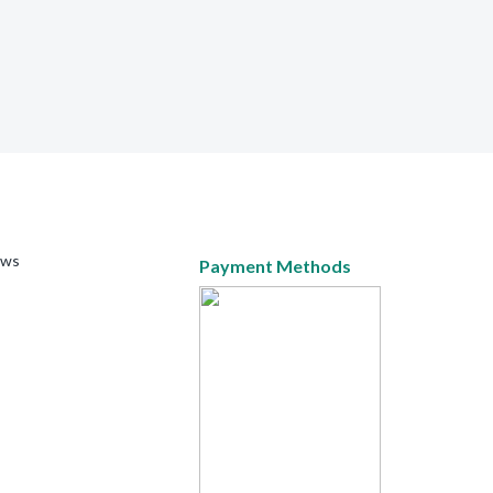
ews
Payment Methods