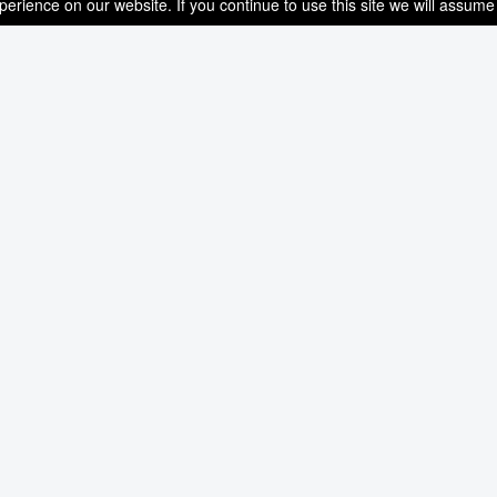
rience on our website. If you continue to use this site we will assume 