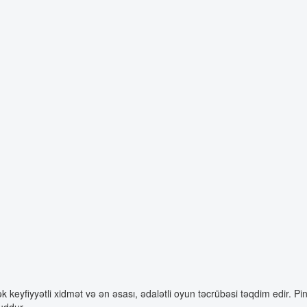
k keyfiyyətli xidmət və ən əsası, ədalətli oyun təcrübəsi təqdim edir. Pi
uddur.