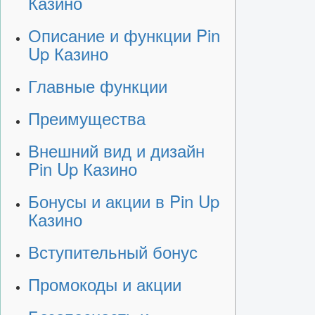
Казино
Описание и функции Pin
Up Казино
Главные функции
Преимущества
Внешний вид и дизайн
Pin Up Казино
Бонусы и акции в Pin Up
Казино
Вступительный бонус
Промокоды и акции