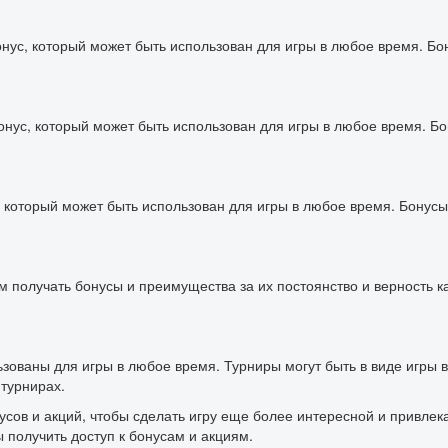
нус, который может быть использован для игры в любое время. Бо
нус, который может быть использован для игры в любое время. Бо
 который может быть использован для игры в любое время. Бонусы
м получать бонусы и преимущества за их постоянство и верность к
зованы для игры в любое время. Турниры могут быть в виде игры в 
 турнирах.
сов и акций, чтобы сделать игру еще более интересной и привлекат
ы получить доступ к бонусам и акциям.