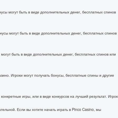
нусы могут быть в виде дополнительных денег, бесплатных спинов
нусы могут быть в виде дополнительных денег, бесплатных спинов
 могут быть в виде дополнительных денег, бесплатных спинов или
азино. Игроки могут получать бонусы, бесплатные спины и другие
конкретные игры, или в виде конкурсов на лучший результат. Игрок
ельной. Если вы хотите начать играть в Pinco Casino, мы