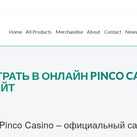
Home
All Products
Merchandise
About
Contact
New
ГРАТЬ В ОНЛАЙН PINCO C
ЙТ
 Pinco Casino – официальный с