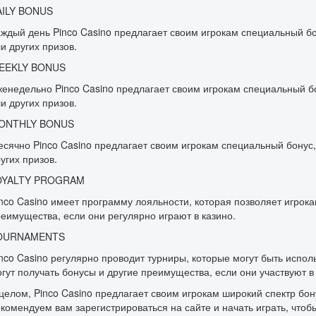
AILY BONUS
ждый день Pinco Casino предлагает своим игрокам специальный бо
и других призов.
EEKLY BONUS
енедельно Pinco Casino предлагает своим игрокам специальный бо
и других призов.
ONTHLY BONUS
сячно Pinco Casino предлагает своим игрокам специальный бонус,
угих призов.
OYALTY PROGRAM
nco Casino имеет программу лояльности, которая позволяет игрока
еимущества, если они регулярно играют в казино.
OURNAMENTS
nco Casino регулярно проводит турниры, которые могут быть исполь
гут получать бонусы и другие преимущества, если они участвуют в
целом, Pinco Casino предлагает своим игрокам широкий спектр бону
комендуем вам зарегистрироваться на сайте и начать играть, чтоб