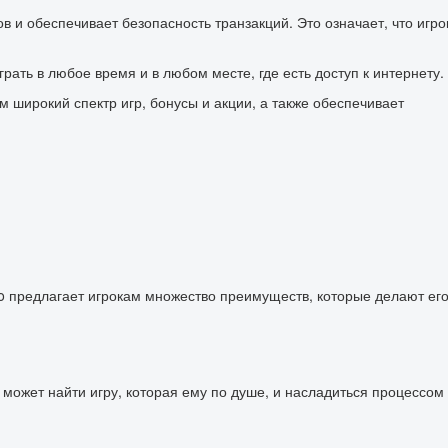
в и обеспечивает безопасность транзакций. Это означает, что игро
грать в любое время и в любом месте, где есть доступ к интернету.
м широкий спектр игр, бонусы и акции, а также обеспечивает
ino предлагает игрокам множество преимуществ, которые делают ег
к может найти игру, которая ему по душе, и насладиться процессом