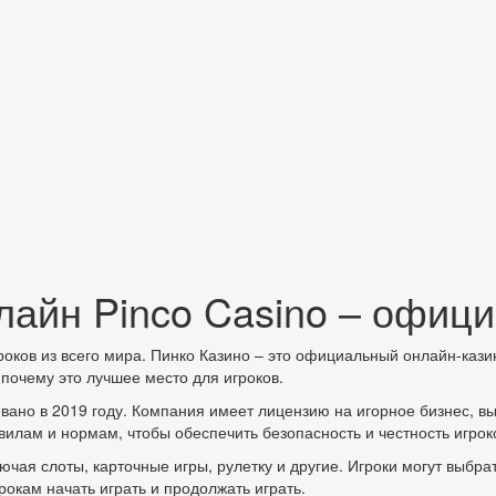
нлайн Pinco Casino – офиц
роков из всего мира. Пинко Казино – это официальный онлайн-казин
почему это лучшее место для игроков.
вано в 2019 году. Компания имеет лицензию на игорное бизнес, в
авилам и нормам, чтобы обеспечить безопасность и честность игрок
ючая слоты, карточные игры, рулетку и другие. Игроки могут выбрат
рокам начать играть и продолжать играть.