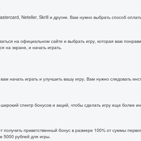
tercard, Neteller, Skrill и другие. Вам нужно выбрать способ опла
оваться на официальном сайте и выбрать игру, которая вам понрав
я на экране, и начать играть.
вам начать играть и улучшить вашу игру. Вам нужно следовать инст
м широкий спектр бонусов и акций, чтобы сделать игру еще более 
ет получить приветственный бонус в размере 100% от суммы первого
е 5000 рублей для игры.