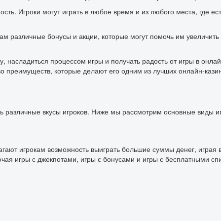
ь. Игроки могут играть в любое время и из любого места, где есть 
ам различные бонусы и акции, которые могут помочь им увеличить 
ачу, насладиться процессом игры и получать радость от игры в онл
во преимуществ, которые делают его одним из лучших онлайн-кази
ить различные вкусы игроков. Ниже мы рассмотрим основные виды и
гают игрокам возможность выиграть большие суммы денег, играя в р
ючая игры с джекпотами, игры с бонусами и игры с бесплатными сп