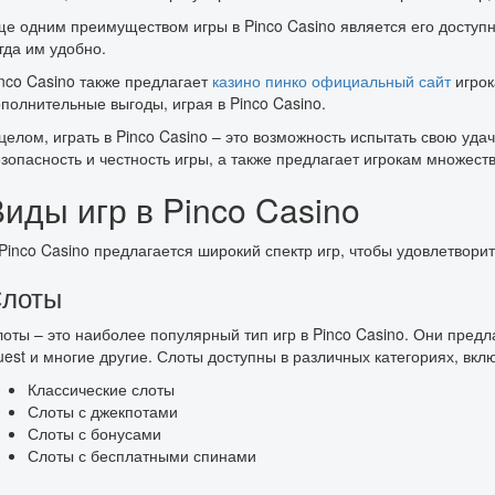
е одним преимуществом игры в Pinco Casino является его доступност
гда им удобно.
nco Casino также предлагает
казино пинко официальный сайт
игрок
полнительные выгоды, играя в Pinco Casino.
целом, играть в Pinco Casino – это возможность испытать свою уд
зопасность и честность игры, а также предлагает игрокам множест
иды игр в Pinco Casino
Pinco Casino предлагается широкий спектр игр, чтобы удовлетвор
лоты
оты – это наиболее популярный тип игр в Pinco Casino. Они предла
est и многие другие. Слоты доступны в различных категориях, вкл
Классические слоты
Слоты с джекпотами
Слоты с бонусами
Слоты с бесплатными спинами