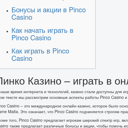
Бонусы и акции в Pinco
Casino
Как начать играть в
Pinco Casino
Как играть в Pinco
Casino
Пинко Казино – играть в о
наше время интернета и технологий, казино стали доступны для иг
ом тексте мы рассмотрим основные аспекты работы Pinco Casino и 
nco Casino – это международное онлайн-казино, которое было осно
me Malta. Это означает, что Pinco Casino подчиняется строгим пр
оме того, Pinco Casino предлагает игрокам широкий спектр игр, вкл
sino также предлагает различные бонусы и акции, чтобы помочь иг