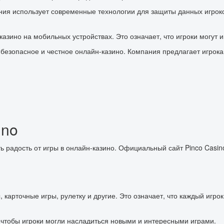
ания использует современные технологии для защиты данных игроко
казино на мобильных устройствах. Это означает, что игроки могут и
т безопасное и честное онлайн-казино. Компания предлагает игрока
ino
ить радость от игры в онлайн-казино. Официальный сайт Pinco Cas
 карточные игры, рулетку и другие. Это означает, что каждый игро
, чтобы игроки могли насладиться новыми и интересными играми.