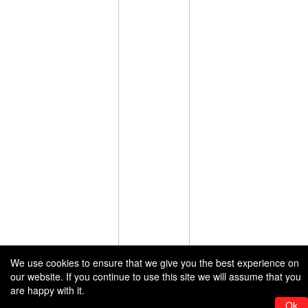
We use cookies to ensure that we give you the best experience on
our website. If you continue to use this site we will assume that you
are happy with it.
Ok