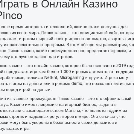
Играть в Онлайн Казино
Pinco
наше время интернета и технологий, казино стали доступны для
роков из всего мира. Пинко казино – это официальный сайт, которы
едлагает игрокам широкий спектр игровых автоматов, азартных игр
угих развлекательных программ. В этом обзоре мы рассмотрим, чт
кое Пинко казино, какие преимущества оно предлагает игрокам, и
чему это лучшее казино для игроков.
нко казино – это онлайн казино, которое было основано в 2019 год
йт предлагает игрокам более 1 000 игровых автоматов от ведущих
зработчиков, включая NetEnt, Microgaming и другие. Игроки могут
рать в игры на деньги или в режиме demo, что позволяет им испыта
ры перед игрой на деньги.
ин из главных преимуществ Пинко казино – это его официальный
атус. Казино имеет лицензию на игорный бизнес, выдана в
ответствии с законодательством Мальты, что является одним из
мых строгих и надежных регуляторов в мире. Это означает, что
роки могут быть уверены в безопасности своих депозитов и
зультатах игры.