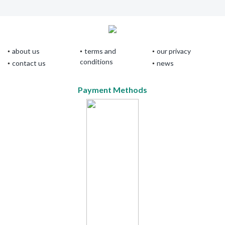
about us
terms and
our privacy
conditions
contact us
news
Payment Methods