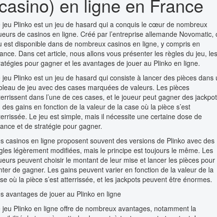
(casino) en ligne en France
 jeu Plinko est un jeu de hasard qui a conquis le cœur de nombreux
ueurs de casinos en ligne. Créé par l’entreprise allemande Novomatic, 
u est disponible dans de nombreux casinos en ligne, y compris en
ance. Dans cet article, nous allons vous présenter les règles du jeu, le
ratégies pour gagner et les avantages de jouer au Plinko en ligne.
 jeu Plinko est un jeu de hasard qui consiste à lancer des pièces dans
bleau de jeu avec des cases marquées de valeurs. Les pièces
terrissent dans l’une de ces cases, et le joueur peut gagner des jackpo
 des gains en fonction de la valeur de la case où la pièce s’est
terrissée. Le jeu est simple, mais il nécessite une certaine dose de
ance et de stratégie pour gagner.
s casinos en ligne proposent souvent des versions de Plinko avec des
gles légèrement modifiées, mais le principe est toujours le même. Les
ueurs peuvent choisir le montant de leur mise et lancer les pièces pour
nter de gagner. Les gains peuvent varier en fonction de la valeur de la
se où la pièce s’est atterrissée, et les jackpots peuvent être énormes.
s avantages de jouer au Plinko en ligne
 jeu Plinko en ligne offre de nombreux avantages, notamment la