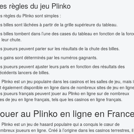
es règles du jeu Plinko
s règles du Plinko sont simples :
s billes sont lâchées à partir de la grille supérieure du tableau.
s billes tombent dans l’une des cases du tableau en fonction de la forc
 leur chute.
s joueurs peuvent parier sur les résultats de la chute des billes.
s gains sont déterminés par les numéros gagnants.
s joueurs peuvent ajuster leurs paris en fonction des résultats des
écédents lancers de billes.
 Plinko est un jeu populaire dans les casinos et les salles de jeu, mais i
t également disponible en ligne dans de nombreux sites de jeu en ligne
s joueurs français peuvent jouer au Plinko en ligne sur de nombreux
tes de jeu en ligne français, tels que les casinos en ligne français.
ouer au Plinko en ligne en Franc
 Plinko est un jeu de hasard populaire qui a conquis le cœur de
mbreux joueurs en ligne. Créé à l’origine dans les casinos terrestres, il