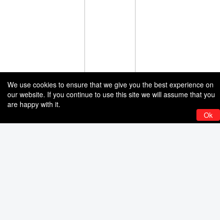
We use cookies to ensure that we give you the best experience on
our website. If you continue to use this site we will assume that you
are happy with it.
Ok