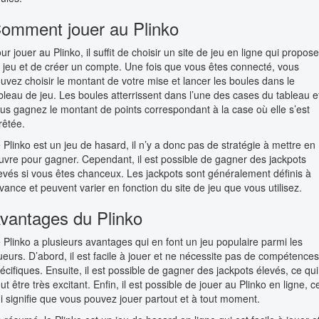
omment jouer au Plinko
ur jouer au Plinko, il suffit de choisir un site de jeu en ligne qui propose
 jeu et de créer un compte. Une fois que vous êtes connecté, vous
uvez choisir le montant de votre mise et lancer les boules dans le
bleau de jeu. Les boules atterrissent dans l’une des cases du tableau e
us gagnez le montant de points correspondant à la case où elle s’est
rêtée.
 Plinko est un jeu de hasard, il n’y a donc pas de stratégie à mettre en
vre pour gagner. Cependant, il est possible de gagner des jackpots
evés si vous êtes chanceux. Les jackpots sont généralement définis à
avance et peuvent varier en fonction du site de jeu que vous utilisez.
vantages du Plinko
 Plinko a plusieurs avantages qui en font un jeu populaire parmi les
ueurs. D’abord, il est facile à jouer et ne nécessite pas de compétences
écifiques. Ensuite, il est possible de gagner des jackpots élevés, ce qui
ut être très excitant. Enfin, il est possible de jouer au Plinko en ligne, c
i signifie que vous pouvez jouer partout et à tout moment.