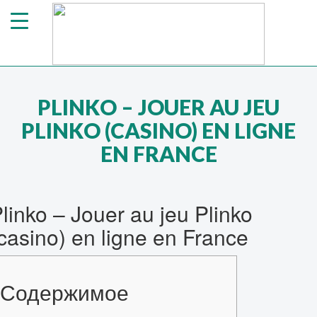
PLINKO – JOUER AU JEU
PLINKO (CASINO) EN LIGNE
EN FRANCE
linko – Jouer au jeu Plinko
casino) en ligne en France
Содержимое