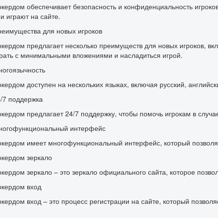
кердом обеспечивает безопасность и конфиденциальность игроков
и играют на сайте.
еимущества для новых игроков
кердом предлагает несколько преимуществ для новых игроков, вкл
рать с минимальными вложениями и насладиться игрой.
ногоязычность
кердом доступен на нескольких языках, включая русский, английск
/7 поддержка
кердом предлагает 24/7 поддержку, чтобы помочь игрокам в случа
ногофункциональный интерфейс
кердом имеет многофункциональный интерфейс, который позволяет 
окердом зеркало
кердом зеркало – это зеркало официального сайта, которое позвол
окердом вход
кердом вход – это процесс регистрации на сайте, который позволяе