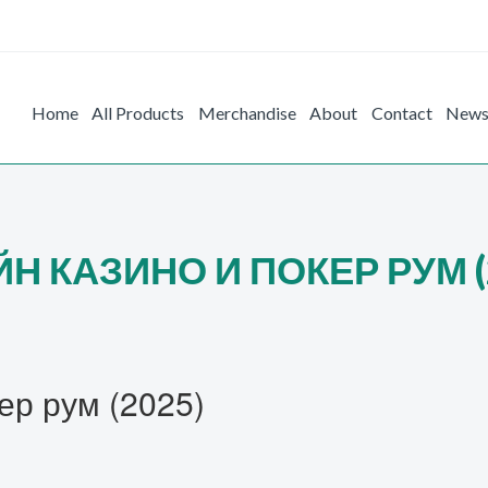
Home
All Products
Merchandise
About
Contact
New
Н КАЗИНО И ПОКЕР РУМ (
ер рум (2025)