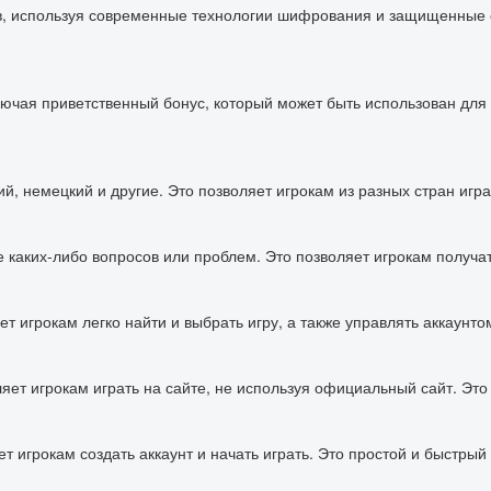
, используя современные технологии шифрования и защищенные со
ючая приветственный бонус, который может быть использован для 
ий, немецкий и другие. Это позволяет игрокам из разных стран игр
е каких-либо вопросов или проблем. Это позволяет игрокам получа
игрокам легко найти и выбрать игру, а также управлять аккаунтом
яет игрокам играть на сайте, не используя официальный сайт. Это 
т игрокам создать аккаунт и начать играть. Это простой и быстрый