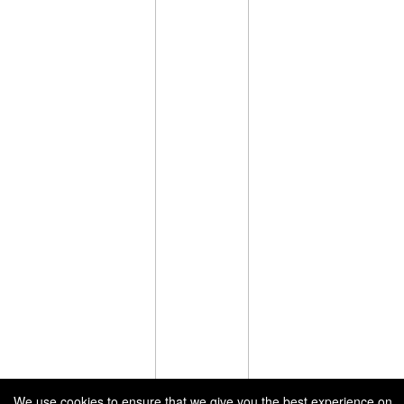
We use cookies to ensure that we give you the best experience on