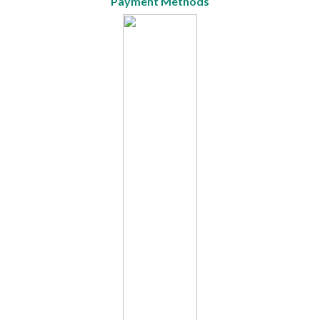
Payment Methods