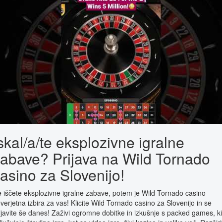
skal/a/te eksplozivne igralne
abave? Prijava na Wild Tornado
asino za Slovenijo!
 iščete eksplozivne igralne zabave, potem je Wild Tornado casino
verjetna izbira za vas! Klicite Wild Tornado casino za Slovenijo in se
ijavite še danes! Zaživi ogromne dobitke in izkušnje s packed games, ki