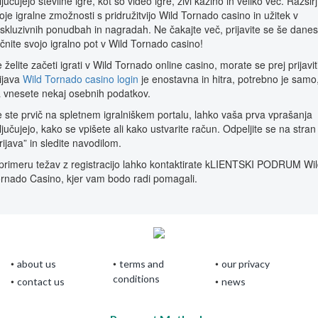
ljučujejo številne igre, kot so video igre, živi kazino in veliko več. Razširj
oje igralne zmožnosti s pridružitvijo Wild Tornado casino in užitek v
skluzivnih ponudbah in nagradah. Ne čakajte več, prijavite se še danes
čnite svojo igralno pot v Wild Tornado casino!
 želite začeti igrati v Wild Tornado online casino, morate se prej prijavit
ijava
Wild Tornado casino login
je enostavna in hitra, potrebno je samo
 vnesete nekaj osebnih podatkov.
 ste prvič na spletnem igralniškem portalu, lahko vaša prva vprašanja
ljučujejo, kako se vpišete ali kako ustvarite račun. Odpeljite se na stran
rijava” in sledite navodilom.
primeru težav z registracijo lahko kontaktirate kLIENTSKI PODRUM Wi
rnado Casino, kjer vam bodo radi pomagali.
about us
terms and
our privacy
conditions
contact us
news