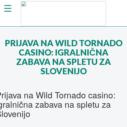
PRIJAVA NA WILD TORNADO
CASINO: IGRALNIČNA
ZABAVA NA SPLETU ZA
SLOVENIJO
rijava na Wild Tornado casino:
gralnična zabava na spletu za
lovenijo