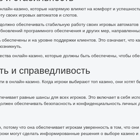
 онлайн-казино, которые напрямую влияют на комфорт и успешност
ту своих игровых автоматов и слотов.
о должно обеспечивать стабильную работу своих игровых автоматов 
 обновлений программного обеспечения и других мер, направленны
 обеспечены и на уровне поддержки клиентов. Это означает, что 
озникнуть.
чества онлайн-казино, которые должны быть обеспечены, чтобы обе
ть и справедливость
и в онлайн-казино. Когда игроки выбирают топ казино, они хотят 
спечивает равные шансы для всех игроков. Это включает в себя ис
о должен обеспечивать безопасность и конфиденциальность личных 
 потому что она обеспечивает игрокам уверенность в том, что они
роки могут сделать информированные решения о выборе казино и и