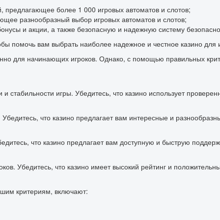
, предлагающее более 1 000 игровых автоматов и слотов;
ающее разнообразный выбор игровых автоматов и слотов;
онусы и акции, а также безопасную и надежную систему безопасно
обы помочь вам выбрать наиболее надежное и честное казино для и
нно для начинающих игроков. Однако, с помощью правильных крит
 и стабильности игры. Убедитесь, что казино использует провере
 Убедитесь, что казино предлагает вам интересные и разнообразны
бедитесь, что казино предлагает вам доступную и быструю поддерж
роков. Убедитесь, что казино имеет высокий рейтинг и положительн
ашим критериям, включают: