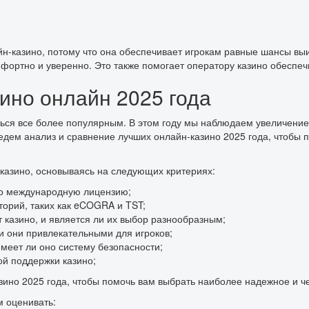
н-казино, потому что она обеспечивает игрокам равные шансы выи
фортно и уверенно. Это также помогает оператору казино обеспеч
ино онлайн 2025 года
ться все более популярным. В этом году мы наблюдаем увеличение
едем анализ и сравнение лучших онлайн-казино 2025 года, чтобы 
-казино, основываясь на следующих критериях:
но международную лицензию;
торий, таких как eCOGRA и TST;
 казино, и является ли их выбор разнообразным;
ли они привлекательными для игроков;
меет ли оно систему безопасности;
ой поддержки казино;
ино 2025 года, чтобы помочь вам выбрать наиболее надежное и че
м оценивать: