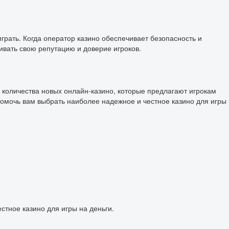
грать. Когда оператор казино обеспечивает безопасность и
ивать свою репутацию и доверие игроков.
 количества новых онлайн-казино, которые предлагают игрокам
помочь вам выбрать наиболее надежное и честное казино для игры
стное казино для игры на деньги.