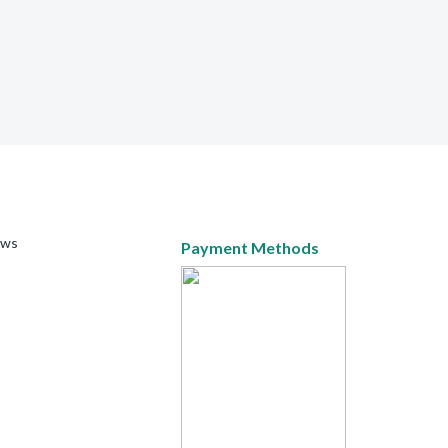
ews
Payment Methods