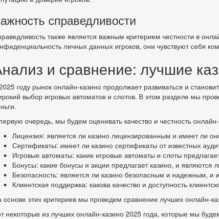
ажность справедливости
раведливость также является важным критерием честности в онлай
нфиденциальность личных данных игроков, они чувствуют себя ком
Анализ и сравнение: лучшие каз
2025 году рынок онлайн-казино продолжает развиваться и станови
рокий выбор игровых автоматов и слотов. В этом разделе мы пров
ньги.
первую очередь, мы будем оценивать качество и честность онлайн
Лицензия: является ли казино лицензированным и имеет ли о
Сертификаты: имеет ли казино сертификаты от известных ауди
Игровые автоматы: какие игровые автоматы и слоты предлагает
Бонусы: какие бонусы и акции предлагает казино, и являются 
Безопасность: является ли казино безопасным и надежным, и и
Клиентская поддержка: какова качество и доступность клиентск
 основе этих критериев мы проведем сравнение лучших онлайн-каз
т некоторые из лучших онлайн-казино 2025 года, которые мы буде