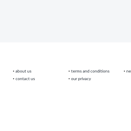
about us
terms and conditions
n
contact us
our privacy