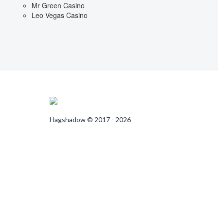
Mr Green Casino
Leo Vegas Casino
Hagshadow © 2017 - 2026