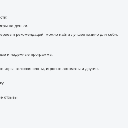
сти;
гры на деньги.
ериев и рекомендаций, можно найти лучшее казино для себя.
нные и надежные программы.
е игры, включая слоты, игровые автоматы и другие.
ку.
ые отзывы.