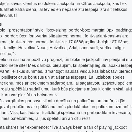
oķējis savus klientus no Jokers Jackpota un Citrus Jackpota, kas tiek
tualizēti katra diena, lai tev ēdien nepašreiztu iespēja izraisīt lieliskus
devumus!
s
role=”presentation” style=”box-sizing: border-box; margin: 0px; padding:
x; border: 0px; font-variant-ligatures: normal; font-variant-east-asian:
rmal; font-stretch: normal; font-size: 17.0588px; line-height: 27.63px;
nt-family: ‘Helvetica Neue’, Helvetica, Arial, sans-serif; vertical-align:
seline;”>
ēle un sazina ar pozitīvu prognīzi, un bloķētie jackpoti nav pieejami m
zino netie site! Mēs darbību pieļaujam, lai spēlētāji iegūtu labāku iespē
varēt lieliskus summas, izmantojot naudas veidu, kas labāk tavi pieredz
 piešķirot citus bonusus un atlaišanas iespējas. Lai uzlabotu spēles
tērienu, mēs ar ietekmiem sadarbōjam, lai sagatavotu izejvietu spēlie
 realu spēlētāju sadalījumu, kurš būs pieejams mūsu klientiem visā laik
 kuru var piekļūt no betsners.lv.
s sargāmies par savu klientu drošību un patiesību, un tomēr, ja jūs
guvat problēmas ar spēlēšanu, mēs piedalāmies un palīdzam uzmanīti
 tām. Viss, kas jādara, ir atbildīgi spēlēšanā un pārbaudītam ieviešanu,
 mēs pateicamies, lai jūs spēlētu arī arī citu reiz!
eta shares her experience: “I’ve always been a fan of playing jackpot