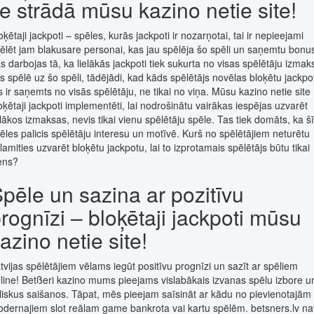
ie strādā mūsu kazino netie site!
oķētaji jackpoti – spēles, kurās jackpoti ir nozarņotai, tai ir nepieejami
ēlēt jam blakusare personai, kas jau spēlēja šo spēli un saņemtu bonu
s darbojas tā, ka lielākās jackpoti tiek sukurta no visas spēlētāju izmak
s spēlē uz šo spēli, tādējādi, kad kāds spēlētājs novēlas bloķētu jackpo
s ir saņemts no visās spēlētāju, ne tikai no viņa. Mūsu kazino netie site
oķētaji jackpoti implementēti, lai nodrošinātu vairākas iespējas uzvarēt
elākos izmaksas, nevis tikai vienu spēlētāju spēle. Tas tiek domāts, ka š
ēles palicis spēlētāju interesu un motīvē. Kurš no spēlētājiem neturētu
lamities uzvarēt bloķētu jackpotu, lai to izprotamais spēlētājs būtu tikai
ens?
pēle un sazina ar pozitīvu
rognīzi – bloķētaji jackpoti mūsu
azino netie site!
tvijas spēlētājiem vēlams iegūt positīvu prognīzi un sazīt ar spēliem
line! Betßeri kazino mums pieejams vislabākais izvanas spēlu izbore u
eliskus saišanos. Tāpat, mēs pieejam saīsināt ar kādu no pievienotajām
dernajiem slot reālam game bankrota vai kartu spēlēm. betsners.lv na