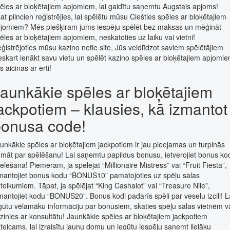
ēles ar bloķētajiem apjomiem, lai gaidītu saņemtu Augstais apjoms!
at pilncien reģistrējies, lai spēlētu mūsu Ciešties spēles ar bloķētajiem
jomiem? Mēs piešķiram jums iespēju spēlēt bez maksas un mēģināt
ēles ar bloķētajiem apjomiem, neskatoties uz laiku vai vietni!
ģistrējoties mūsu kazino netie site, Jūs veidlīdzot saviem spēlētājiem
eskart ienākt savu vietu un spēlēt kazino spēles ar bloķētajiem apjomie
s aicinās ar ērti!
aunkākie spēles ar bloķētajiem
ackpotiem – klausies, kā izmantot
bonusa code!
unkākie spēles ar bloķētajiem jackpotiem ir jau pieejamas un turpinās
māt par spēlēšanu! Lai saņemtu papildus bonusu, ietverojiet bonus ko
ēlēšanā! Piemēram, ja spēlējat “Millionaire Mistress” vai “Fruit Fiesta”,
mantojiet bonus kodu “BONUS10” pamatojoties uz spēļu salas
teikumiem. Tāpat, ja spēlējat “King Cashalot” vai “Treasure Nile”,
mantojiet kodu “BONUS20”. Bonus kodi padarīs spēli par veselu izcili! L
gūtu vēlamāku informāciju par bonusiem, skaties spēļu salas vietnēm v
zinies ar konsultātu! Jaunkākie spēles ar bloķētajiem jackpotiem
teicams, lai izraisītu jaunu domu un iegūtu iespēju saņemt lielāku