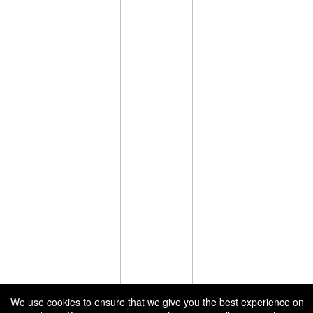
We use cookies to ensure that we give you the best experience on