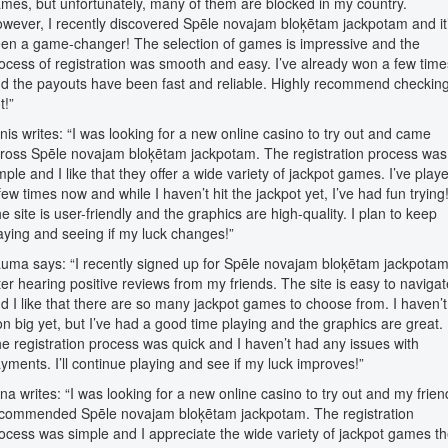
mes, but unfortunately, many of them are blocked in my country.
wever, I recently discovered Spēle novajam bloķētam jackpotam and it
en a game-changer! The selection of games is impressive and the
ocess of registration was smooth and easy. I’ve already won a few time
d the payouts have been fast and reliable. Highly recommend checking 
t!”
nis writes: “I was looking for a new online casino to try out and came
ross Spēle novajam bloķētam jackpotam. The registration process was
mple and I like that they offer a wide variety of jackpot games. I’ve play
few times now and while I haven’t hit the jackpot yet, I’ve had fun trying
e site is user-friendly and the graphics are high-quality. I plan to keep
aying and seeing if my luck changes!”
uma says: “I recently signed up for Spēle novajam bloķētam jackpota
ter hearing positive reviews from my friends. The site is easy to navigat
d I like that there are so many jackpot games to choose from. I haven’t
n big yet, but I’ve had a good time playing and the graphics are great.
e registration process was quick and I haven’t had any issues with
yments. I’ll continue playing and see if my luck improves!”
ina writes: “I was looking for a new online casino to try out and my frien
commended Spēle novajam bloķētam jackpotam. The registration
ocess was simple and I appreciate the wide variety of jackpot games t