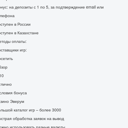
нус: на депозиты с 1 по 5, за подтверждение email или
елефона
ступен в России
ступен в Казахстане
етоды оплаты:
ставщики игр:
сетить
бзор
10
тлично
словия бонуса
азино Эверум
льшой каталог игр – более 3000
страя обработка заявок на вывод
ожно использовать разные валюты