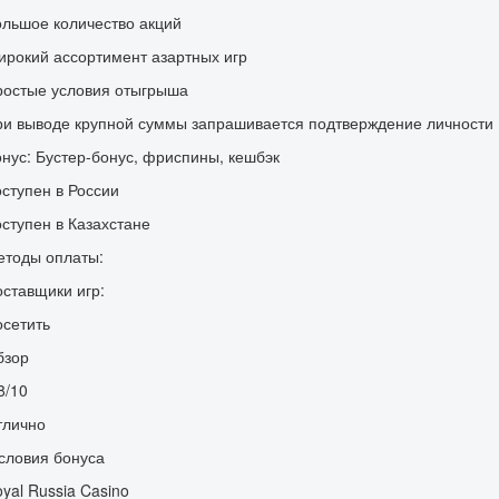
льшое количество акций
рокий ассортимент азартных игр
ростые условия отыгрыша
ри выводе крупной суммы запрашивается подтверждение личности
нус: Бустер-бонус, фриспины, кешбэк
ступен в России
ступен в Казахстане
етоды оплаты:
ставщики игр:
сетить
бзор
8/10
тлично
словия бонуса
yal Russia Casino