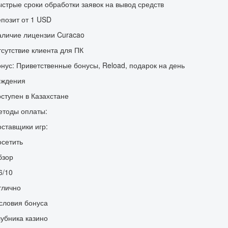
стрые сроки обработки заявок на вывод средств
позит от 1 USD
аличие лицензии Curacao
сутствие клиента для ПК
нус: Приветственные бонусы, Reload, подарок на день
ождения
ступен в Казахстане
етоды оплаты:
ставщики игр:
сетить
бзор
6/10
тлично
словия бонуса
убника казино