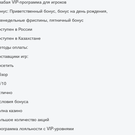
абая VIP-программа для игроков
нус: Приветственный бонус, бонус на день рождения,
женедельные фриспины, пятничный бонус
ступен в России
ступен в Казахстане
етоды оплаты:
ставщики игр:
сетить
бзор
/10
тлично
словия бонуса
лна казино
льшое количество акций
ограмма лояльности с VIP-уровнями