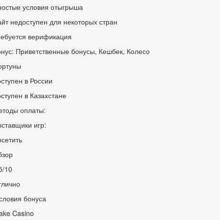
ростые условия отыгрыша
йт недоступен для некоторых стран
ребуется верификация
нус: Приветственные бонусы, Кешбек, Колесо
ортуны
ступен в России
ступен в Казахстане
етоды оплаты:
ставщики игр:
сетить
бзор
5/10
тлично
словия бонуса
ake Casino