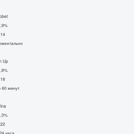
obet
7,9%
014
оментально
n Up
7,8%
018
 60 минут
lna
7,3%
022
24 часа