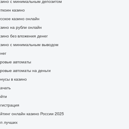
азино с минимальным депозитом
ткоин казино
сское казино онлайн
зино на рубли онлайн
зино без вложения денег
азино с минимальным выводом
нег
гровые автоматы
ровые автоматы на деньги
нусы в казино
ачать
ойти
гистрация
йтинг онлайн казино России 2025
оп лучших