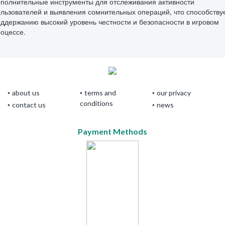
полнительные инструменты для отслеживания активности
льзователей и выявления сомнительных операций, что способству
ддержанию высокий уровень честности и безопасности в игровом
оцессе.
about us
terms and
our privacy
conditions
contact us
news
Payment Methods