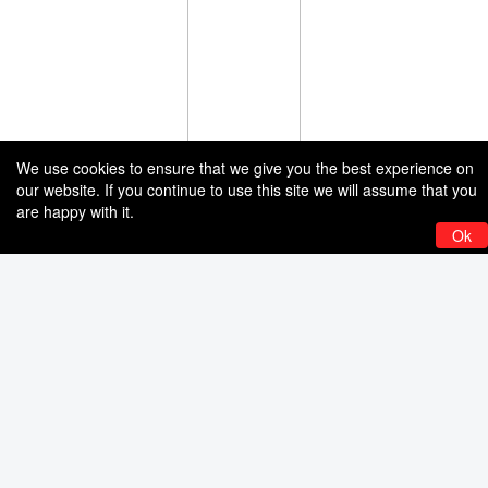
We use cookies to ensure that we give you the best experience on
our website. If you continue to use this site we will assume that you
are happy with it.
Ok