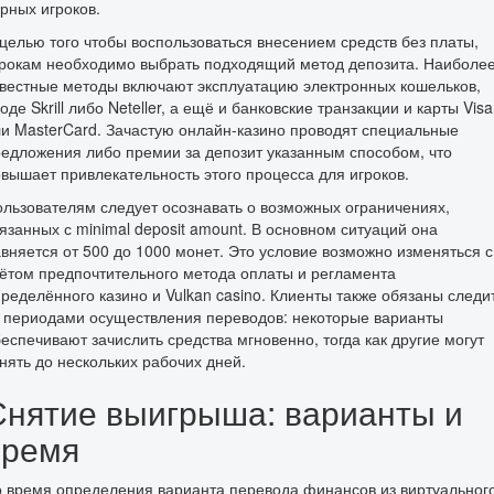
рных игроков.
целью того чтобы воспользоваться внесением средств без платы,
рокам необходимо выбрать подходящий метод депозита. Наиболе
вестные методы включают эксплуатацию электронных кошельков,
оде Skrill либо Neteller, а ещё и банковские транзакции и карты Visa
и MasterCard. Зачастую онлайн-казино проводят специальные
едложения либо премии за депозит указанным способом, что
вышает привлекательность этого процесса для игроков.
льзователям следует осознавать о возможных ограничениях,
язанных с minimal deposit amount. В основном ситуаций она
вняется от 500 до 1000 монет. Это условие возможно изменяться с
ётом предпочтительного метода оплаты и регламента
ределённого казино и Vulkan casino. Клиенты также обязаны следи
 периодами осуществления переводов: некоторые варианты
еспечивают зачислить средства мгновенно, тогда как другие могут
нять до нескольких рабочих дней.
Снятие выигрыша: варианты и
время
 время определения варианта перевода финансов из виртуальног