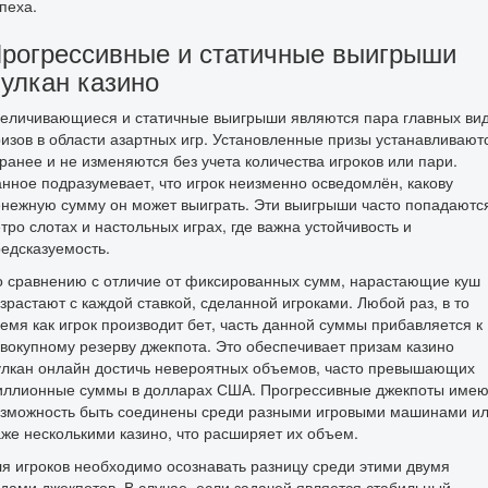
пеха.
рогрессивные и статичные выигрыши
улкан казино
величивающиеся и статичные выигрыши являются пара главных ви
изов в области азартных игр. Установленные призы устанавливают
ранее и не изменяются без учета количества игроков или пари.
нное подразумевает, что игрок неизменно осведомлён, какову
нежную сумму он может выиграть. Эти выигрыши часто попадаютс
тро слотах и настольных играх, где важна устойчивость и
едсказуемость.
 сравнению с отличие от фиксированных сумм, нарастающие куш
зрастают с каждой ставкой, сделанной игроками. Любой раз, в то
емя как игрок производит бет, часть данной суммы прибавляется к
вокупному резерву джекпота. Это обеспечивает призам казино
улкан онлайн достичь невероятных объемов, часто превышающих
иллионные суммы в долларах США. Прогрессивные джекпоты имею
озможность быть соединены среди разными игровыми машинами и
же несколькими казино, что расширяет их объем.
я игроков необходимо осознавать разницу среди этими двумя
дами джекпотов. В случае, если задачей является стабильный